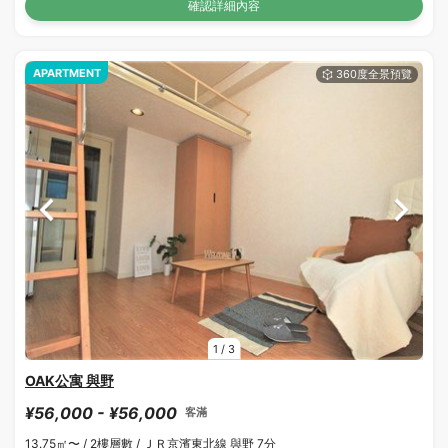
確認詳細內容
APARTMENT
1
/
3
OAK公寓 與野
¥56,000 - ¥56,000
客滿
13.75㎡〜 /
2樓層數 /
ＪＲ京濱東北線 與野 7分