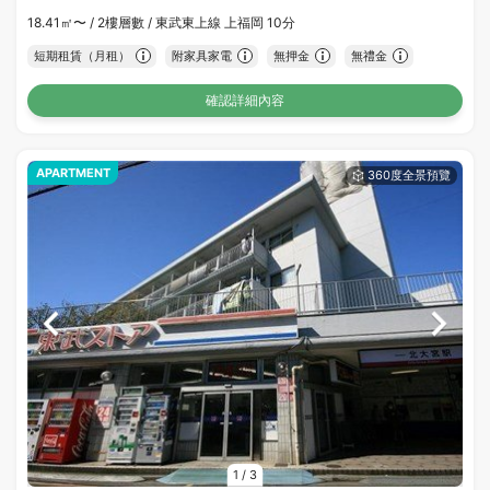
18.41㎡〜 /
2樓層數 /
東武東上線 上福岡 10分
短期租賃（月租）
附家具家電
無押金
無禮金
確認詳細內容
APARTMENT
1
/
3