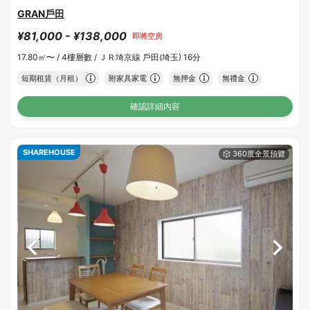
GRAN戶田
¥81,000 - ¥138,000
即將空房
17.80㎡〜 /
4樓層數 /
ＪＲ埼京線 戶田(埼玉) 16分
短期租賃（月租）
附家具家電
無押金
無禮金
確認詳細內容
SHAREHOUSE