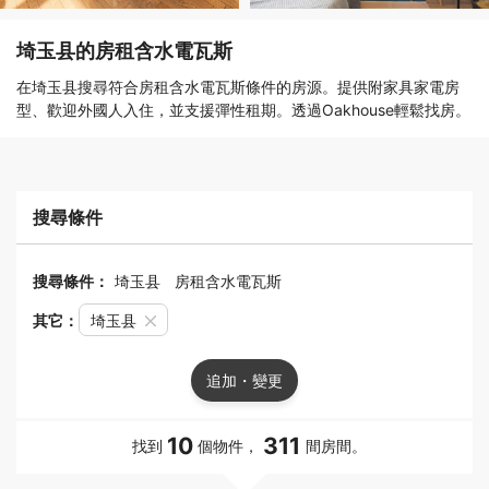
埼玉县的房租含水電瓦斯
在埼玉县搜尋符合房租含水電瓦斯條件的房源。提供附家具家電房
型、歡迎外國人入住，並支援彈性租期。透過Oakhouse輕鬆找房。
搜尋條件
搜尋條件：
埼玉县
房租含水電瓦斯
其它：
埼玉县
追加・變更
10
311
找到
個物件，
間房間。