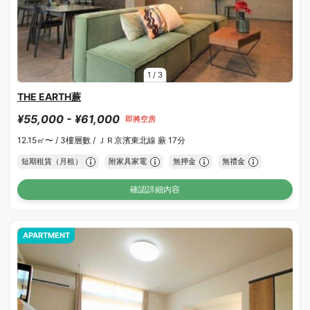
1
/
3
THE EARTH蕨
¥55,000 - ¥61,000
即將空房
12.15㎡〜 /
3樓層數 /
ＪＲ京濱東北線 蕨 17分
短期租賃（月租）
附家具家電
無押金
無禮金
確認詳細內容
APARTMENT