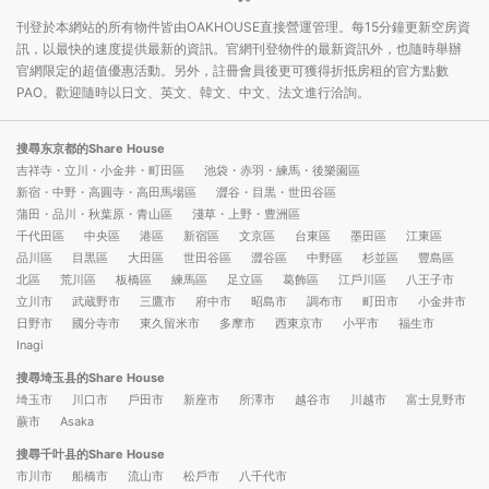
刊登於本網站的所有物件皆由OAKHOUSE直接營運管理。每15分鐘更新空房資
訊，以最快的速度提供最新的資訊。官網刊登物件的最新資訊外，也隨時舉辦
官網限定的超值優惠活動。另外，註冊會員後更可獲得折抵房租的官方點數
PAO。歡迎隨時以日文、英文、韓文、中文、法文進行洽詢。
搜尋东京都的Share House
吉祥寺・立川・小金井・町田區
池袋・赤羽・練馬・後樂園區
新宿・中野・高圓寺・高田馬場區
澀谷・目黒・世田谷區
蒲田・品川・秋葉原・青山區
淺草・上野・豊洲區
千代田區
中央區
港區
新宿區
文京區
台東區
墨田區
江東區
品川區
目黒區
大田區
世田谷區
澀谷區
中野區
杉並區
豐島區
北區
荒川區
板橋區
練馬區
足立區
葛飾區
江戶川區
八王子市
立川市
武蔵野市
三鷹市
府中市
昭島市
調布市
町田市
小金井市
日野市
國分寺市
東久留米市
多摩市
西東京市
小平市
福生市
Inagi
搜尋埼玉县的Share House
埼玉市
川口市
戶田市
新座市
所澤市
越谷市
川越市
富士見野市
蕨市
Asaka
搜尋千叶县的Share House
市川市
船橋市
流山市
松戶市
八千代市