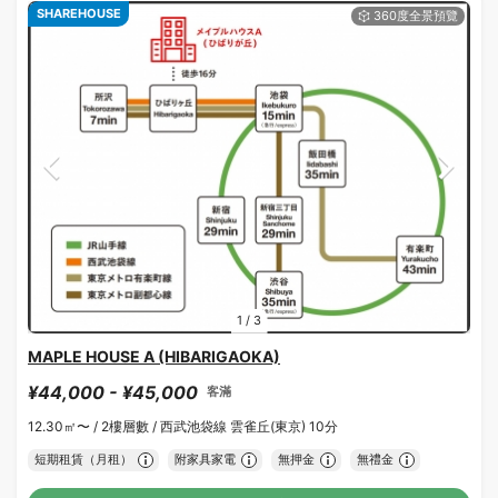
SHAREHOUSE
1
/
3
MAPLE HOUSE A (HIBARIGAOKA)
¥44,000 - ¥45,000
客滿
12.30㎡〜 /
2樓層數 /
西武池袋線 雲雀丘(東京) 10分
短期租賃（月租）
附家具家電
無押金
無禮金