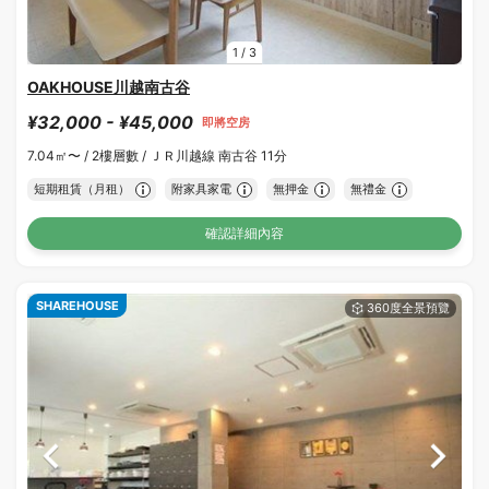
1
/
3
OAKHOUSE川越南古谷
¥32,000 - ¥45,000
即將空房
7.04㎡〜 /
2樓層數 /
ＪＲ川越線 南古谷 11分
短期租賃（月租）
附家具家電
無押金
無禮金
確認詳細內容
SHAREHOUSE