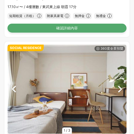
17.10㎡〜 /
4樓層數 /
東武東上線 朝霞 17分
短期租賃（月租）
附家具家電
無押金
無禮金
確認詳細內容
SOCIAL RESIDENCE
1
/
3