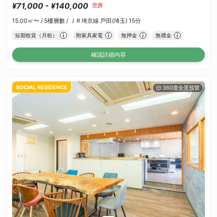
¥71,000 - ¥140,000
空房
15.00㎡〜 /
5樓層數 /
ＪＲ埼京線 戶田(埼玉) 15分
短期租賃（月租）
附家具家電
無押金
無禮金
確認詳細內容
SOCIAL RESIDENCE