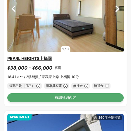
1
/
3
PEARL HEIGHTS上福岡
¥38,000 - ¥66,000
客滿
18.41㎡〜 /
2樓層數 /
東武東上線 上福岡 10分
短期租賃（月租）
附家具家電
無押金
無禮金
確認詳細內容
APARTMENT