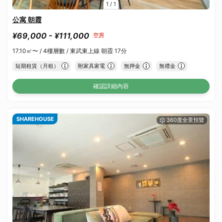
1
/
1
公寓 朝霞
¥69,000 - ¥111,000
空房
17.10㎡〜 /
4樓層數 /
東武東上線 朝霞 17分
短期租賃（月租）
附家具家電
無押金
無禮金
確認詳細內容
SHAREHOUSE