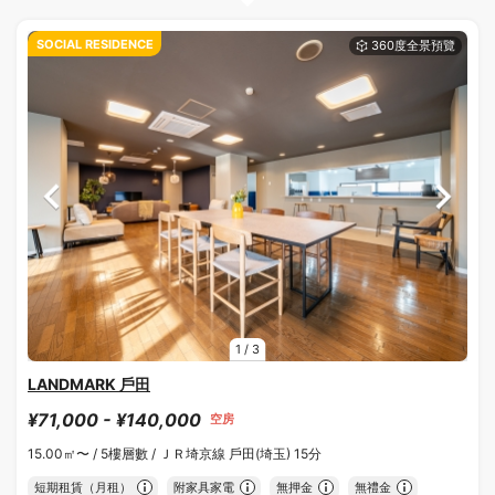
SOCIAL RESIDENCE
1
/
3
LANDMARK 戶田
¥71,000 - ¥140,000
空房
15.00㎡〜 /
5樓層數 /
ＪＲ埼京線 戶田(埼玉) 15分
短期租賃（月租）
附家具家電
無押金
無禮金