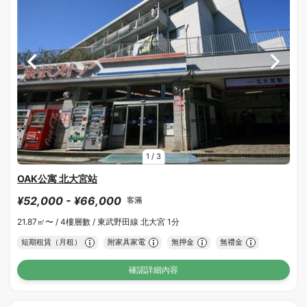
1
/
3
OAK公寓 北大宮站
¥52,000 - ¥66,000
客滿
21.87㎡〜 /
4樓層數 /
東武野田線 北大宮 1分
短期租賃（月租）
附家具家電
無押金
無禮金
確認詳細內容