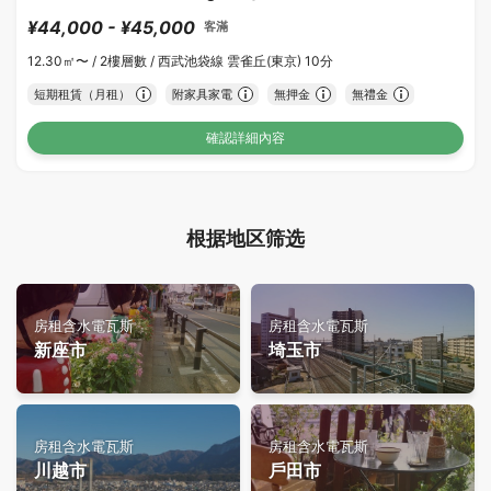
¥44,000 - ¥45,000
客滿
12.30㎡〜 /
2樓層數 /
西武池袋線 雲雀丘(東京) 10分
短期租賃（月租）
附家具家電
無押金
無禮金
確認詳細內容
根据地区筛选
房租含水電瓦斯
房租含水電瓦斯
新座市
埼玉市
房租含水電瓦斯
房租含水電瓦斯
川越市
戶田市