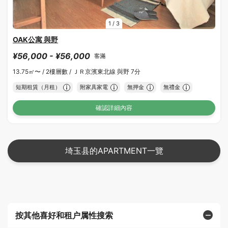
1
/
3
OAK公寓 與野
¥56,000 - ¥56,000
客滿
13.75㎡〜 /
2樓層數 /
ＪＲ京濱東北線 與野 7分
短期租賃（月租）
附家具家電
無押金
無禮金
確認詳細內容
埼玉县的APARTMENT一覽
按其他喜好和租户属性搜索