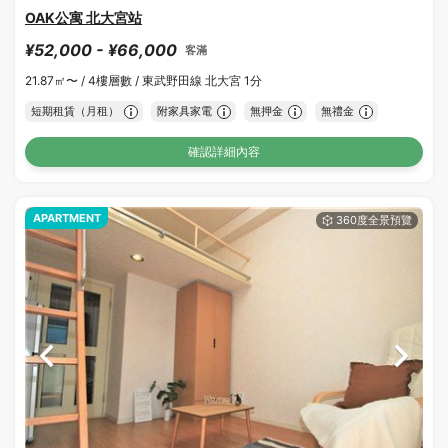
OAK公寓 北大宮站
¥52,000 - ¥66,000
客滿
21.87㎡〜 /
4樓層數 /
東武野田線 北大宮 1分
短期租賃（月租）
附家具家電
無押金
無禮金
確認詳細內容
APARTMENT