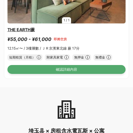
1
/
1
THE EARTH蕨
¥55,000 - ¥61,000
即將空房
12.15㎡〜 /
3樓層數 /
ＪＲ京濱東北線 蕨 17分
短期租賃（月租）
附家具家電
無押金
無禮金
確認詳細內容
埼玉县 × 房租含水電瓦斯 × 公寓