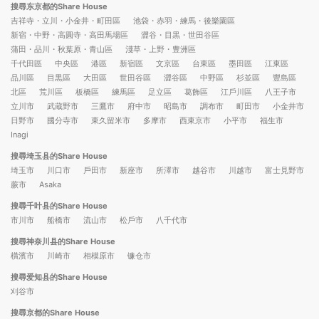
搜尋东京都的Share House
吉祥寺・立川・小金井・町田區
池袋・赤羽・練馬・後樂園區
新宿・中野・高圓寺・高田馬場區
澀谷・目黒・世田谷區
蒲田・品川・秋葉原・青山區
淺草・上野・豊洲區
千代田區
中央區
港區
新宿區
文京區
台東區
墨田區
江東區
品川區
目黒區
大田區
世田谷區
澀谷區
中野區
杉並區
豐島區
北區
荒川區
板橋區
練馬區
足立區
葛飾區
江戶川區
八王子市
立川市
武蔵野市
三鷹市
府中市
昭島市
調布市
町田市
小金井市
日野市
國分寺市
東久留米市
多摩市
西東京市
小平市
福生市
Inagi
搜尋埼玉县的Share House
埼玉市
川口市
戶田市
新座市
所澤市
越谷市
川越市
富士見野市
蕨市
Asaka
搜尋千叶县的Share House
市川市
船橋市
流山市
松戶市
八千代市
搜尋神奈川县的Share House
橫濱市
川崎市
相模原市
镰仓市
搜尋爱知县的Share House
刈谷市
搜尋京都的Share House