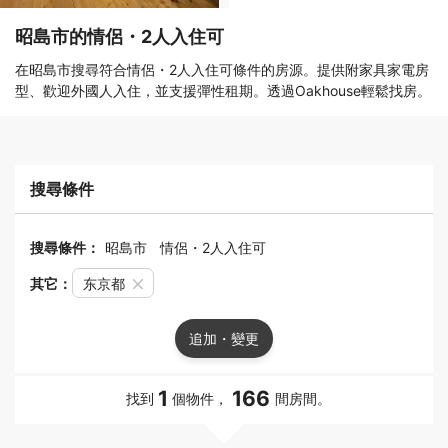
昭島市的情侶・2人入住可
在昭島市搜尋符合情侶・2人入住可條件的房源。提供附家具家電房
型、歡迎外國人入住，並支援彈性租期。透過Oakhouse輕鬆找房。
搜尋條件
搜尋條件：
昭島市
情侶・2人入住可
其它：
东京都
追加・變更
1
166
找到
個物件，
間房間。