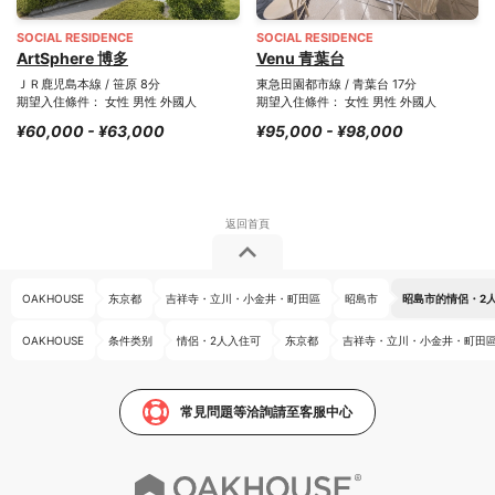
SOCIAL RESIDENCE
SOCIAL RESIDENCE
ArtSphere 博多
Venu 青葉台
ＪＲ鹿児島本線 / 笹原 8分
東急田園都市線 / 青葉台 17分
期望入住條件： 女性 男性 外國人
期望入住條件： 女性 男性 外國人
¥60,000 - ¥63,000
¥95,000 - ¥98,000
OAKHOUSE
东京都
吉祥寺・立川・小金井・町田區
昭島市
昭島市的情侶・2
OAKHOUSE
条件类别
情侶・2人入住可
东京都
吉祥寺・立川・小金井・町田
常見問題等洽詢請至客服中心