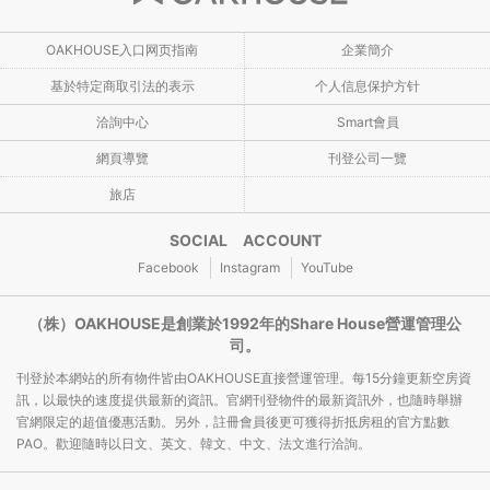
OAKHOUSE入口网页指南
企業簡介
基於特定商取引法的表示
个人信息保护方针
洽詢中心
Smart會員
網頁導覽
刊登公司一覽
旅店
SOCIAL ACCOUNT
Facebook
Instagram
YouTube
（株）OAKHOUSE是創業於1992年的Share House營運管理公
司。
刊登於本網站的所有物件皆由OAKHOUSE直接營運管理。每15分鐘更新空房資
訊，以最快的速度提供最新的資訊。官網刊登物件的最新資訊外，也隨時舉辦
官網限定的超值優惠活動。另外，註冊會員後更可獲得折抵房租的官方點數
PAO。歡迎隨時以日文、英文、韓文、中文、法文進行洽詢。