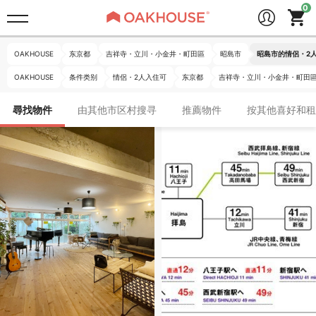
OAKHOUSE
东京都
吉祥寺・立川・小金井・町田區
昭島市
昭島市的情侶・2
OAKHOUSE
条件类别
情侶・2人入住可
东京都
吉祥寺・立川・小金井・町田
尋找物件
由其他市区村搜寻
推薦物件
按其他喜好和租