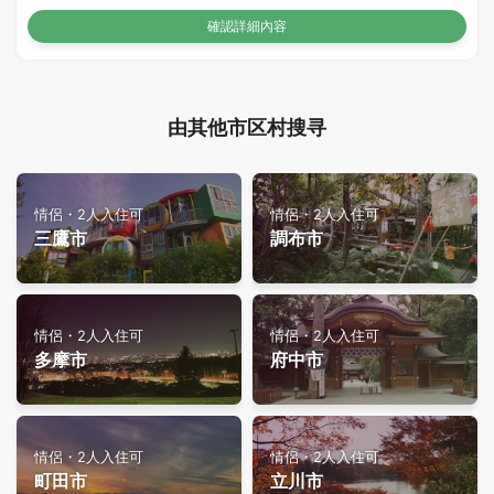
確認詳細內容
由其他市区村搜寻
情侶・2人入住可
情侶・2人入住可
三鷹市
調布市
情侶・2人入住可
情侶・2人入住可
多摩市
府中市
情侶・2人入住可
情侶・2人入住可
町田市
立川市