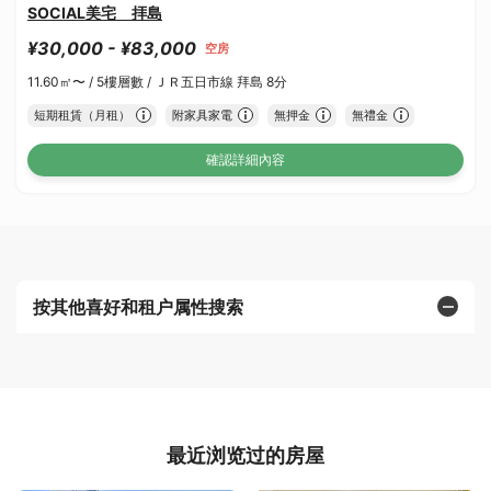
SOCIAL美宅 拝島
¥30,000 - ¥83,000
空房
11.60㎡〜 /
5樓層數 /
ＪＲ五日市線 拜島 8分
短期租賃（月租）
附家具家電
無押金
無禮金
確認詳細內容
按其他喜好和租户属性搜索
最近浏览过的房屋