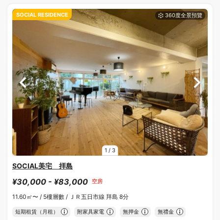
SOCIAL RESIDENCE
1
/
3
SOCIAL美宅 拝島
¥30,000 - ¥83,000
空房
11.60㎡〜 /
5樓層數 /
ＪＲ五日市線 拜島 8分
短期租賃（月租）
附家具家電
無押金
無禮金