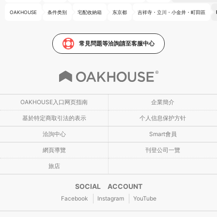
OAKHOUSE
条件类别
宅配收納箱
东京都
吉祥寺・立川・小金井・町田區
常見問題等洽詢請至客服中心
OAKHOUSE入口网页指南
企業簡介
基於特定商取引法的表示
个人信息保护方针
洽詢中心
Smart會員
網頁導覽
刊登公司一覽
旅店
SOCIAL ACCOUNT
Facebook
Instagram
YouTube