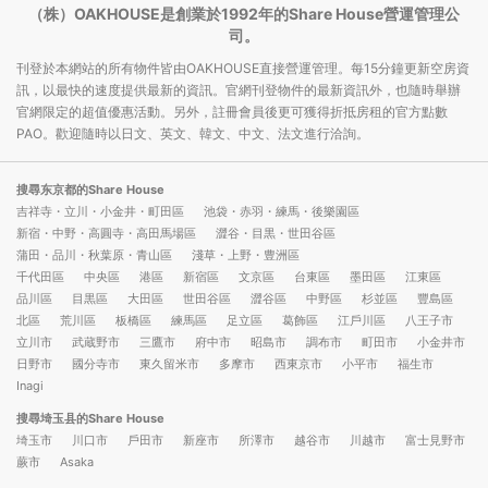
（株）OAKHOUSE是創業於1992年的Share House營運管理公
司。
刊登於本網站的所有物件皆由OAKHOUSE直接營運管理。每15分鐘更新空房資
訊，以最快的速度提供最新的資訊。官網刊登物件的最新資訊外，也隨時舉辦
官網限定的超值優惠活動。另外，註冊會員後更可獲得折抵房租的官方點數
PAO。歡迎隨時以日文、英文、韓文、中文、法文進行洽詢。
搜尋东京都的Share House
吉祥寺・立川・小金井・町田區
池袋・赤羽・練馬・後樂園區
新宿・中野・高圓寺・高田馬場區
澀谷・目黒・世田谷區
蒲田・品川・秋葉原・青山區
淺草・上野・豊洲區
千代田區
中央區
港區
新宿區
文京區
台東區
墨田區
江東區
品川區
目黒區
大田區
世田谷區
澀谷區
中野區
杉並區
豐島區
北區
荒川區
板橋區
練馬區
足立區
葛飾區
江戶川區
八王子市
立川市
武蔵野市
三鷹市
府中市
昭島市
調布市
町田市
小金井市
日野市
國分寺市
東久留米市
多摩市
西東京市
小平市
福生市
Inagi
搜尋埼玉县的Share House
埼玉市
川口市
戶田市
新座市
所澤市
越谷市
川越市
富士見野市
蕨市
Asaka