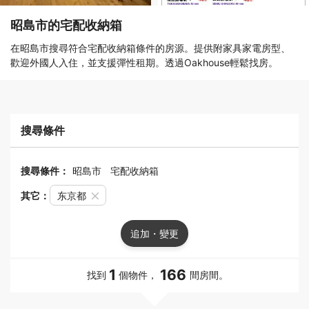
昭島市的宅配收納箱
在昭島市搜尋符合宅配收納箱條件的房源。提供附家具家電房型、
歡迎外國人入住，並支援彈性租期。透過Oakhouse輕鬆找房。
搜尋條件
搜尋條件：
昭島市
宅配收納箱
其它：
东京都
追加・變更
1
166
找到
個物件，
間房間。