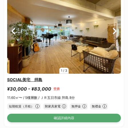
1
/
3
SOCIAL美宅 拝島
¥30,000 - ¥83,000
空房
11.60㎡〜 /
5樓層數 /
ＪＲ五日市線 拜島 8分
短期租賃（月租）
附家具家電
無押金
無禮金
確認詳細內容