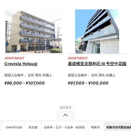
APARTMENT
APARTMENT
Crevista Yotsugi
基诺维亚京那利石 III 号空中花园
期望入住條件： 女性 男性 外國人
期望入住條件： 女性 男性 外國人
¥96,000 - ¥107,000
¥97,000 - ¥100,000
OAKHOUSE
东京都
吉祥寺・立川・小金井・町田區
昭島市
昭島市的宅配收納