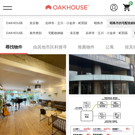
OAKHOUSE
东京都
吉祥寺・立川・小金井・町田區
昭島市
昭島市的宅配收納
OAKHOUSE
条件类别
宅配收納箱
东京都
吉祥寺・立川・小金井・町田區
尋找物件
由其他市区村搜寻
推薦物件
公寓
按其