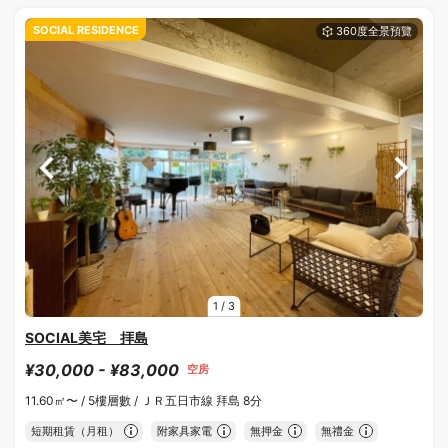
SOCIAL RESIDENCE
1
/
3
SOCIAL美宅 拝島
¥30,000 - ¥83,000
空房
11.60㎡〜 /
5樓層數 /
ＪＲ五日市線 拜島 8分
短期租賃（月租）
附家具家電
無押金
無禮金