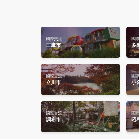
國際交流
國
三鷹市
多
國際交流
國
立川市
小
國際交流
國
調布市
昭