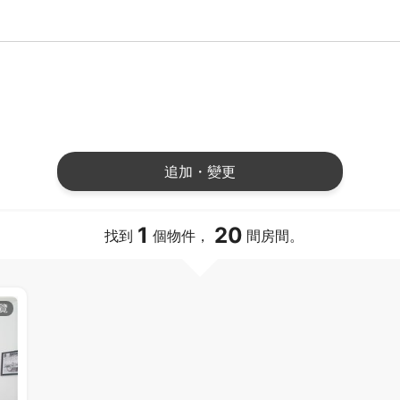
追加・變更
1
20
找到
個物件，
間房間。