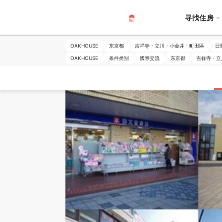
寻找住房
OAKHOUSE
东京都
吉祥寺・立川・小金井・町田區
日
OAKHOUSE
条件类别
國際交流
东京都
吉祥寺・立