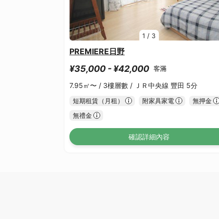
1
/
3
PREMIERE日野
¥35,000 - ¥42,000
客滿
7.95㎡〜 /
3樓層數 /
ＪＲ中央線 豐田 5分
短期租賃（月租）
附家具家電
無押金
無禮金
確認詳細內容