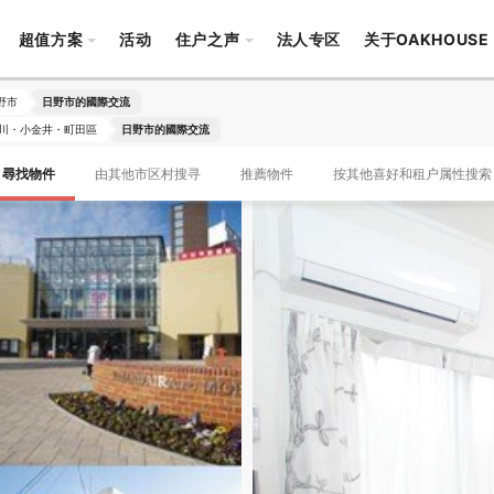
超值方案
活动
住户之声
法人专区
关于OAKHOUSE
野市
日野市的國際交流
川・小金井・町田區
日野市的國際交流
尋找物件
由其他市区村搜寻
推薦物件
按其他喜好和租户属性搜索