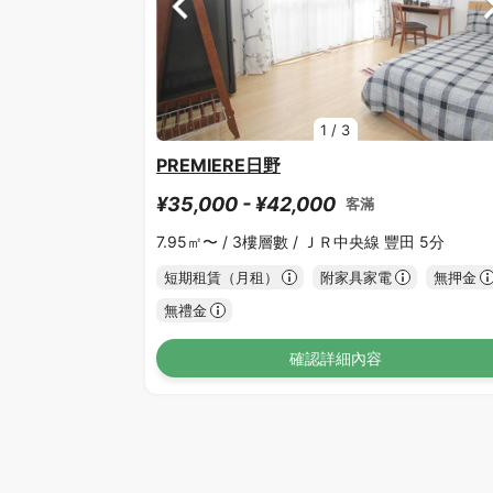
1
/
3
PREMIERE日野
¥35,000 - ¥42,000
客滿
7.95㎡〜 /
3樓層數 /
ＪＲ中央線 豐田 5分
短期租賃（月租）
附家具家電
無押金
無禮金
確認詳細內容