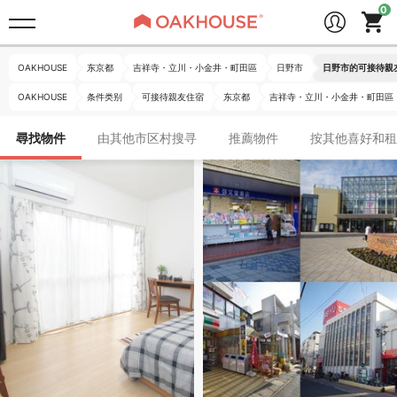
OAKHOUSE
东京都
吉祥寺・立川・小金井・町田區
日野市
日野市的可接待親
OAKHOUSE
条件类别
可接待親友住宿
东京都
吉祥寺・立川・小金井・町田區
尋找物件
由其他市区村搜寻
推薦物件
按其他喜好和租