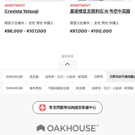
APARTMENT
APARTMENT
Crevista Yotsugi
基诺维亚京那利石 III 号空中花园
期望入住條件： 女性 男性 外國人
期望入住條件： 女性 男性 外國人
¥96,000 - ¥107,000
¥97,000 - ¥100,000
OAKHOUSE
东京都
吉祥寺・立川・小金井・町田區
日野市
日野市的可接待親
OAKHOUSE
条件类别
可接待親友住宿
东京都
吉祥寺・立川・小金井・町田區
常見問題等洽詢請至客服中心