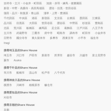
吉祥寺・立川・小金井・町田區
池袋・赤羽・練馬・後樂園區
新宿・中野・高圓寺・高田馬場區
澀谷・目黒・世田谷區
蒲田・品川・秋葉原・青山區
淺草・上野・豊洲區
千代田區
中央區
港區
新宿區
文京區
台東區
墨田區
江東區
品川區
目黒區
大田區
世田谷區
澀谷區
中野區
杉並區
豐島區
北區
荒川區
板橋區
練馬區
足立區
葛飾區
江戶川區
八王子市
立川市
武蔵野市
三鷹市
府中市
昭島市
調布市
町田市
小金井市
日野市
國分寺市
東久留米市
多摩市
西東京市
小平市
福生市
Inagi
搜尋埼玉县的Share House
埼玉市
川口市
戶田市
新座市
所澤市
越谷市
川越市
富士見野市
蕨市
Asaka
搜尋千叶县的Share House
市川市
船橋市
流山市
松戶市
八千代市
搜尋神奈川县的Share House
橫濱市
川崎市
相模原市
镰仓市
搜尋爱知县的Share House
刈谷市
搜尋京都的Share House
京都