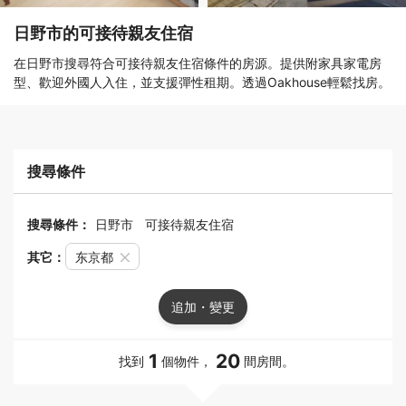
日野市的可接待親友住宿
在日野市搜尋符合可接待親友住宿條件的房源。提供附家具家電房
型、歡迎外國人入住，並支援彈性租期。透過Oakhouse輕鬆找房。
搜尋條件
搜尋條件：
日野市
可接待親友住宿
其它：
东京都
追加・變更
1
20
找到
個物件，
間房間。