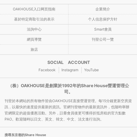
OAKHOUSE入口网页指南
企業簡介
基於特定商取引法的表示
个人信息保护方针
洽詢中心
Smart會員
網頁導覽
刊登公司一覽
旅店
SOCIAL ACCOUNT
Facebook
Instagram
YouTube
（株）OAKHOUSE是創業於1992年的Share House營運管理公
司。
刊登於本網站的所有物件皆由OAKHOUSE直接營運管理。每15分鐘更新空房資
訊，以最快的速度提供最新的資訊。官網刊登物件的最新資訊外，也隨時舉辦
官網限定的超值優惠活動。另外，註冊會員後更可獲得折抵房租的官方點數
PAO。歡迎隨時以日文、英文、韓文、中文、法文進行洽詢。
搜尋东京都的Share House