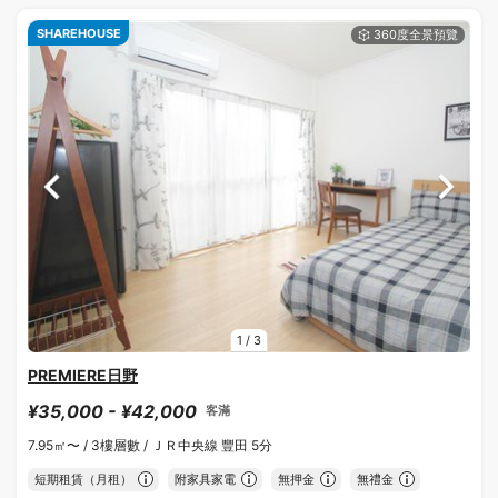
SHAREHOUSE
1
/
3
PREMIERE日野
¥35,000 - ¥42,000
客滿
7.95㎡〜 /
3樓層數 /
ＪＲ中央線 豐田 5分
短期租賃（月租）
附家具家電
無押金
無禮金