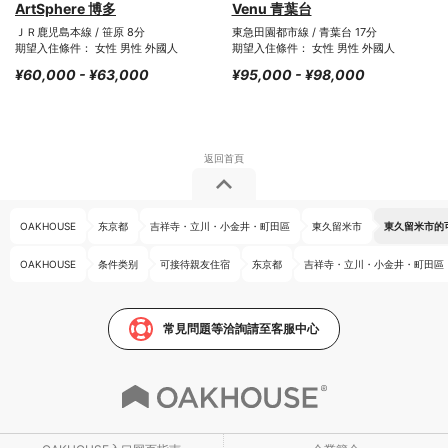
ArtSphere 博多
Venu 青葉台
ＪＲ鹿児島本線 / 笹原 8分
東急田園都市線 / 青葉台 17分
期望入住條件： 女性 男性 外國人
期望入住條件： 女性 男性 外國人
¥60,000 - ¥63,000
¥95,000 - ¥98,000
OAKHOUSE
东京都
吉祥寺・立川・小金井・町田區
東久留米市
東久留米市的
OAKHOUSE
条件类别
可接待親友住宿
东京都
吉祥寺・立川・小金井・町田區
常見問題等洽詢請至客服中心