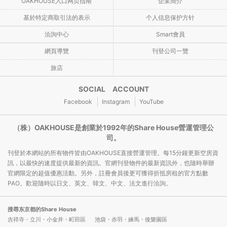
OAKHOUSE入口网页指南
企業簡介
基於特定商取引法的表示
个人信息保护方针
洽詢中心
Smart會員
網頁導覽
刊登公司一覽
旅店
SOCIAL ACCOUNT
Facebook
Instagram
YouTube
（株）OAKHOUSE是創業於1992年的Share House營運管理公
司。
刊登於本網站的所有物件皆由OAKHOUSE直接營運管理。每15分鐘更新空房資
訊，以最快的速度提供最新的資訊。官網刊登物件的最新資訊外，也隨時舉辦
官網限定的超值優惠活動。另外，註冊會員後更可獲得折抵房租的官方點數
PAO。歡迎隨時以日文、英文、韓文、中文、法文進行洽詢。
搜尋东京都的Share House
吉祥寺・立川・小金井・町田區
池袋・赤羽・練馬・後樂園區