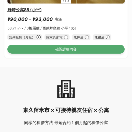
1
/
3
野崎公寓85 (小平)
¥90,000 - ¥93,000
客滿
53.71㎡〜 /
3樓層數 /
西武拜島線 小平 16分
短期租賃（月租）
附家具家電
無押金
無禮金
確認詳細內容
東久留米市 × 可接待親友住宿 × 公寓
同樣的租借方法 最短合約１個月起的租借公寓