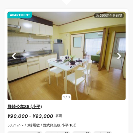
APARTMENT
1
/
3
野崎公寓85 (小平)
¥90,000 - ¥93,000
客滿
53.71㎡〜 /
3樓層數 /
西武拜島線 小平 16分