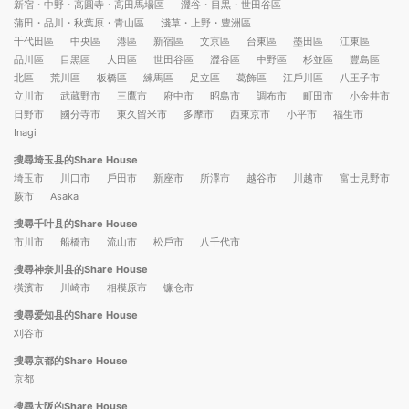
新宿・中野・高圓寺・高田馬場區
澀谷・目黒・世田谷區
蒲田・品川・秋葉原・青山區
淺草・上野・豊洲區
千代田區
中央區
港區
新宿區
文京區
台東區
墨田區
江東區
品川區
目黒區
大田區
世田谷區
澀谷區
中野區
杉並區
豐島區
北區
荒川區
板橋區
練馬區
足立區
葛飾區
江戶川區
八王子市
立川市
武蔵野市
三鷹市
府中市
昭島市
調布市
町田市
小金井市
日野市
國分寺市
東久留米市
多摩市
西東京市
小平市
福生市
Inagi
搜尋埼玉县的Share House
埼玉市
川口市
戶田市
新座市
所澤市
越谷市
川越市
富士見野市
蕨市
Asaka
搜尋千叶县的Share House
市川市
船橋市
流山市
松戶市
八千代市
搜尋神奈川县的Share House
橫濱市
川崎市
相模原市
镰仓市
搜尋爱知县的Share House
刈谷市
搜尋京都的Share House
京都
搜尋大阪的Share House