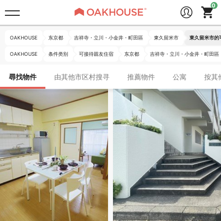
OAKHOUSE
东京都
吉祥寺・立川・小金井・町田區
東久留米市
東久留米市的
OAKHOUSE
条件类别
可接待親友住宿
东京都
吉祥寺・立川・小金井・町田區
尋找物件
由其他市区村搜寻
推薦物件
公寓
按其