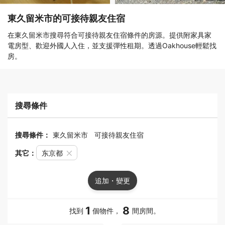
東久留米市的可接待親友住宿
在東久留米市搜尋符合可接待親友住宿條件的房源。提供附家具家
電房型、歡迎外國人入住，並支援彈性租期。透過Oakhouse輕鬆找
房。
搜尋條件
搜尋條件：
東久留米市
可接待親友住宿
其它：
东京都
追加・變更
1
8
找到
個物件，
間房間。