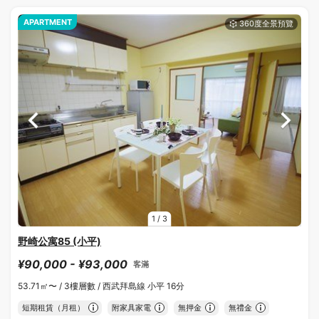
APARTMENT
1
/
3
野崎公寓85 (小平)
¥90,000 - ¥93,000
客滿
53.71㎡〜 /
3樓層數 /
西武拜島線 小平 16分
短期租賃（月租）
附家具家電
無押金
無禮金