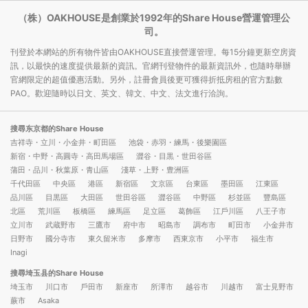
（株）OAKHOUSE是創業於1992年的Share House營運管理公
司。
刊登於本網站的所有物件皆由OAKHOUSE直接營運管理。每15分鐘更新空房資
訊，以最快的速度提供最新的資訊。官網刊登物件的最新資訊外，也隨時舉辦
官網限定的超值優惠活動。另外，註冊會員後更可獲得折抵房租的官方點數
PAO。歡迎隨時以日文、英文、韓文、中文、法文進行洽詢。
搜尋东京都的Share House
吉祥寺・立川・小金井・町田區
池袋・赤羽・練馬・後樂園區
新宿・中野・高圓寺・高田馬場區
澀谷・目黒・世田谷區
蒲田・品川・秋葉原・青山區
淺草・上野・豊洲區
千代田區
中央區
港區
新宿區
文京區
台東區
墨田區
江東區
品川區
目黒區
大田區
世田谷區
澀谷區
中野區
杉並區
豐島區
北區
荒川區
板橋區
練馬區
足立區
葛飾區
江戶川區
八王子市
立川市
武蔵野市
三鷹市
府中市
昭島市
調布市
町田市
小金井市
日野市
國分寺市
東久留米市
多摩市
西東京市
小平市
福生市
Inagi
搜尋埼玉县的Share House
埼玉市
川口市
戶田市
新座市
所澤市
越谷市
川越市
富士見野市
蕨市
Asaka