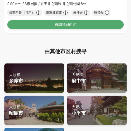
9.90㎡〜 /
3樓層數 /
京王井之頭線 井之頭公園 8分
短期租賃（月租）
附家具家電
無押金
無禮金
確認詳細內容
由其他市区村搜寻
大規模
大規模
多摩市
府中市
大規模
大規模
昭島市
小平市