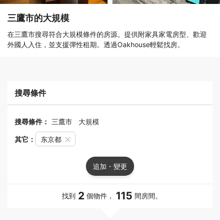
三鷹市的大規模
在三鷹市搜尋符合大規模條件的房源。提供附家具家電房型、歡迎
外國人入住，並支援彈性租期。透過Oakhouse輕鬆找房。
搜尋條件
搜尋條件：
三鷹市
大規模
其它：
东京都
追加・變更
2
115
找到
個物件，
間房間。