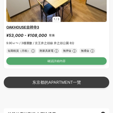
1
/
3
OAKHOUSE吉祥寺3
¥53,000 - ¥108,000
客滿
9.90㎡〜 /
3樓層數 /
京王井之頭線 井之頭公園 8分
短期租賃（月租）
附家具家電
無押金
無禮金
確認詳細內容
东京都的APARTMENT一覽