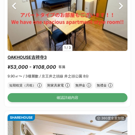
1
/
3
OAKHOUSE吉祥寺3
¥53,000 - ¥108,000
客滿
9.90㎡〜 /
3樓層數 /
京王井之頭線 井之頭公園 8分
短期租賃（月租）
附家具家電
無押金
無禮金
確認詳細內容
SHAREHOUSE