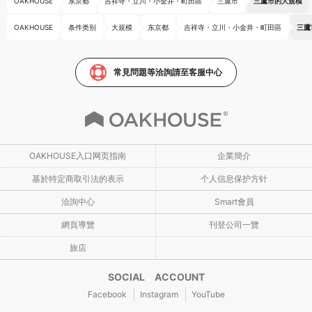
OAKHOUSE
东京都
吉祥寺・立川・小金井・町田區
三鷹市
三鷹市的大規模
OAKHOUSE
条件类别
大規模
东京都
吉祥寺・立川・小金井・町田區
三鷹
常見問題等洽詢請至客服中心
OAKHOUSE入口网页指南
企業簡介
基於特定商取引法的表示
个人信息保护方针
洽詢中心
Smart會員
網頁導覽
刊登公司一覽
旅店
SOCIAL ACCOUNT
Facebook
Instagram
YouTube