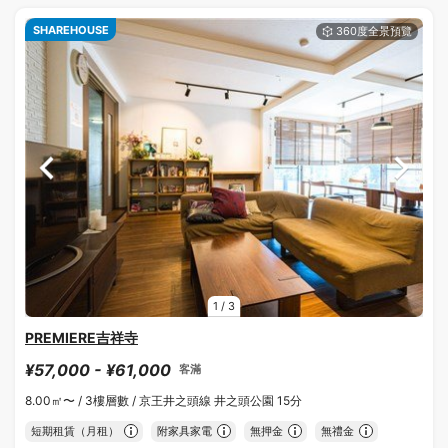
SHAREHOUSE
1
/
3
PREMIERE吉祥寺
¥57,000 - ¥61,000
客滿
8.00㎡〜 /
3樓層數 /
京王井之頭線 井之頭公園 15分
短期租賃（月租）
附家具家電
無押金
無禮金