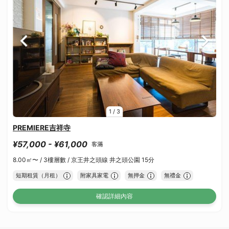
1
/
3
PREMIERE吉祥寺
¥57,000 - ¥61,000
客滿
8.00㎡〜 /
3樓層數 /
京王井之頭線 井之頭公園 15分
短期租賃（月租）
附家具家電
無押金
無禮金
確認詳細內容