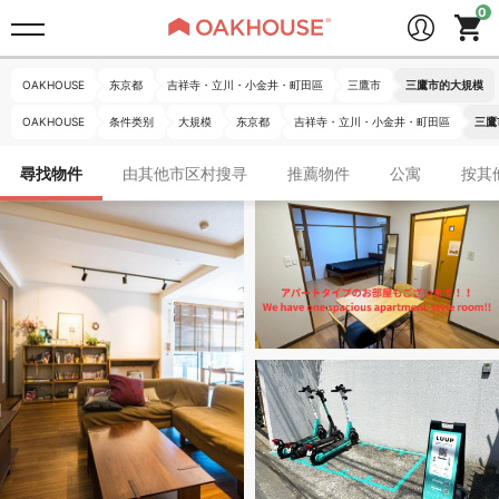
OAKHOUSE
东京都
吉祥寺・立川・小金井・町田區
三鷹市
三鷹市的大規模
OAKHOUSE
条件类别
大規模
东京都
吉祥寺・立川・小金井・町田區
三鷹
尋找物件
由其他市区村搜寻
推薦物件
公寓
按其