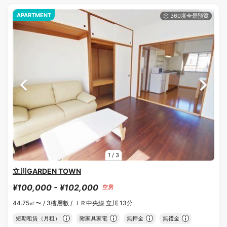
APARTMENT
1
/
3
立川GARDEN TOWN
¥100,000 - ¥102,000
空房
44.75㎡〜 /
3樓層數 /
ＪＲ中央線 立川 13分
短期租賃（月租）
附家具家電
無押金
無禮金