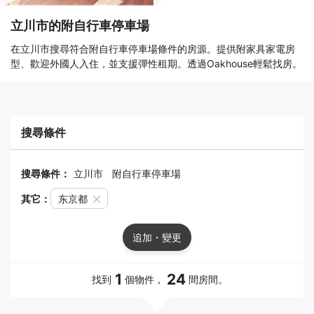
立川市的附自行車停車場
在立川市搜尋符合附自行車停車場條件的房源。提供附家具家電房
型、歡迎外國人入住，並支援彈性租期。透過Oakhouse輕鬆找房。
搜尋條件
搜尋條件：
立川市
附自行車停車場
其它：
东京都
追加・變更
1
24
找到
個物件，
間房間。