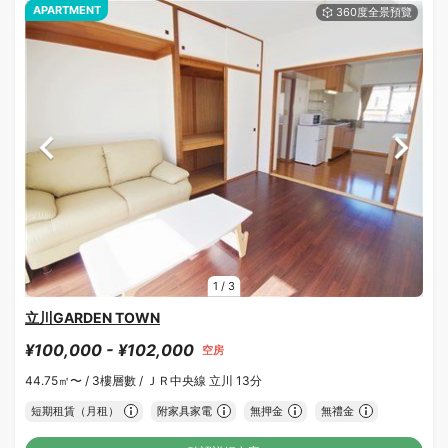
APARTMENT
1
/
3
立川GARDEN TOWN
¥100,000 - ¥102,000
空房
44.75㎡〜 /
3樓層數 /
ＪＲ中央線 立川 13分
短期租賃（月租）
附家具家電
無押金
無禮金