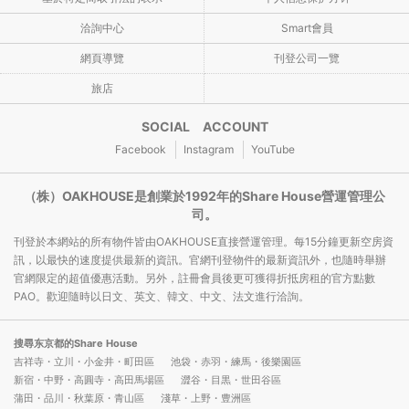
洽詢中心
Smart會員
網頁導覽
刊登公司一覽
旅店
SOCIAL ACCOUNT
Facebook
Instagram
YouTube
（株）OAKHOUSE是創業於1992年的Share House營運管理公
司。
刊登於本網站的所有物件皆由OAKHOUSE直接營運管理。每15分鐘更新空房資
訊，以最快的速度提供最新的資訊。官網刊登物件的最新資訊外，也隨時舉辦
官網限定的超值優惠活動。另外，註冊會員後更可獲得折抵房租的官方點數
PAO。歡迎隨時以日文、英文、韓文、中文、法文進行洽詢。
搜尋东京都的Share House
吉祥寺・立川・小金井・町田區
池袋・赤羽・練馬・後樂園區
新宿・中野・高圓寺・高田馬場區
澀谷・目黒・世田谷區
蒲田・品川・秋葉原・青山區
淺草・上野・豊洲區