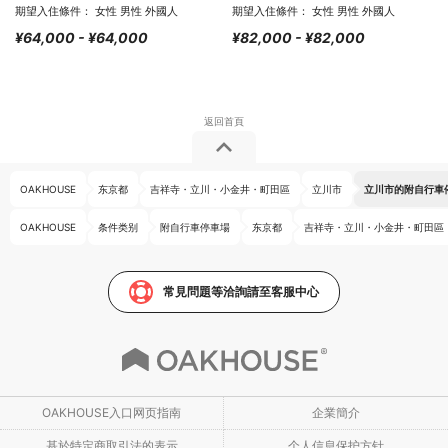
期望入住條件： 女性 男性 外國人
期望入住條件： 女性 男性 外國人
¥64,000 - ¥64,000
¥82,000 - ¥82,000
OAKHOUSE
东京都
吉祥寺・立川・小金井・町田區
立川市
立川市的附自行車
OAKHOUSE
条件类别
附自行車停車場
东京都
吉祥寺・立川・小金井・町田區
常見問題等洽詢請至客服中心
OAKHOUSE入口网页指南
企業簡介
基於特定商取引法的表示
个人信息保护方针