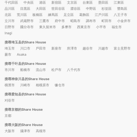
千代田區
中央區
港區
新宿區
文京區
台東區
墨田區
江東區
品川區
目黒區
大田區
世田谷區
澀谷區
中野區
杉並區
豐島區
北區
荒川區
板橋區
練馬區
足立區
葛飾區
江戶川區
八王子市
立川市
武蔵野市
三鷹市
府中市
昭島市
調布市
町田市
小金井市
日野市
國分寺市
東久留米市
多摩市
西東京市
小平市
福生市
Inagi
搜尋埼玉县的Share House
埼玉市
川口市
戶田市
新座市
所澤市
越谷市
川越市
富士見野市
蕨市
Asaka
搜尋千叶县的Share House
市川市
船橋市
流山市
松戶市
八千代市
搜尋神奈川县的Share House
橫濱市
川崎市
相模原市
镰仓市
搜尋爱知县的Share House
刈谷市
搜尋京都的Share House
京都
搜尋大阪的Share House
大阪市
攝津市
高槻市