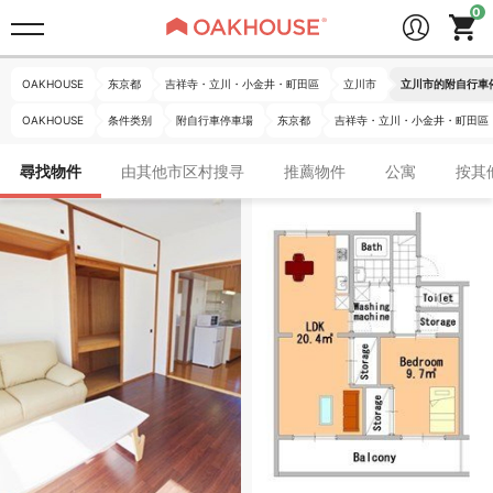
OAKHOUSE
东京都
吉祥寺・立川・小金井・町田區
立川市
立川市的附自行車
OAKHOUSE
条件类别
附自行車停車場
东京都
吉祥寺・立川・小金井・町田區
尋找物件
由其他市区村搜寻
推薦物件
公寓
按其