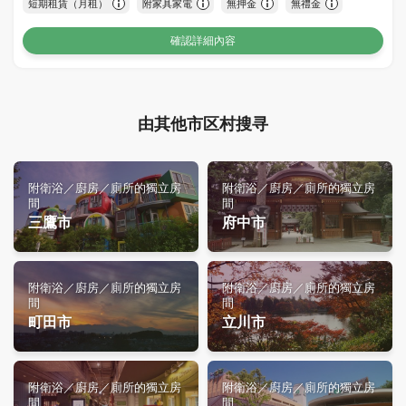
短期租賃（月租）
附家具家電
無押金
無禮金
確認詳細內容
由其他市区村搜寻
附衛浴／廚房／廁所的獨立房
附衛浴／廚房／廁所的獨立房
間
間
三鷹市
府中市
附衛浴／廚房／廁所的獨立房
附衛浴／廚房／廁所的獨立房
間
間
町田市
立川市
附衛浴／廚房／廁所的獨立房
附衛浴／廚房／廁所的獨立房
間
間