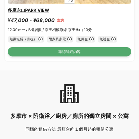
1
/
3
多摩永山PARK VIEW
¥47,000 - ¥68,000
空房
12.00㎡〜 /
5樓層數 /
京王相模原線 京王永山 10分
短期租賃（月租）
附家具家電
無押金
無禮金
確認詳細內容
多摩市 × 附衛浴／廚房／廁所的獨立房間 × 公寓
同樣的租借方法 最短合約１個月起的租借公寓