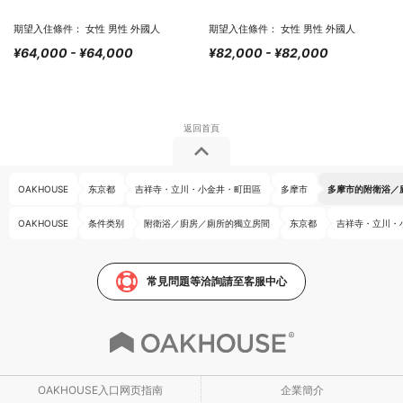
期望入住條件： 女性 男性 外國人
期望入住條件： 女性 男性 外國人
¥64,000 - ¥64,000
¥82,000 - ¥82,000
OAKHOUSE
东京都
吉祥寺・立川・小金井・町田區
多摩市
多摩市的附衛浴／
OAKHOUSE
条件类别
附衛浴／廚房／廁所的獨立房間
东京都
吉祥寺・立川・
常見問題等洽詢請至客服中心
OAKHOUSE入口网页指南
企業簡介