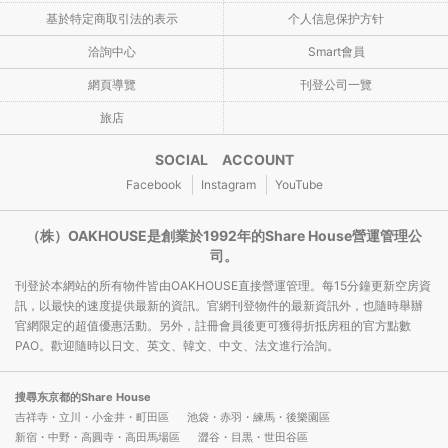
基於特定商取引法的表示
个人信息保护方针
洽詢中心
Smart會員
網頁導覽
刊登公司一覽
旅店
SOCIAL ACCOUNT
Facebook
Instagram
YouTube
（株）OAKHOUSE是創業於1992年的Share House營運管理公
司。
刊登於本網站的所有物件皆由OAKHOUSE直接營運管理。每15分鐘更新空房資
訊，以最快的速度提供最新的資訊。官網刊登物件的最新資訊外，也隨時舉辦
官網限定的超值優惠活動。另外，註冊會員後更可獲得折抵房租的官方點數
PAO。歡迎隨時以日文、英文、韓文、中文、法文進行洽詢。
搜尋东京都的Share House
吉祥寺・立川・小金井・町田區
池袋・赤羽・練馬・後樂園區
新宿・中野・高圓寺・高田馬場區
澀谷・目黒・世田谷區