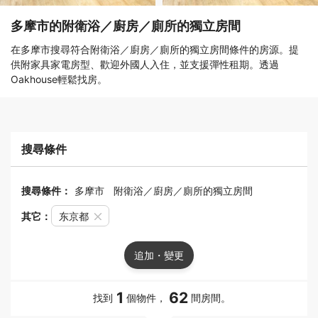
多摩市的附衛浴／廚房／廁所的獨立房間
在多摩市搜尋符合附衛浴／廚房／廁所的獨立房間條件的房源。提
供附家具家電房型、歡迎外國人入住，並支援彈性租期。透過
Oakhouse輕鬆找房。
搜尋條件
搜尋條件：
多摩市
附衛浴／廚房／廁所的獨立房間
其它：
东京都
追加・變更
1
62
找到
個物件，
間房間。