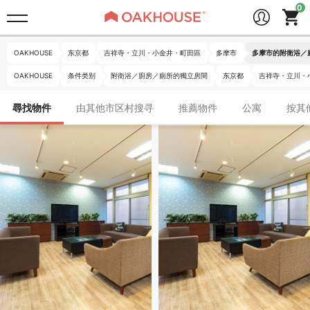
OAKHOUSE
东京都
吉祥寺・立川・小金井・町田區
多摩市
多摩市的附衛浴／
OAKHOUSE
条件类别
附衛浴／廚房／廁所的獨立房間
东京都
吉祥寺・立川・
尋找物件
由其他市区村搜寻
推薦物件
公寓
按其