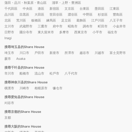
蒲田・品川・秋葉原・青山區
淺草・上野・豊洲區
千代田區
中央區
港區
新宿區
文京區
台東區
墨田區
江東區
品川區
目黒區
大田區
世田谷區
澀谷區
中野區
杉並區
豐島區
北區
荒川區
板橋區
練馬區
足立區
葛飾區
江戶川區
八王子市
立川市
武蔵野市
三鷹市
府中市
昭島市
調布市
町田市
小金井市
日野市
國分寺市
東久留米市
多摩市
西東京市
小平市
福生市
Inagi
搜尋埼玉县的Share House
埼玉市
川口市
戶田市
新座市
所澤市
越谷市
川越市
富士見野市
蕨市
Asaka
搜尋千叶县的Share House
市川市
船橋市
流山市
松戶市
八千代市
搜尋神奈川县的Share House
橫濱市
川崎市
相模原市
镰仓市
搜尋爱知县的Share House
刈谷市
搜尋京都的Share House
京都
搜尋大阪的Share House