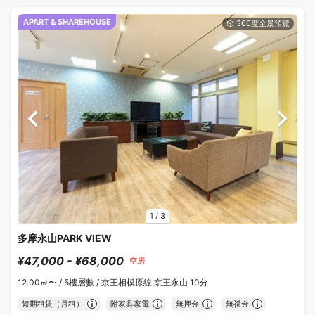
APART & SHAREHOUSE
1
/
3
多摩永山PARK VIEW
¥47,000 - ¥68,000
空房
12.00㎡〜 /
5樓層數 /
京王相模原線 京王永山 10分
短期租賃（月租）
附家具家電
無押金
無禮金