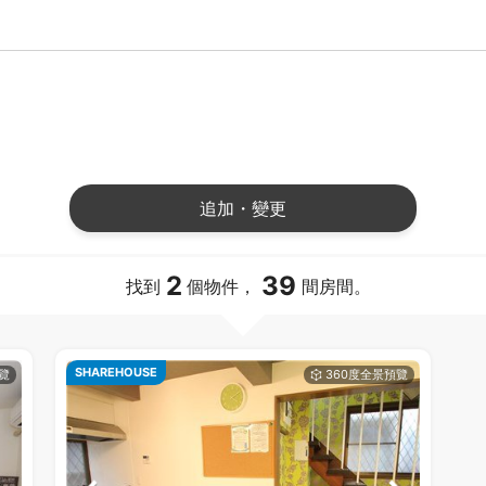
追加・變更
2
39
找到
個物件，
間房間。
SHAREHOUSE