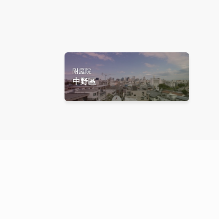
附庭院
中野區