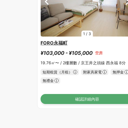
1
/
3
FORO永福町
¥103,000 - ¥105,000
空房
19.76㎡〜 /
2樓層數 /
京王井之頭線 西永福 8分
短期租賃（月租）
附家具家電
無押金
無禮金
確認詳細內容