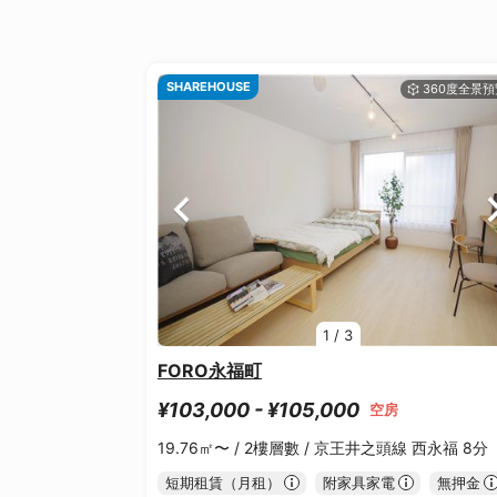
SHAREHOUSE
1
/
3
FORO永福町
¥103,000 - ¥105,000
空房
19.76㎡〜 /
2樓層數 /
京王井之頭線 西永福 8分
短期租賃（月租）
附家具家電
無押金