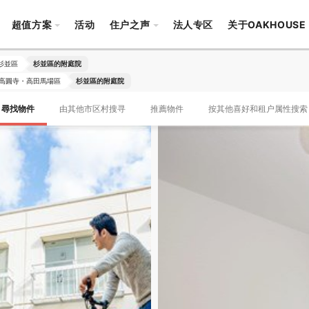
超值方案
活动
住户之声
法人专区
关于OAKHOUSE
杉並區
杉並區的附庭院
高圓寺・高田馬場區
杉並區的附庭院
尋找物件
由其他市区村搜寻
推薦物件
按其他喜好和租户属性搜索