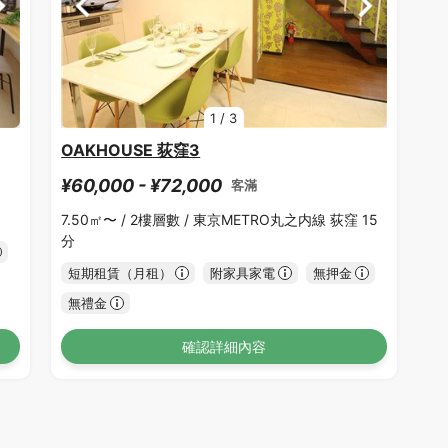
1
/
3
OAKHOUSE 荻窪3
¥60,000 - ¥72,000
客滿
7.50㎡〜 /
2樓層數 /
東京METRO丸之内線 荻窪 15
分
短期租賃（月租）
附家具家電
無押金
無禮金
確認詳細內容