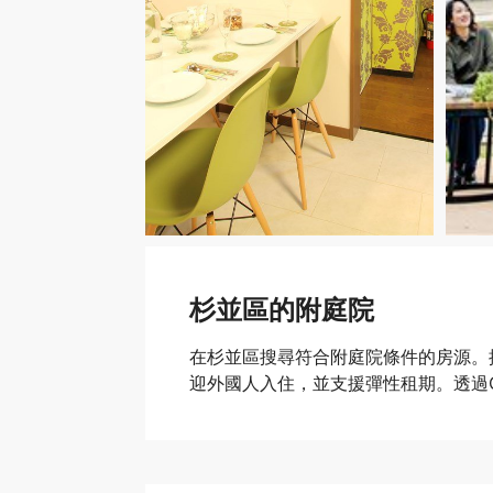
杉並區的附庭院
在杉並區搜尋符合附庭院條件的房源。
迎外國人入住，並支援彈性租期。透過Oa