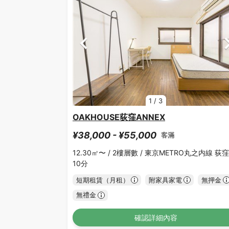
1
/
3
OAKHOUSE荻窪ANNEX
¥38,000 - ¥55,000
客滿
12.30㎡〜 /
2樓層數 /
東京METRO丸之内線 荻窪
10分
短期租賃（月租）
附家具家電
無押金
無禮金
確認詳細內容