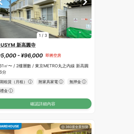
1
/
3
OUSYM 新高圓寺
5,000 - ¥96,000
即將空房
.31㎡〜 /
2樓層數 /
東京METRO丸之内線 新高圓
 6分
期租賃（月租）
附家具家電
無押金
禮金
確認詳細內容
HAREHOUSE