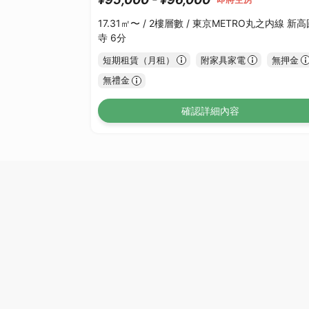
17.31㎡〜 /
2樓層數 /
東京METRO丸之内線 新高
寺 6分
短期租賃（月租）
附家具家電
無押金
無禮金
確認詳細內容