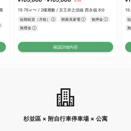
圓
19.76㎡〜 /
2樓層數 /
京王井之頭線 西永福 8分
19
短期租賃（月租）
附家具家電
無押金
短
無禮金
無
確認詳細內容
杉並區 × 附自行車停車場 × 公寓