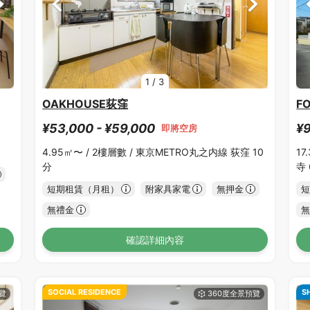
1
/
3
OAKHOUSE荻窪
F
¥53,000 - ¥59,000
¥9
即將空房
4.95㎡〜 /
2樓層數 /
東京METRO丸之内線 荻窪 10
17
分
寺
短期租賃（月租）
附家具家電
無押金
短
無禮金
無
確認詳細內容
SOCIAL RESIDENCE
S