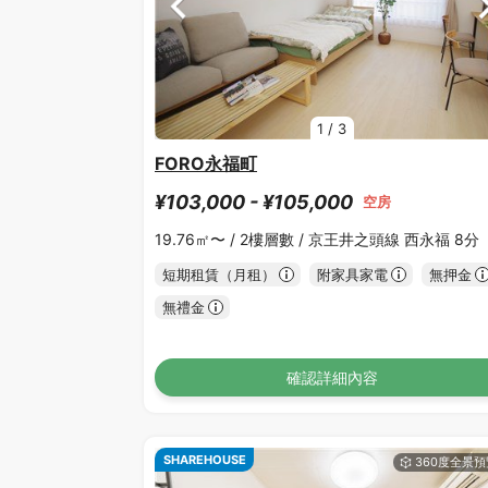
1
/
3
FORO永福町
¥103,000 - ¥105,000
空房
19.76㎡〜 /
2樓層數 /
京王井之頭線 西永福 8分
短期租賃（月租）
附家具家電
無押金
無禮金
確認詳細內容
SHAREHOUSE