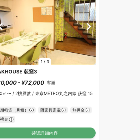
1
/
3
AKHOUSE 荻窪3
0,000 - ¥72,000
客滿
50㎡〜 /
2樓層數 /
東京METRO丸之内線 荻窪 15
期租賃（月租）
附家具家電
無押金
禮金
確認詳細內容