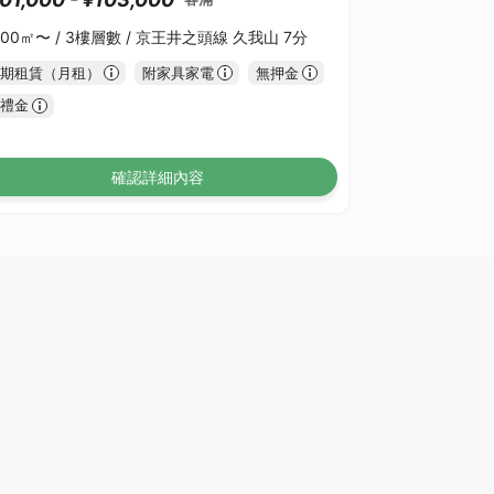
.00㎡〜 /
3樓層數 /
京王井之頭線 久我山 7分
期租賃（月租）
附家具家電
無押金
禮金
確認詳細內容