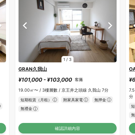
1
/
3
GRAN久我山
O
¥101,000 - ¥103,000
¥6
客滿
19.00㎡〜 /
3樓層數 /
京王井之頭線 久我山 7分
7.
分
短期租賃（月租）
附家具家電
無押金
短
無禮金
無
確認詳細內容