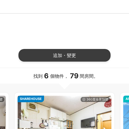
追加・變更
6
79
找到
個物件，
間房間。
SHAREHOUSE
A