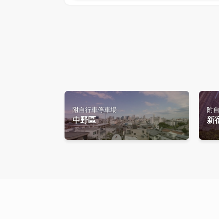
附自行車停車場
附
中野區
新