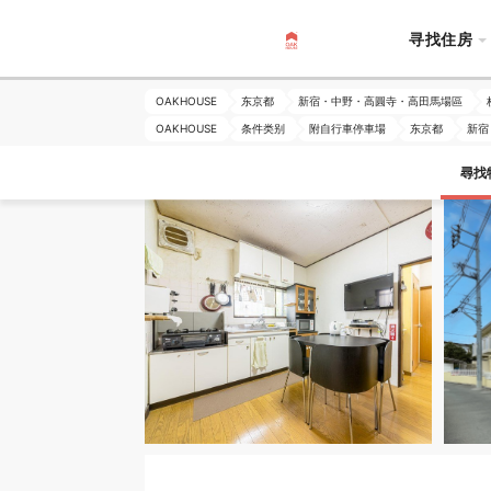
寻找住房
OAKHOUSE
东京都
新宿・中野・高圓寺・高田馬場區
OAKHOUSE
条件类别
附自行車停車場
东京都
新宿
尋找