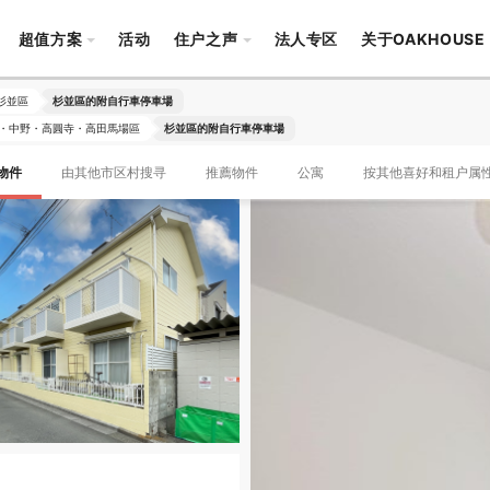
超值方案
活动
住户之声
法人专区
关于OAKHOUSE
杉並區
杉並區的附自行車停車場
・中野・高圓寺・高田馬場區
杉並區的附自行車停車場
物件
由其他市区村搜寻
推薦物件
公寓
按其他喜好和租户属