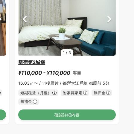
1
/
3
新宿第2城堡
¥110,000 - ¥110,000
客滿
16.03㎡〜 /
11樓層數 /
都營大江戶線 都廳前 5分
短期租賃（月租）
附家具家電
無押金
無禮金
確認詳細內容