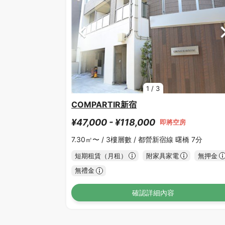
1
/
3
COMPARTIR新宿
¥47,000 - ¥118,000
即將空房
7.30㎡〜 /
3樓層數 /
都營新宿線 曙橋 7分
短期租賃（月租）
附家具家電
無押金
無禮金
確認詳細內容