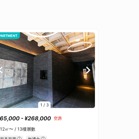
PARTMENT
1
/
3
65,000 - ¥268,000
空房
.12㎡〜 /
13樓層數
家具家電
無禮金