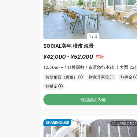
1
/
3
SOCIAL美宅 橫濱 海景
¥42,000 - ¥52,000
空房
12.50㎡〜 /
11樓層數 /
京濱急行本線 上大岡 22
短期租賃（月租）
附家具家電
無押金
無禮金
確認詳細內容
SHAREHOUSE