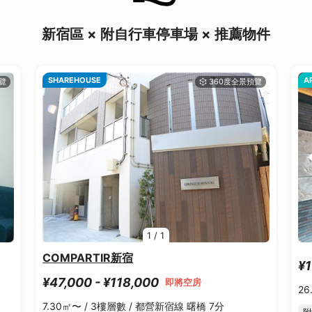
新宿區 × 附自行車停車場 × 推薦物件
SHAREHOUSE
A
1
/
1
COMPARTIR新宿
¥1
¥47,000 - ¥118,000
即將空房
26
7.30㎡〜 /
3樓層數 /
都營新宿線 曙橋 7分
附