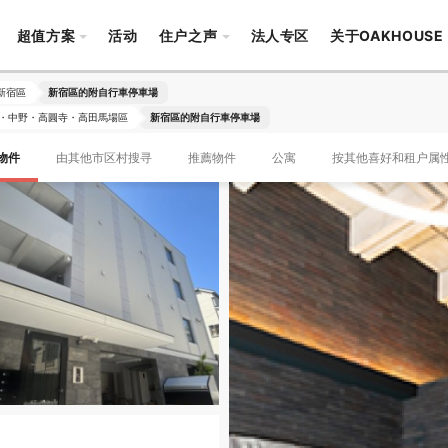
超值方案
活动
住户之声
法人专区
关于OAKHOUSE
新宿區
新宿區的附自行車停車場
・中野・高圓寺・高田馬場區
新宿區的附自行車停車場
物件
由其他市区村搜寻
推薦物件
公寓
按其他喜好和租户属