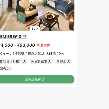
1
/
3
REMIERE西新井
4,000 - ¥63,000
即將空房
20㎡〜 /
2樓層數 /
東武大師線 大師前 10分
期租賃（月租）
附家具家電
無押金
禮金
確認詳細內容