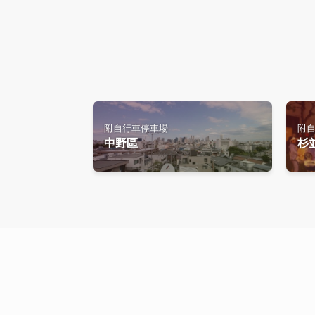
附自行車停車場
附
中野區
杉