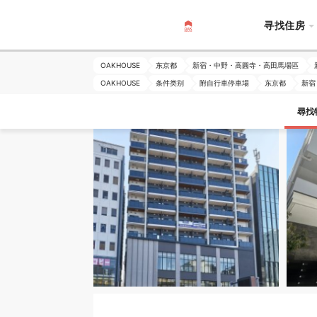
寻找住房
OAKHOUSE
东京都
新宿・中野・高圓寺・高田馬場區
OAKHOUSE
条件类别
附自行車停車場
东京都
新宿
尋找