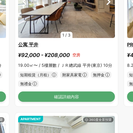
1
/
3
公寓 平井
P
¥92,000 - ¥208,000
¥4
空房
分
19.00㎡〜 /
5樓層數 /
ＪＲ總武線 平井(東京) 10分
8.
短期租賃（月租）
附家具家電
無押金
短
無禮金
無
確認詳細內容
APARTMENT