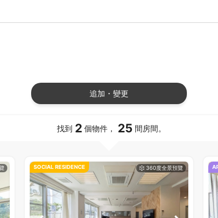
追加・變更
2
25
找到
個物件，
間房間。
SOCIAL RESIDENCE
A