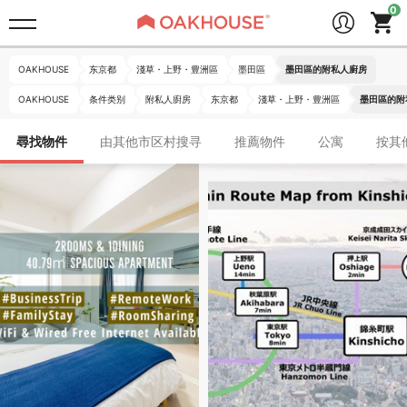
OAKHOUSE
东京都
淺草・上野・豊洲區
墨田區
墨田區的附私人廚房
OAKHOUSE
条件类别
附私人廚房
东京都
淺草・上野・豊洲區
墨田區的附
尋找物件
由其他市区村搜寻
推薦物件
公寓
按其