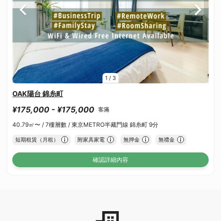
1
/
3
OAK陽台 錦糸町
¥175,000 - ¥175,000
客滿
40.79㎡〜 /
7樓層數 /
東京METRO半藏門線 錦糸町 9分
短期租賃（月租）
附家具家電
無押金
無禮金
確認詳細內容