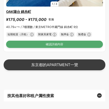
1
/
3
OAK陽台 錦糸町
¥175,000 - ¥175,000
客滿
40.79㎡〜 /
7樓層數 /
東京METRO半藏門線 錦糸町 9分
短期租賃（月租）
附家具家電
無押金
無禮金
確認詳細內容
东京都的APARTMENT一覽
按其他喜好和租户属性搜索