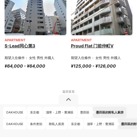
APARTMENT
APARTMENT
S-Lead同心第3
Proud Flat 门前仲町Ⅴ
期望入住條件： 女性 男性 外國人
期望入住條件： 女性 男性 外國人
¥64,000 - ¥64,000
¥125,000 - ¥126,000
OAKHOUSE
东京都
淺草・上野・豊洲區
墨田區
墨田區的附私人廚房
OAKHOUSE
条件类别
附私人廚房
东京都
淺草・上野・豊洲區
墨田區的附