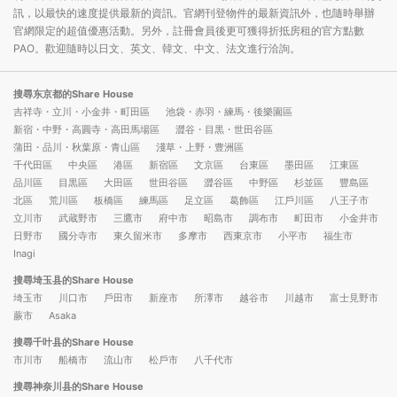
訊，以最快的速度提供最新的資訊。官網刊登物件的最新資訊外，也隨時舉辦
官網限定的超值優惠活動。另外，註冊會員後更可獲得折抵房租的官方點數
PAO。歡迎隨時以日文、英文、韓文、中文、法文進行洽詢。
搜尋东京都的Share House
吉祥寺・立川・小金井・町田區
池袋・赤羽・練馬・後樂園區
新宿・中野・高圓寺・高田馬場區
澀谷・目黒・世田谷區
蒲田・品川・秋葉原・青山區
淺草・上野・豊洲區
千代田區
中央區
港區
新宿區
文京區
台東區
墨田區
江東區
品川區
目黒區
大田區
世田谷區
澀谷區
中野區
杉並區
豐島區
北區
荒川區
板橋區
練馬區
足立區
葛飾區
江戶川區
八王子市
立川市
武蔵野市
三鷹市
府中市
昭島市
調布市
町田市
小金井市
日野市
國分寺市
東久留米市
多摩市
西東京市
小平市
福生市
Inagi
搜尋埼玉县的Share House
埼玉市
川口市
戶田市
新座市
所澤市
越谷市
川越市
富士見野市
蕨市
Asaka
搜尋千叶县的Share House
市川市
船橋市
流山市
松戶市
八千代市
搜尋神奈川县的Share House