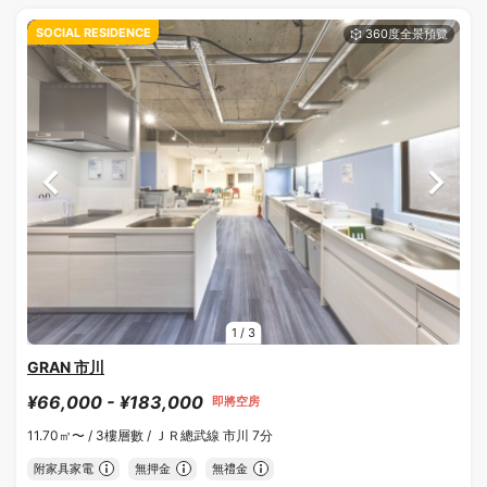
SOCIAL RESIDENCE
1
/
3
GRAN 市川
¥66,000 - ¥183,000
即將空房
11.70㎡〜 /
3樓層數 /
ＪＲ總武線 市川 7分
附家具家電
無押金
無禮金