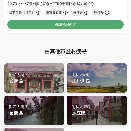
40.79㎡〜 /
7樓層數 /
東京METRO半藏門線 錦糸町 9分
短期租賃（月租）
附家具家電
無押金
無禮金
確認詳細內容
由其他市区村搜寻
附私人廚房
附私人廚房
台東區
江戶川區
附私人廚房
附私人廚房
葛飾區
足立區