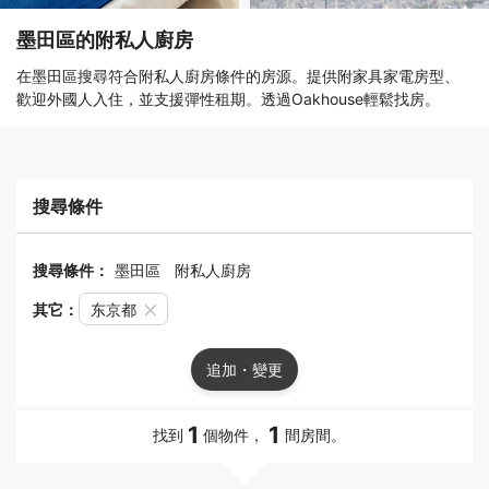
墨田區的附私人廚房
在墨田區搜尋符合附私人廚房條件的房源。提供附家具家電房型、
歡迎外國人入住，並支援彈性租期。透過Oakhouse輕鬆找房。
搜尋條件
搜尋條件：
墨田區
附私人廚房
其它：
东京都
追加・變更
1
1
找到
個物件，
間房間。