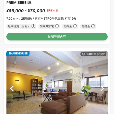
PREMIERE町屋
¥65,000 - ¥70,000
即將空房
7.20㎡〜 /
2樓層數 /
東京METRO千代田線 町屋 5分
短期租賃（月租）
附家具家電
無押金
無禮金
確認詳細內容
SHAREHOUSE