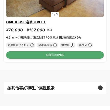
1
/
3
OAKHOUSE淺草STREET
¥70,000 - ¥137,000
客滿
6.51㎡〜 /
5樓層數 /
東京METRO銀座線 田原町(東京) 6分
短期租賃（月租）
附家具家電
無押金
無禮金
確認詳細內容
按其他喜好和租户属性搜索