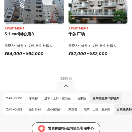
APARTMENT
APARTMENT
S-Lead同心第3
千岁广场
期望入住條件： 女性 男性 外國人
期望入住條件： 女性 男性 外國人
¥64,000 - ¥64,000
¥82,000 - ¥82,000
OAKHOUSE
东京都
淺草・上野・豊洲區
台東區
台東區的創作家物件
OAKHOUSE
条件类别
創作家物件
东京都
淺草・上野・豊洲區
台東區的創
常見問題等洽詢請至客服中心