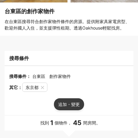
台東區的創作家物件
在台東區搜尋符合創作家物件條件的房源。提供附家具家電房型、
歡迎外國人入住，並支援彈性租期。透過Oakhouse輕鬆找房。
搜尋條件
搜尋條件：
台東區
創作家物件
其它：
东京都
追加・變更
1
45
找到
個物件，
間房間。