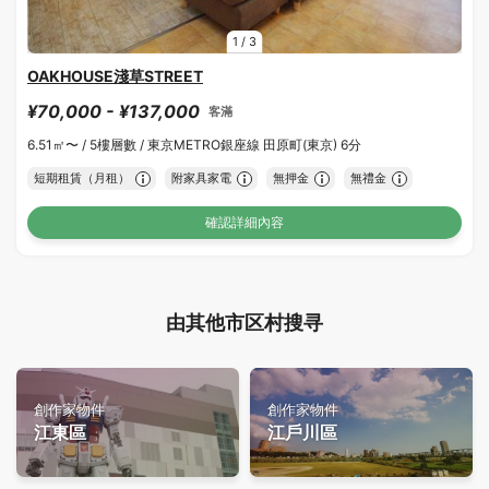
1
/
3
OAKHOUSE淺草STREET
¥70,000 - ¥137,000
客滿
6.51㎡〜 /
5樓層數 /
東京METRO銀座線 田原町(東京) 6分
短期租賃（月租）
附家具家電
無押金
無禮金
確認詳細內容
由其他市区村搜寻
創作家物件
創作家物件
江東區
江戶川區