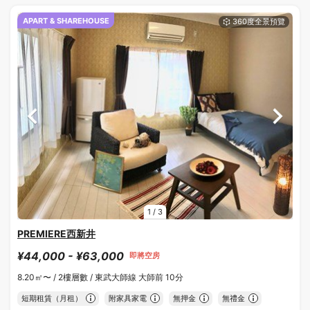
APART & SHAREHOUSE
1
/
3
PREMIERE西新井
¥44,000 - ¥63,000
即將空房
8.20㎡〜 /
2樓層數 /
東武大師線 大師前 10分
短期租賃（月租）
附家具家電
無押金
無禮金