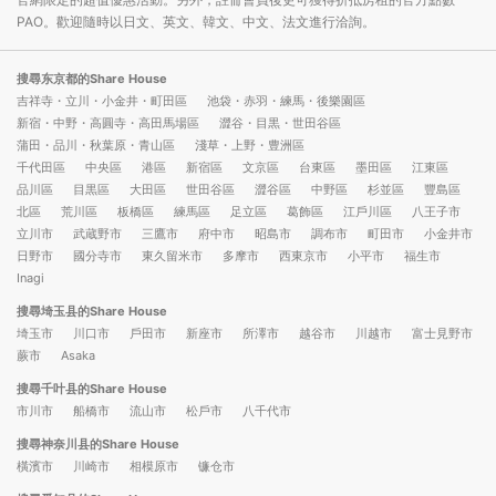
PAO。歡迎隨時以日文、英文、韓文、中文、法文進行洽詢。
搜尋东京都的Share House
吉祥寺・立川・小金井・町田區
池袋・赤羽・練馬・後樂園區
新宿・中野・高圓寺・高田馬場區
澀谷・目黒・世田谷區
蒲田・品川・秋葉原・青山區
淺草・上野・豊洲區
千代田區
中央區
港區
新宿區
文京區
台東區
墨田區
江東區
品川區
目黒區
大田區
世田谷區
澀谷區
中野區
杉並區
豐島區
北區
荒川區
板橋區
練馬區
足立區
葛飾區
江戶川區
八王子市
立川市
武蔵野市
三鷹市
府中市
昭島市
調布市
町田市
小金井市
日野市
國分寺市
東久留米市
多摩市
西東京市
小平市
福生市
Inagi
搜尋埼玉县的Share House
埼玉市
川口市
戶田市
新座市
所澤市
越谷市
川越市
富士見野市
蕨市
Asaka
搜尋千叶县的Share House
市川市
船橋市
流山市
松戶市
八千代市
搜尋神奈川县的Share House
橫濱市
川崎市
相模原市
镰仓市