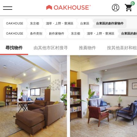
OAKHOUSE
东京都
淺草・上野・豊洲區
台東區
台東區的創作家物件
OAKHOUSE
条件类别
創作家物件
东京都
淺草・上野・豊洲區
台東區的創
尋找物件
由其他市区村搜寻
推薦物件
按其他喜好和租