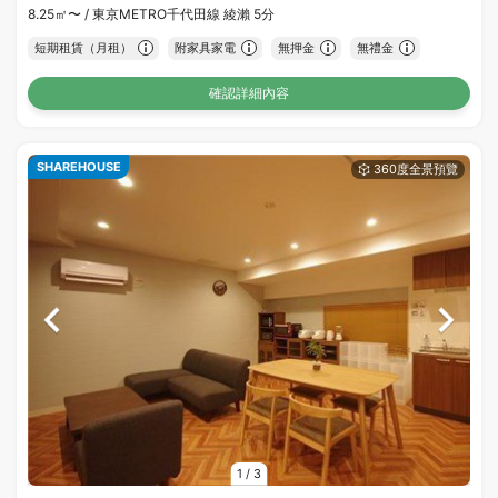
8.25㎡〜 /
東京METRO千代田線 綾瀨 5分
短期租賃（月租）
附家具家電
無押金
無禮金
確認詳細內容
SHAREHOUSE
1
/
3