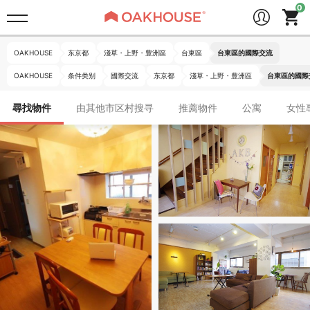
OAKHOUSE
东京都
淺草・上野・豊洲區
台東區
台東區的國際交流
OAKHOUSE
条件类别
國際交流
东京都
淺草・上野・豊洲區
台東區的國際
尋找物件
由其他市区村搜寻
推薦物件
公寓
女性