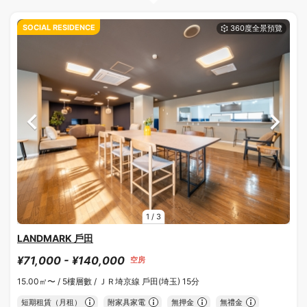
SOCIAL RESIDENCE
1
/
3
LANDMARK 戶田
¥71,000 - ¥140,000
空房
15.00㎡〜 /
5樓層數 /
ＪＲ埼京線 戶田(埼玉) 15分
短期租賃（月租）
附家具家電
無押金
無禮金