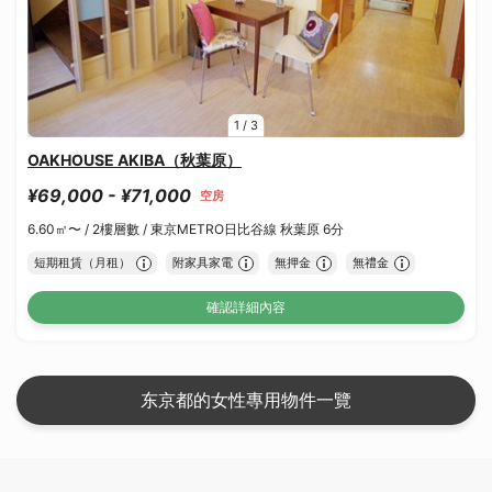
1
/
3
OAKHOUSE AKIBA（秋葉原）
¥69,000 - ¥71,000
空房
6.60㎡〜 /
2樓層數 /
東京METRO日比谷線 秋葉原 6分
短期租賃（月租）
附家具家電
無押金
無禮金
確認詳細內容
东京都的女性專用物件一覽