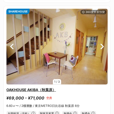
SHAREHOUSE
1
/
3
OAKHOUSE AKIBA（秋葉原）
¥69,000 - ¥71,000
空房
6.60㎡〜 /
2樓層數 /
東京METRO日比谷線 秋葉原 6分
短期租賃（月租）
附家具家電
無押金
無禮金