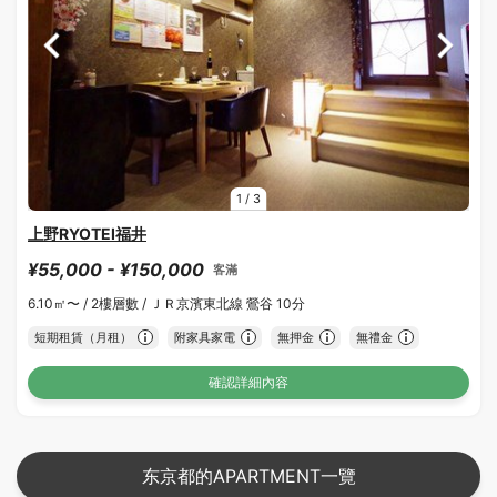
1
/
3
上野RYOTEI福井
¥55,000 - ¥150,000
客滿
6.10㎡〜 /
2樓層數 /
ＪＲ京濱東北線 鶯谷 10分
短期租賃（月租）
附家具家電
無押金
無禮金
確認詳細內容
东京都的APARTMENT一覽