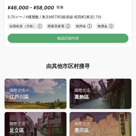
¥46,000 - ¥58,000
客滿
5.70㎡〜 /
4樓層數 /
東京METRO銀座線 稻荷町(東京) 7分
短期租賃（月租）
附家具家電
無押金
無禮金
確認詳細內容
由其他市区村搜寻
國際交流
國際交流
江戶川區
葛飾區
國際交流
國際交流
足立區
墨田區