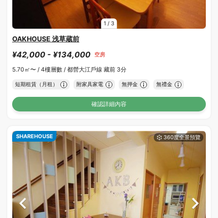
1
/
3
OAKHOUSE 浅草蔵前
¥42,000 - ¥134,000
空房
5.70㎡〜 /
4樓層數 /
都營大江戶線 藏前 3分
短期租賃（月租）
附家具家電
無押金
無禮金
確認詳細內容
SHAREHOUSE