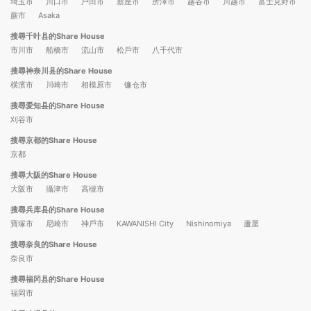
埼玉市
川口市
戶田市
新座市
所澤市
越谷市
川越市
富士見野市
蕨市
Asaka
搜尋千叶县的Share House
市川市
船橋市
流山市
松戶市
八千代市
搜尋神奈川县的Share House
橫濱市
川崎市
相模原市
镰仓市
搜尋爱知县的Share House
刈谷市
搜尋京都的Share House
京都
搜尋大阪的Share House
大阪市
攝津市
高槻市
搜尋兵库县的Share House
寶塚市
尼崎市
神戶市
KAWANISHI City
Nishinomiya
蘆屋
搜尋奈良的Share House
奈良市
搜尋福冈县的Share House
福岡市