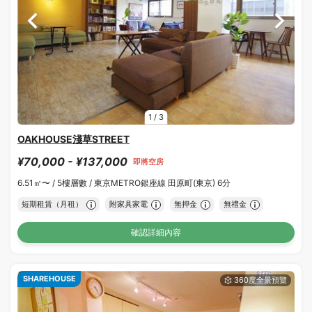
1
/
3
OAKHOUSE淺草STREET
¥70,000 - ¥137,000
即將空房
6.51㎡〜 /
5樓層數 /
東京METRO銀座線 田原町(東京) 6分
短期租賃（月租）
附家具家電
無押金
無禮金
確認詳細內容
SHAREHOUSE