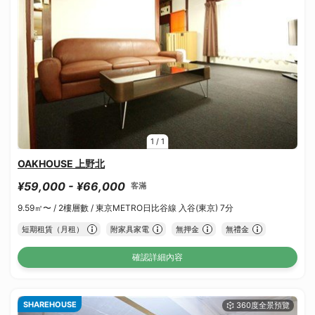
1
/
1
OAKHOUSE 上野北
¥59,000 - ¥66,000
客滿
9.59㎡〜 /
2樓層數 /
東京METRO日比谷線 入谷(東京) 7分
短期租賃（月租）
附家具家電
無押金
無禮金
確認詳細內容
SHAREHOUSE