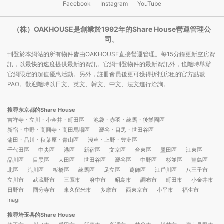
Facebook
Instagram
YouTube
（株）OAKHOUSE是創業於1992年的Share House營運管理公
司。
刊登於本網站的所有物件皆由OAKHOUSE直接營運管理。每15分鐘更新空房資
訊，以最快的速度提供最新的資訊。官網刊登物件的最新資訊外，也隨時舉辦
官網限定的超值優惠活動。另外，註冊會員後更可獲得折抵房租的官方點數
PAO。歡迎隨時以日文、英文、韓文、中文、法文進行洽詢。
搜尋东京都的Share House
吉祥寺・立川・小金井・町田區
池袋・赤羽・練馬・後樂園區
新宿・中野・高圓寺・高田馬場區
澀谷・目黒・世田谷區
蒲田・品川・秋葉原・青山區
淺草・上野・豊洲區
千代田區
中央區
港區
新宿區
文京區
台東區
墨田區
江東區
品川區
目黒區
大田區
世田谷區
澀谷區
中野區
杉並區
豐島區
北區
荒川區
板橋區
練馬區
足立區
葛飾區
江戶川區
八王子市
立川市
武蔵野市
三鷹市
府中市
昭島市
調布市
町田市
小金井市
日野市
國分寺市
東久留米市
多摩市
西東京市
小平市
福生市
Inagi
搜尋埼玉县的Share House