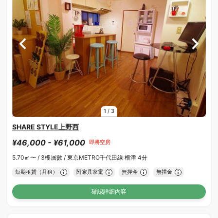
1
/
3
SHARE STYLE上野西
¥46,000 - ¥61,000
即將空房
5.70㎡〜 /
3樓層數 /
東京METRO千代田線 根津 4分
短期租賃（月租）
附家具家電
無押金
無禮金
確認詳細內容