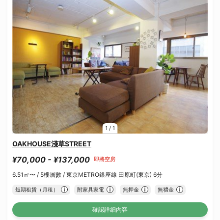
1
/
1
OAKHOUSE淺草STREET
¥70,000 - ¥137,000
即將空房
6.51㎡〜 /
5樓層數 /
東京METRO銀座線 田原町(東京) 6分
短期租賃（月租）
附家具家電
無押金
無禮金
確認詳細內容