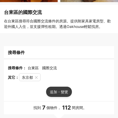
台東區的國際交流
在台東區搜尋符合國際交流條件的房源。提供附家具家電房型、歡
迎外國人入住，並支援彈性租期。透過Oakhouse輕鬆找房。
搜尋條件
搜尋條件：
台東區
國際交流
其它：
东京都
追加・變更
7
112
找到
個物件，
間房間。