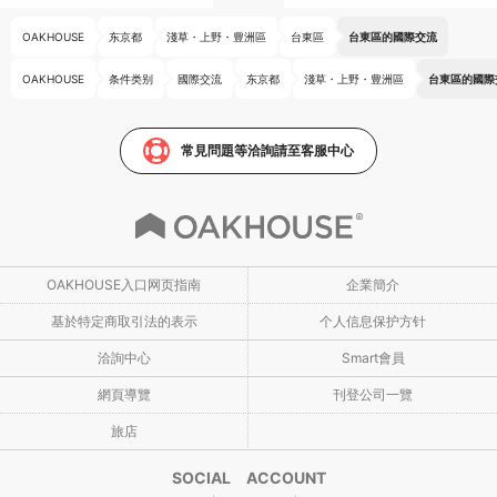
OAKHOUSE
东京都
淺草・上野・豊洲區
台東區
台東區的國際交流
OAKHOUSE
条件类别
國際交流
东京都
淺草・上野・豊洲區
台東區的國際
常見問題等洽詢請至客服中心
OAKHOUSE入口网页指南
企業簡介
基於特定商取引法的表示
个人信息保护方针
洽詢中心
Smart會員
網頁導覽
刊登公司一覽
旅店
SOCIAL ACCOUNT