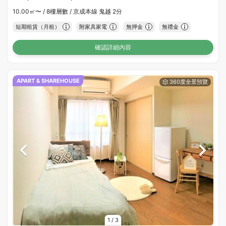
10.00㎡〜 /
8樓層數 /
京成本線 鬼越 2分
短期租賃（月租）
附家具家電
無押金
無禮金
確認詳細內容
APART & SHAREHOUSE
1
/
3