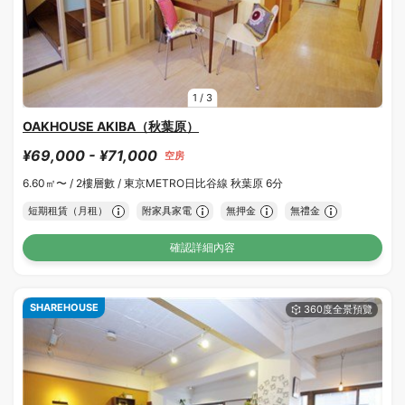
1
/
3
OAKHOUSE AKIBA（秋葉原）
¥69,000 - ¥71,000
空房
6.60㎡〜 /
2樓層數 /
東京METRO日比谷線 秋葉原 6分
短期租賃（月租）
附家具家電
無押金
無禮金
確認詳細內容
SHAREHOUSE