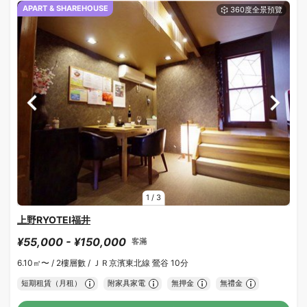
APART & SHAREHOUSE
1
/
3
上野RYOTEI福井
¥55,000 - ¥150,000
客滿
6.10㎡〜 /
2樓層數 /
ＪＲ京濱東北線 鶯谷 10分
短期租賃（月租）
附家具家電
無押金
無禮金