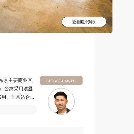
查看照片列表
东京主要商业区.
I am a manager !
. 公寓采用混凝
实用、非常适合追
多得的独一无二之