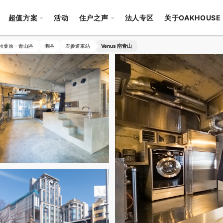
超值方案
活动
住户之声
法人专区
关于OAKHOUSE
秋葉原・青山區
港區
表參道車站
Venus 南青山