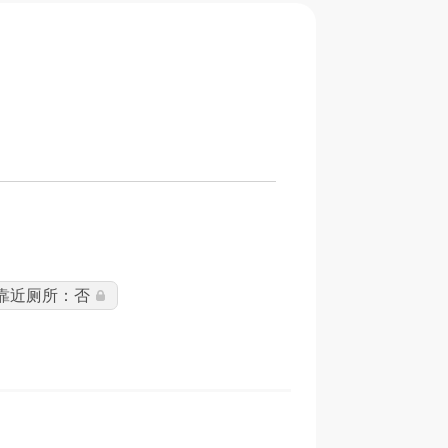
靠近厕所：否