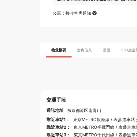
公寓：接收空房通知
物业概要
空房信息
圖面
360度全
交通手段
通訊地址
东京都
港区南青山
靠近車站1：
東京METRO銀座線
/
表參道車站
靠近車站2：
東京METRO半藏門線
/
表參道車
靠近車站3：
東京METRO千代田線
/
表參道車