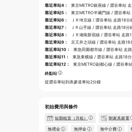
靠近車站4：
東京METRO銀座線
/
澀谷車站
走
靠近車站5：
東京METRO半藏門線
/
澀谷車站
靠近車站6：
ＪＲ埼京線
/
澀谷車站
走路18分
靠近車站7：
ＪＲ山手線
/
澀谷車站
走路18分
靠近車站8：
ＪＲ湘南新宿線
/
澀谷車站
走路1
靠近車站9：
京王井之頭線
/
澀谷車站
走路18
靠近車站10：
東急田園都市線
/
澀谷車站
走路
靠近車站11：
東急東横線
/
澀谷車站
走路18
靠近車站12：
東京METRO副都心線
/
澀谷車
終點站
從
澀谷
車站到表參道車站2分鐘
初始費用與條件
短期租賃（月租）
附家具家電
無禮金
無押金
無中介費