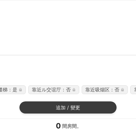
楼梯：是
靠近ル交谊厅：否
靠近吸烟区：否
追加 / 變更
0
間房間。