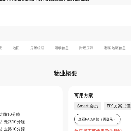
景
地图
房屋经理
活动信息
附近房源
港區 地区信息
物业概要
可用方案
Smart 会员
FIX 方案
走路10分鐘
查看PAO余额
（需登录）
站
走路10分鐘
站
走路10分鐘
此房屋不可使用学生折扣。