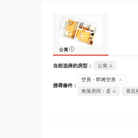
公寓
当前选择的房型：
公寓
空房・即將空房
搜尋條件：
角落房间：是
靠近