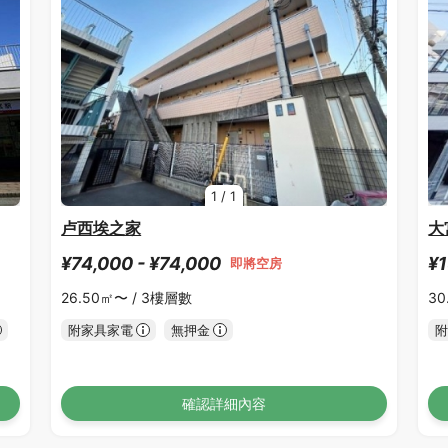
1
/
1
卢西埃之家
大
¥74,000 - ¥74,000
¥1
即將空房
26.50㎡〜 /
3樓層數
30
附家具家電
無押金
附
確認詳細內容