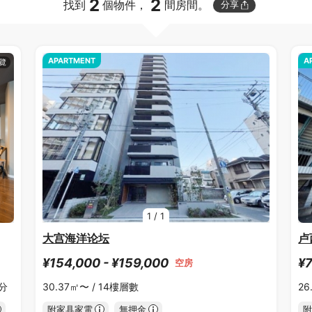
2
2
找到
個物件，
間房間。
分享
APARTMENT
A
1
/
1
大宫海洋论坛
卢
¥154,000 - ¥159,000
¥7
空房
5分
30.37㎡〜 /
14樓層數
26
附家具家電
無押金
附