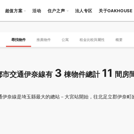
超值方案
活动
住户之声
法人专区
关于OAKHOUSE
尋找物件
推薦物件
公寓
租金比較與屬性
概要
3
11
都市交通伊奈線有
棟物件總計
間房
通伊奈線是埼玉縣最大的總站－大宮站開始，往北足立郡伊奈町