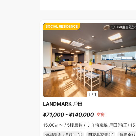
SOCIAL RESIDENCE
1
/
1
LANDMARK 戶田
¥71,000 - ¥140,000
空房
15.00㎡〜 /
5樓層數 /
ＪＲ埼京線 戶田(埼玉) 1
短期租賃（月租）
附家具家電
無押金