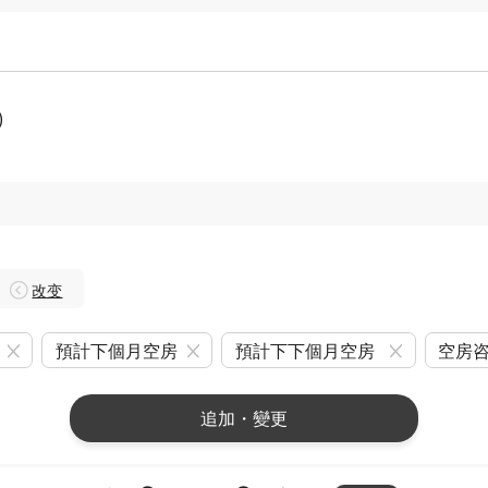
)
改变
預計下個月空房
預計下下個月空房
空房
追加・變更