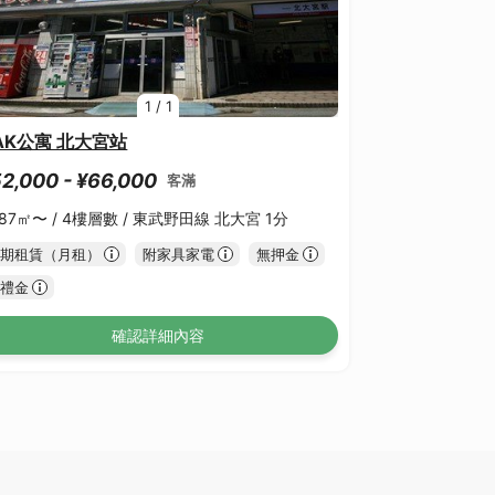
1
/
1
AK公寓 北大宮站
2,000 - ¥66,000
客滿
.87㎡〜 /
4樓層數 /
東武野田線 北大宮 1分
期租賃（月租）
附家具家電
無押金
禮金
確認詳細內容