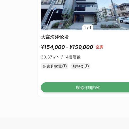
1
/
1
大宫海洋论坛
¥154,000 - ¥159,000
空房
30.37㎡〜 /
14樓層數
附家具家電
無押金
確認詳細內容