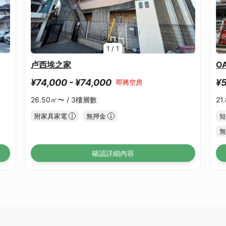
1
/
1
卢西埃之家
O
¥74,000 - ¥74,000
¥5
即將空房
26.50㎡〜 /
3樓層數
21
附家具家電
無押金
短
無
確認詳細內容