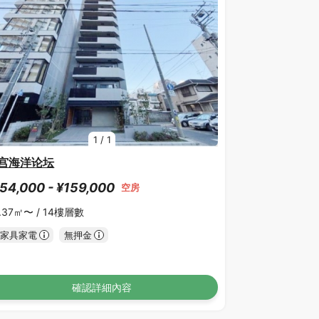
1
/
1
宫海洋论坛
54,000 - ¥159,000
空房
.37㎡〜 /
14樓層數
家具家電
無押金
確認詳細內容