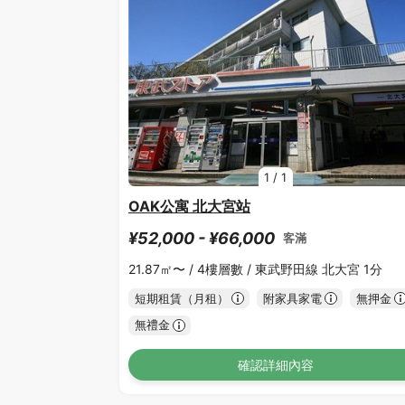
1
/
1
OAK公寓 北大宮站
¥52,000 - ¥66,000
客滿
21.87㎡〜 /
4樓層數 /
東武野田線 北大宮 1分
短期租賃（月租）
附家具家電
無押金
無禮金
確認詳細內容