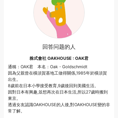
回答问题的人
株式會社 OAKHOUSE : OAK君
通稱：OAK君 本名：Oak・Goldschmidt
因為父親曾在橫須賀基地工做得關係,1985年於橫須賀
出生。
8歲前在日本小學接受教育,9歲後回到美國生活。
因對日本有興趣,並想再次在日本生活,所以27歲時搬到
東京。
透過女友認識OAKHOUSE的人後,對OAKHOUSE變的非
常了解。