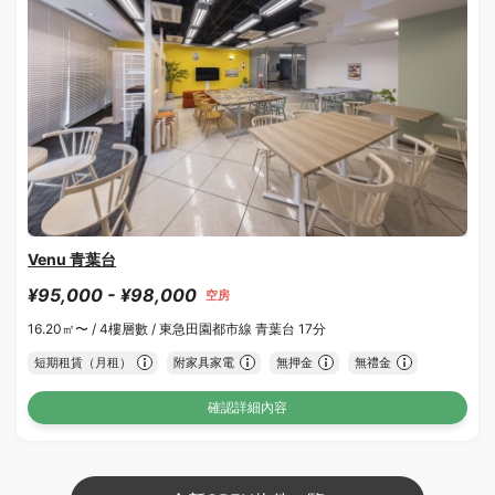
Venu 青葉台
¥95,000 - ¥98,000
空房
16.20㎡〜 /
4樓層數 /
東急田園都市線 青葉台 17分
短期租賃（月租）
附家具家電
無押金
無禮金
確認詳細內容