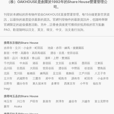
（株）OAKHOUSE是創業於1992年的Share House營運管理公
司。
刊登於本網站的所有物件皆由OAKHOUSE直接營運管理。每15分鐘更新空房資
訊，以最快的速度提供最新的資訊。官網刊登物件的最新資訊外，也隨時舉辦
官網限定的超值優惠活動。另外，註冊會員後更可獲得折抵房租的官方點數
PAO。歡迎隨時以日文、英文、韓文、中文、法文進行洽詢。
搜尋东京都的Share House
吉祥寺・立川・小金井・町田區
池袋・赤羽・練馬・後樂園區
新宿・中野・高圓寺・高田馬場區
澀谷・目黒・世田谷區
蒲田・品川・秋葉原・青山區
淺草・上野・豊洲區
千代田區
中央區
港區
新宿區
文京區
台東區
墨田區
江東區
品川區
目黒區
大田區
世田谷區
澀谷區
中野區
杉並區
豐島區
北區
荒川區
板橋區
練馬區
足立區
葛飾區
江戶川區
八王子市
立川市
武蔵野市
三鷹市
府中市
昭島市
調布市
町田市
小金井市
日野市
國分寺市
東久留米市
多摩市
西東京市
小平市
福生市
Inagi
搜尋埼玉县的Share House
埼玉市
川口市
戶田市
新座市
所澤市
越谷市
川越市
富士見野市
蕨市
Asaka
搜尋千叶县的Share House