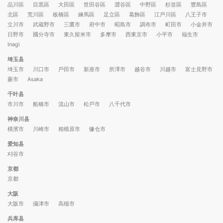
品川區
目黒區
大田區
世田谷區
澀谷區
中野區
杉並區
豐島區
北區
荒川區
板橋區
練馬區
足立區
葛飾區
江戶川區
八王子市
立川市
武蔵野市
三鷹市
府中市
昭島市
調布市
町田市
小金井市
日野市
國分寺市
東久留米市
多摩市
西東京市
小平市
福生市
Inagi
埼玉县
埼玉市
川口市
戶田市
新座市
所澤市
越谷市
川越市
富士見野市
蕨市
Asaka
千叶县
市川市
船橋市
流山市
松戶市
八千代市
神奈川县
橫濱市
川崎市
相模原市
镰仓市
爱知县
刈谷市
京都
京都
大阪
大阪市
攝津市
高槻市
兵库县