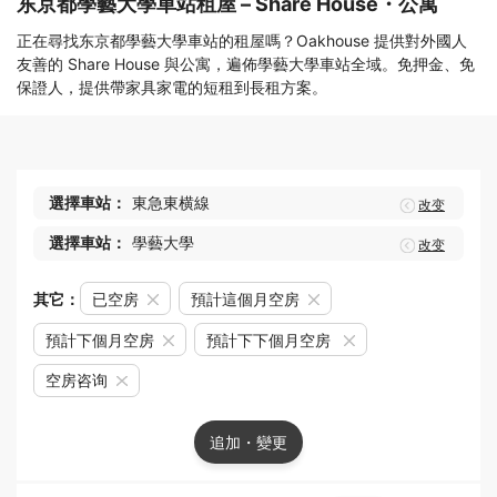
东京都學藝大學車站租屋 – Share House・公寓
正在尋找东京都學藝大學車站的租屋嗎？Oakhouse 提供對外國人
友善的 Share House 與公寓，遍佈學藝大學車站全域。免押金、免
保證人，提供帶家具家電的短租到長租方案。
選擇車站：
東急東横線
改变
選擇車站：
學藝大學
改变
其它：
已空房
預計這個月空房
預計下個月空房
預計下下個月空房
空房咨询
追加・變更