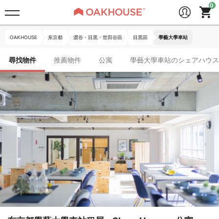
OAKHOUSE
东京都
澀谷・目黒・世田谷區
目黒區
學藝大學車站
尋找物件
推薦物件
公寓
學藝大學車站のシェアハウス