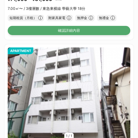
7.00㎡〜 /
3樓層數 /
東急東横線 學藝大學 18分
短期租賃（月租）
附家具家電
無押金
無禮金
確認詳細內容
APARTMENT
1
/
1