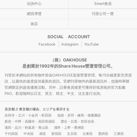
洽詢中心
Smart會員
網頁導覽
刊登公司一覽
旅店
SOCIAL ACCOUNT
Facebook
Instagram
YouTube
（株）OAKHOUSE
是創業於1992年的Share House營運管理公司。
刊登於本網站的所有物件皆由OAKHOUSE直接營運管理。每15分鐘更新空房資
訊，以最快的速度提供最新的資訊。官網刊登物件的最新資訊外，也隨時舉辦
官網限定的超值優惠活動。另外，註冊會員後更可獲得折抵房租的官方點數
PAO。歡迎隨時以日文、英文、韓文、中文、法文進行洽詢。
东京都
// 東京都の場合、エリアを表示する
吉祥寺・立川・小金井・町田區
池袋・赤羽・練馬・後樂園區
新宿・中野・高圓寺・高田馬場區
澀谷・目黒・世田谷區
蒲田・品川・秋葉原・青山區
淺草・上野・豊洲區
千代田區
中央區
港區
新宿區
文京區
台東區
墨田區
江東區