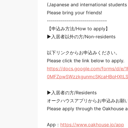
(Japanese and international students 
Please bring your friends!
------------------------------
【申込み方法/How to apply】
▶入居者以外の方/Non-residents
以下リンクからお申込みください。
Please click the link below to apply.
https://docs.google.com/forms/d/e
0MFZpwSWzzkgunmcSKcaHBqHXtLSY
▶入居者の方/Residents
オークハウスアプリからお申込みお願
Please apply through the Oakhouse ap
App：
https://www.oakhouse.jp/app