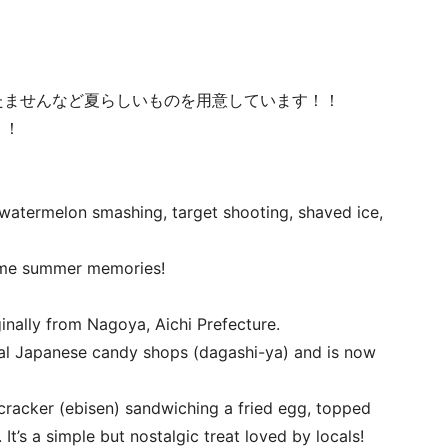
たませんなど夏らしいものを用意しています！！
！！
watermelon smashing, target shooting, shaved ice,
me summer memories!
ginally from Nagoya, Aichi Prefecture.
onal Japanese candy shops (dagashi-ya) and is now
cracker (ebisen) sandwiching a fried egg, topped
t’s a simple but nostalgic treat loved by locals!