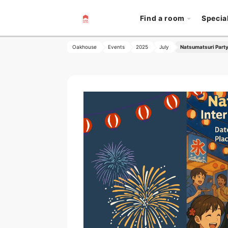
Find a room
Specia
Oakhouse
Events
2025
July
Natsumatsuri Part