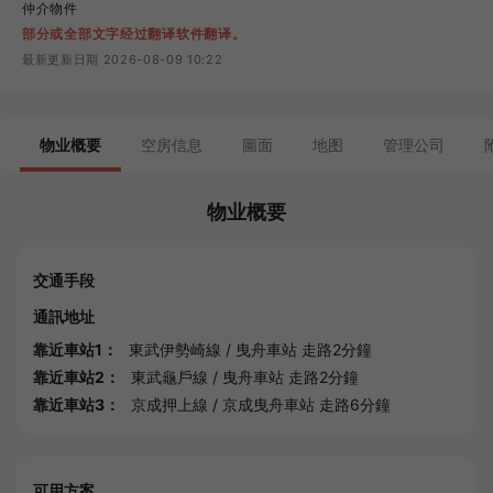
仲介物件
部分或全部文字经过翻译软件翻译。
最新更新日期 2026-08-09 10:22
物业概要
空房信息
圖面
地图
管理公司
物业概要
交通手段
通訊地址
靠近車站1：
東武伊勢崎線
/
曳舟車站
走路2分鐘
靠近車站2：
東武龜戶線
/
曳舟車站
走路2分鐘
靠近車站3：
京成押上線
/
京成曳舟車站
走路6分鐘
可用方案