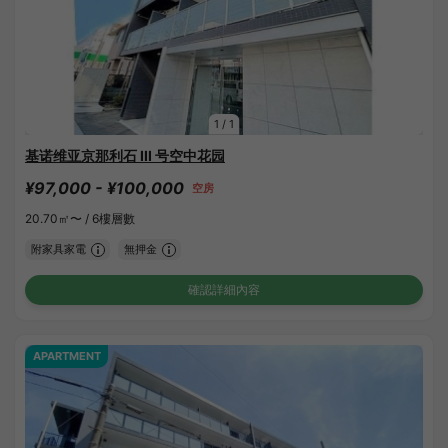
1
/
1
基诺维亚京那利石 III 号空中花园
¥97,000 - ¥100,000
空房
20.70㎡〜 /
6樓層數
附家具家電
無押金
確認詳細內容
APARTMENT