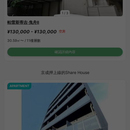
1
/
3
帕雷斯蒂吉·曳舟Ⅱ
¥130,000 - ¥130,000
空房
30.59㎡〜 /
11樓層數
確認詳細內容
京成押上線的Share House
APARTMENT