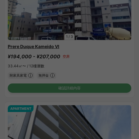
1
/
3
Prere Duque Kameido VI
¥194,000 - ¥207,000
空房
33.44㎡〜 /
12樓層數
附家具家電
無押金
確認詳細內容
APARTMENT