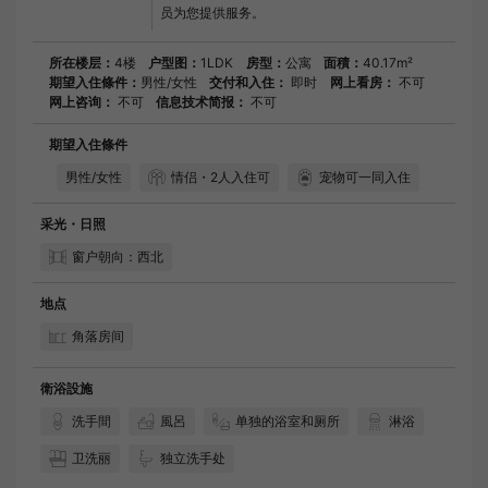
员为您提供服务。
所在楼层：
4楼
户型图：
1LDK
房型：
公寓
面積：
40.17m²
期望入住條件：
男性/女性
交付和入住：
即时
网上看房：
不可
网上咨询：
不可
信息技术简报：
不可
期望入住條件
男性/女性
情侣・2人入住可
宠物可一同入住
采光・日照
窗户朝向：西北
地点
角落房间
衛浴設施
洗手間
風呂
单独的浴室和厕所
淋浴
卫洗丽
独立洗手处