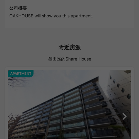
公司概要
OAKHOUSE will show you this apartment.
附近房源
墨田區的Share House
APARTMENT