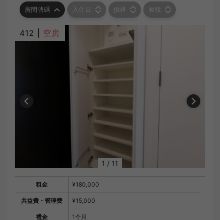
房間號碼
入住日
價格
面積
412 |
空房
1
/
11
租金
¥180,000
共益費・管理费
¥15,000
禮金
1个月