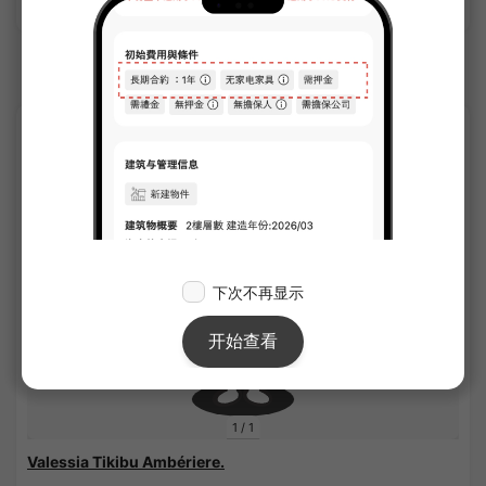
京成曳舟車站的Share House
APARTMENT
1
/
1
Valessia Tikibu Ambériere.