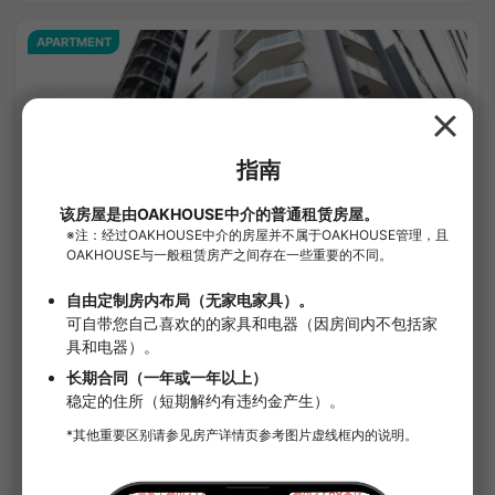
APARTMENT
1
/
3
帕雷斯蒂吉·曳舟Ⅱ
¥130,000 - ¥130,000
空房
30.59㎡〜 /
11樓層數
確認詳細內容