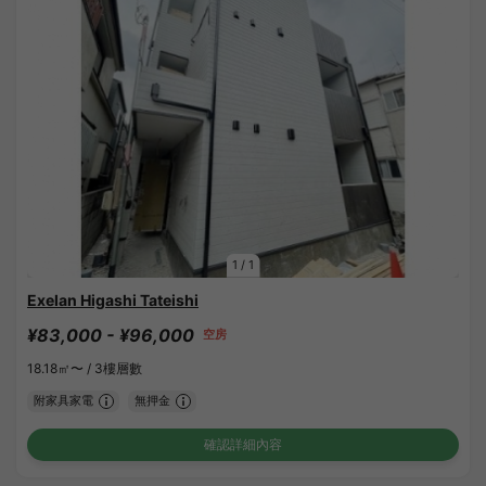
1
/
1
Exelan Higashi Tateishi
¥83,000 - ¥96,000
空房
18.18㎡〜 /
3樓層數
附家具家電
無押金
確認詳細內容