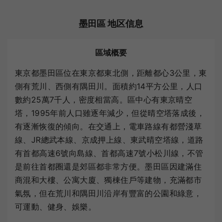
墨田區 地区信息
區域概要
東京都墨田區位在東京都東北側，距離都心3公里，東
側有荒川、西側有隅田川。面積約14平方公里，人口
數約25萬7千人，密度相當高。區中心有東京晴空
塔，1995年前人口雖逐年減少，但從晴空塔落成後，
有逐漸恢復的傾向。在交通上，電車路線有都營淺草
線、JR總武本線、京成押上線、東武晴空塔線，道路
有首都高速6號向島線、首都高速7號小松川線，不管
是前往首都圈還是郊區都非常方便。墨田區因建滿住
商混和大樓、公寓大廈、獨棟住戶等建物，充滿都市
氣氛，但在荒川和隅田川沿岸有豐富的公園和綠意，
可運動、健身、娛樂。