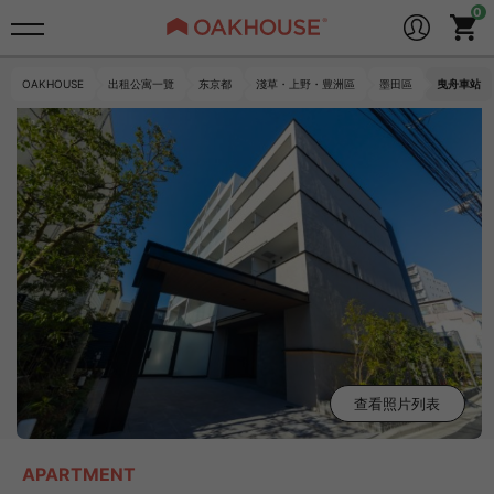
OAKHOUSE
出租公寓一覽
东京都
淺草・上野・豊洲區
墨田區
曳舟車站
查看照片列表
APARTMENT