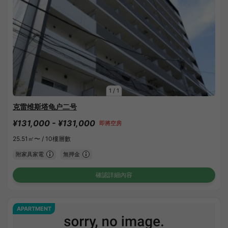
1
/
1
克雷维斯塔龟户二号
¥131,000 - ¥131,000
即將空房
25.51㎡〜 /
10樓層數
附家具家電
無押金
確認詳細內容
APARTMENT