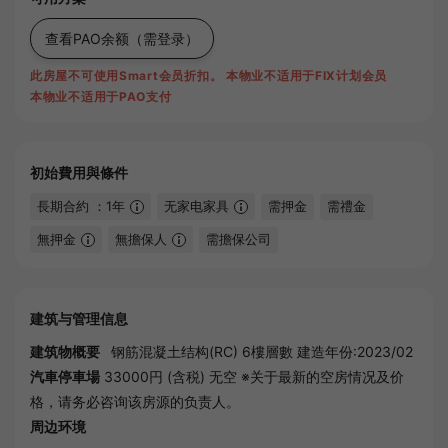
查看PAO余额
（需登录）
此房屋不可使用Smart会员折扣。
本物业不适用于FIX计划会员
本物业不适用于PAO支付
初始費用與條件
長期合約 ：1年
无家电家具
需押金
需禮金
無押金
無擔保人
需擔保公司
建筑与管理信息
建筑物概要
钢筋混凝土结构(RC) 6樓層數 建造年份:2023/02
汽車停車場
33000円 (含税) 无空 ※关于最新的空房情况及价
格，请务必咨询该房源的负责人。
周边环境