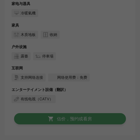
家电与器具
冷暖氣機
家具
木质地板
收納
户外设施
露臺
停車場
互联网
支持网络连接
网络使用费：免费
エンターテイメント設備（翻訳）
有线电视（CATV）
估价，预约或看房