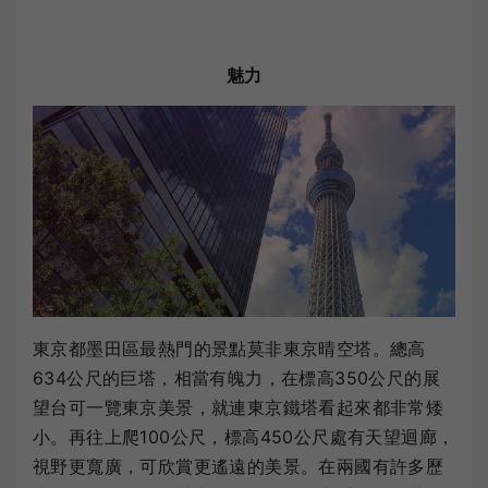
魅力
東京都墨田區最熱門的景點莫非東京晴空塔。總高
634公尺的巨塔，相當有魄力，在標高350公尺的展
望台可一覽東京美景，就連東京鐵塔看起來都非常矮
小。再往上爬100公尺，標高450公尺處有天望迴廊，
視野更寬廣，可欣賞更遙遠的美景。在兩國有許多歷