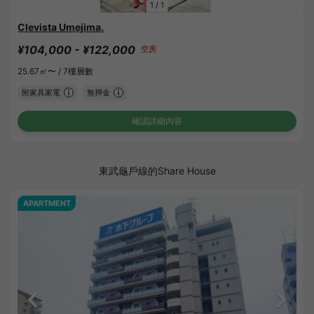
1
/
1
Clevista Umejima.
¥104,000 - ¥122,000
空房
25.67㎡〜 /
7樓層數
附家具家電
無押金
確認詳細內容
東武龜戶線的Share House
APARTMENT