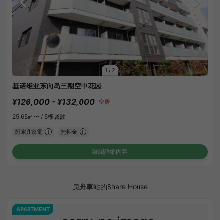
1
/
2
基诺维亚东向岛三期空中花园
¥126,000 - ¥132,000
空房
25.65㎡〜 /
5樓層數
附家具家電
無押金
確認詳細內容
曳舟車站的Share House
APARTMENT