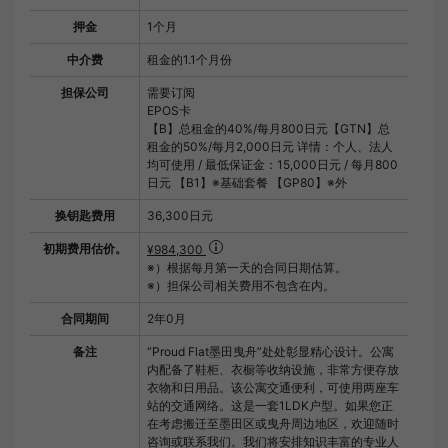
押金
1个月
中介费
租金的1.1个月份
担保公司
需要订阅
EPOS卡
【B】总租金的40%/每月800日元【GTN】总
租金的50%/每月2,000日元 详情：个人、法人
均可使用 / 最低保证金：15,000日元 / 每月800
日元 【B1】※基础套餐 【GP80】※外
换钥匙费用
36,300日元
初期费用估价。
¥984,300
※）根据每月第一天的合同日期估算。
※）担保公司相关费用不包含在内。
合同期间
2年0月
备注
“Proud Flat墨田曳舟”处处彰显精心设计。公寓
内配备了鞋柜、衣橱等收纳设施，非常方便存放
衣物和日用品。该公寓交通便利，可使用两座车
站的交通网络。这是一套1LDK户型。如果您正
在考虑搬迁至墨田区或曳舟周边地区，欢迎随时
咨询或联系我们。我们将安排知识丰富的专业人