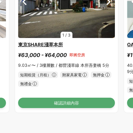
1
/
3
東京SHARE淺草本所
O
¥63,000 - ¥64,000
¥1
即將空房
9.03㎡〜 /
3樓層數 /
都營淺草線 本所吾妻橋 5分
40
9
短期租賃（月租）
附家具家電
無押金
短
無禮金
無
確認詳細內容