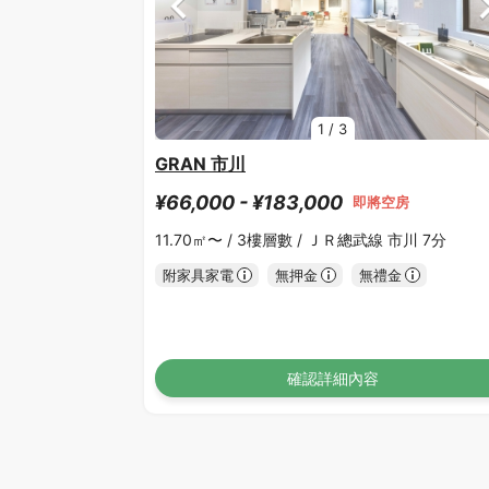
1
/
3
GRAN 市川
¥66,000 - ¥183,000
即將空房
11.70㎡〜 /
3樓層數 /
ＪＲ總武線 市川 7分
附家具家電
無押金
無禮金
確認詳細內容