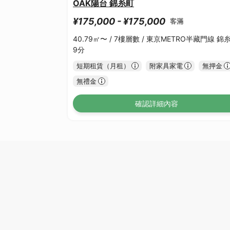
OAK陽台 錦糸町
¥175,000 - ¥175,000
客滿
40.79㎡〜 /
7樓層數 /
東京METRO半藏門線 錦
9分
短期租賃（月租）
附家具家電
無押金
無禮金
確認詳細內容