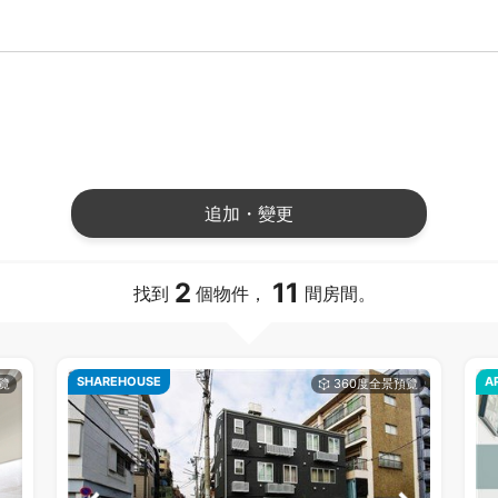
追加・變更
2
11
找到
個物件，
間房間。
SHAREHOUSE
A