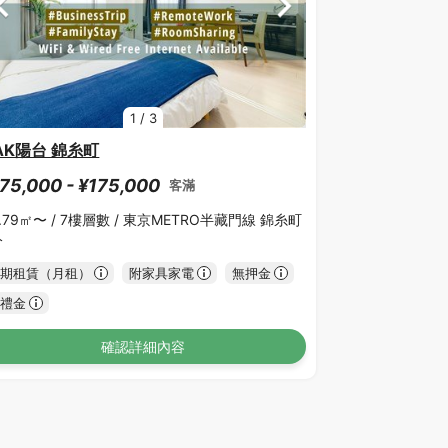
1
/
3
AK陽台 錦糸町
75,000 - ¥175,000
客滿
.79㎡〜 /
7樓層數 /
東京METRO半藏門線 錦糸町
分
期租賃（月租）
附家具家電
無押金
禮金
確認詳細內容