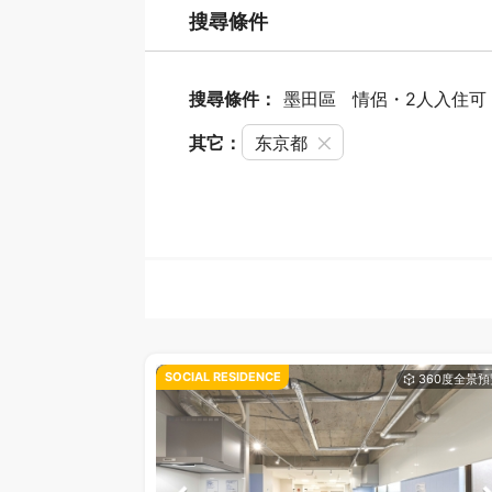
搜尋條件
搜尋條件：
墨田區
情侶・2人入住可
其它：
东京都
SOCIAL RESIDENCE