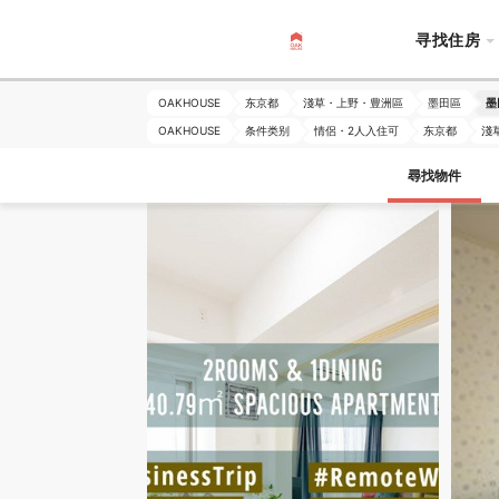
寻找住房
OAKHOUSE
东京都
淺草・上野・豊洲區
墨田區
墨
OAKHOUSE
条件类别
情侶・2人入住可
东京都
淺
尋找物件