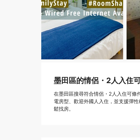
墨田區的情侶・2人入住
在墨田區搜尋符合情侶・2人入住可條
電房型、歡迎外國人入住，並支援彈性租期
鬆找房。