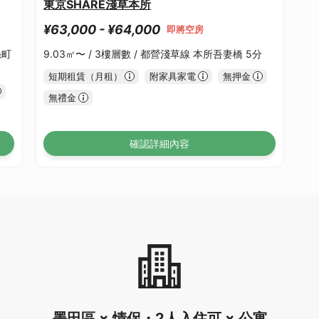
東京SHARE淺草本所
¥63,000 - ¥64,000
即將空房
糸町
9.03㎡〜 /
3樓層數 /
都營淺草線 本所吾妻橋 5分
短期租賃（月租）
附家具家電
無押金
無禮金
確認詳細內容
墨田區 × 情侶・2人入住可 × 公寓