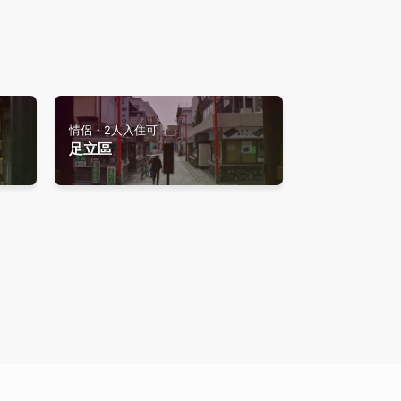
情侶・2人入住可
足立區