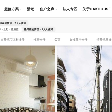
超值方案
活动
住户之声
法人专区
关于OAKHOUSE
田區的情侶・2人入住可
草・上野・豊洲區
墨田區的情侶・2人入住可
由其他市区村搜寻
推薦物件
公寓
女性專用物件
按其他喜好