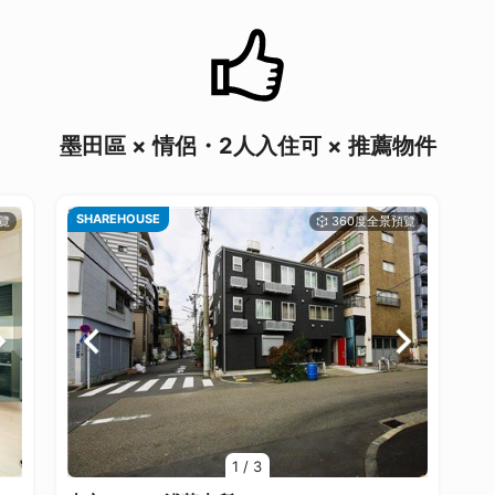
墨田區 × 情侶・2人入住可 × 推薦物件
SHAREHOUSE
1
/
3