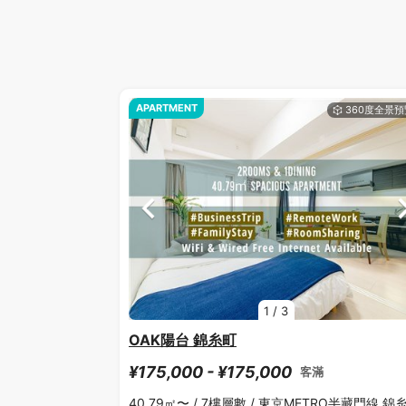
APARTMENT
1
/
3
OAK陽台 錦糸町
¥175,000 - ¥175,000
客滿
40.79㎡〜 /
7樓層數 /
東京METRO半藏門線 錦