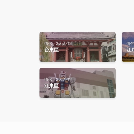
情侶・2人入住可
情侶
台東區
江
情侶・2人入住可
江東區