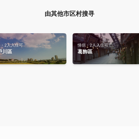
由其他市区村搜寻
・2人入住可
情侶・2人入住可
戶川區
葛飾區