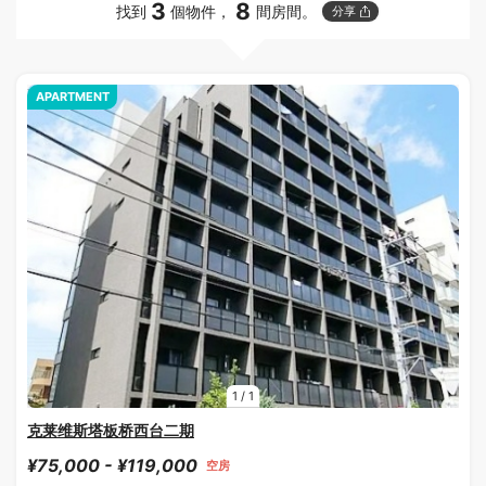
3
8
找到
個物件，
間房間。
分享
APARTMENT
1
/
1
克莱维斯塔板桥西台二期
¥75,000 - ¥119,000
空房