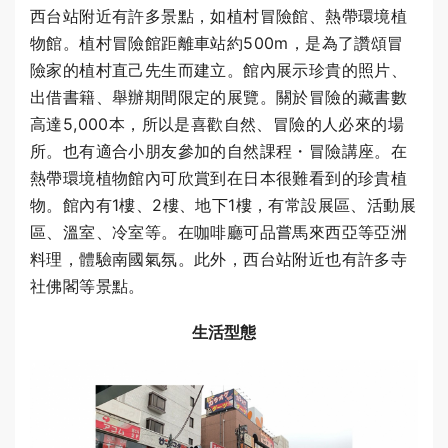
西台站附近有許多景點，如植村冒險館、熱帶環境植
物館。植村冒險館距離車站約500m，是為了讚頌冒
險家的植村直己先生而建立。館內展示珍貴的照片、
出借書籍、舉辦期間限定的展覽。關於冒險的藏書數
高達5,000本，所以是喜歡自然、冒險的人必來的場
所。也有適合小朋友參加的自然課程・冒險講座。在
熱帶環境植物館內可欣賞到在日本很難看到的珍貴植
物。館內有1樓、2樓、地下1樓，有常設展區、活動展
區、溫室、冷室等。在咖啡廳可品嘗馬來西亞等亞洲
料理，體驗南國氣氛。此外，西台站附近也有許多寺
社佛閣等景點。
生活型態