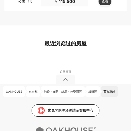
公寓
115,500
查看
￥
最近浏览过的房屋
OAKHOUSE
东京都
池袋・赤羽・練馬・後樂園區
板橋區
西台車站
常見問題等洽詢請至客服中心