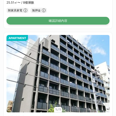
25.51㎡〜 /
8樓層數
附家具家電
無押金
確認詳細內容
APARTMENT
1
/
1