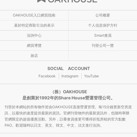
OAKHOUSE入口網頁指南
公司概要
基於特定商取引法的表示
个人信息保护方针
洽詢中心
Smart會員
網頁導覽
刊登公司一覽
旅店
SOCIAL ACCOUNT
Facebook
Instagram
YouTube
（株）OAKHOUSE
是創業於1992年的Share House營運管理公司。
刊登於本網站的所有物件皆由OAKHOUSE直接營運管理。每15分鐘更新空房資
訊，以最快的速度提供最新的資訊。官網刊登物件的最新資訊外，也隨時舉辦
官網限定的超值優惠活動。另外，註冊會員後更可獲得折抵房租的官方點數
PAO。歡迎隨時以日文、英文、韓文、中文、法文進行洽詢。