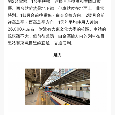
的2台電梯、1台手扶梯，連接月台樓層和票閘口樓
層。西台站雖然是地下鐵，但車站位在地面上，非常
特別。1號月台前往巢鴨・白金高輪方向、2號月台前
往高島平・西高島平方向，1天的平均使用人數約
26,000人左右。附近有大東文化大學的校區。車站的
規模雖不大，但前往巢鴨・白金高輪方向的列車在目
黑站和東急目黑線直通，交通便利。
魅力