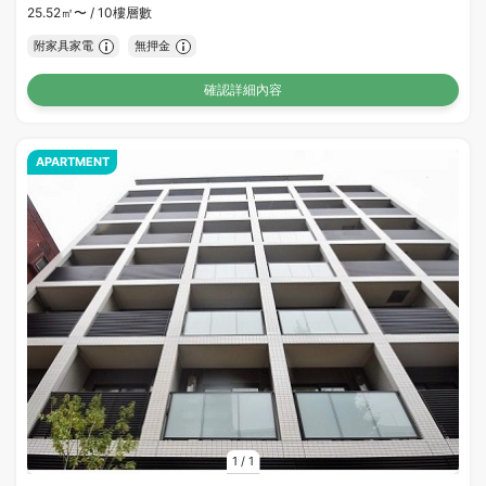
25.52㎡〜 /
10樓層數
附家具家電
無押金
確認詳細內容
APARTMENT
1
/
1