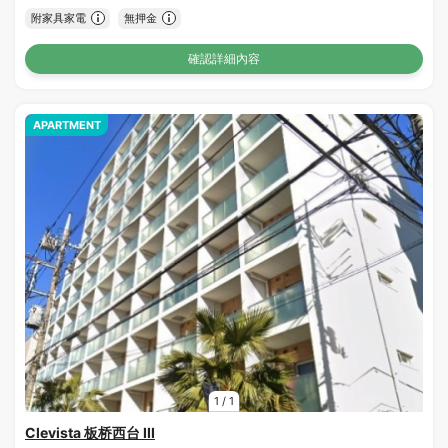
附家具家電
無押金
確認詳細內容
APARTMENT
1
/
1
Clevista 板桥西台 III