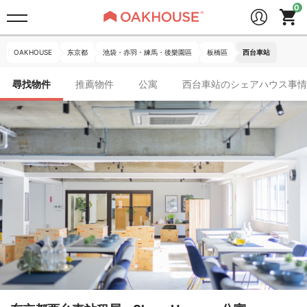
OAKHOUSE
东京都
池袋・赤羽・練馬・後樂園區
板橋區
西台車站
尋找物件
推薦物件
公寓
西台車站のシェアハウス事情(