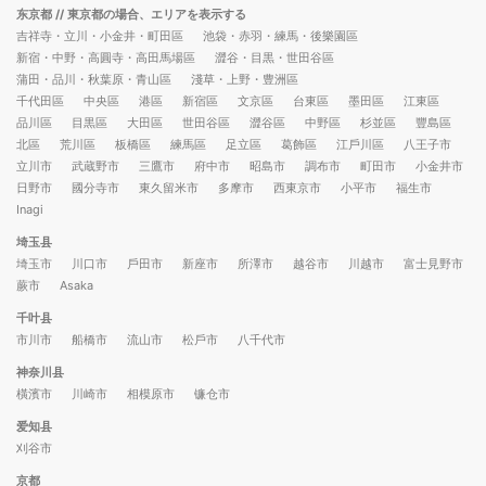
东京都
// 東京都の場合、エリアを表示する
吉祥寺・立川・小金井・町田區
池袋・赤羽・練馬・後樂園區
新宿・中野・高圓寺・高田馬場區
澀谷・目黒・世田谷區
蒲田・品川・秋葉原・青山區
淺草・上野・豊洲區
千代田區
中央區
港區
新宿區
文京區
台東區
墨田區
江東區
品川區
目黒區
大田區
世田谷區
澀谷區
中野區
杉並區
豐島區
北區
荒川區
板橋區
練馬區
足立區
葛飾區
江戶川區
八王子市
立川市
武蔵野市
三鷹市
府中市
昭島市
調布市
町田市
小金井市
日野市
國分寺市
東久留米市
多摩市
西東京市
小平市
福生市
Inagi
埼玉县
埼玉市
川口市
戶田市
新座市
所澤市
越谷市
川越市
富士見野市
蕨市
Asaka
千叶县
市川市
船橋市
流山市
松戶市
八千代市
神奈川县
橫濱市
川崎市
相模原市
镰仓市
爱知县
刈谷市
京都