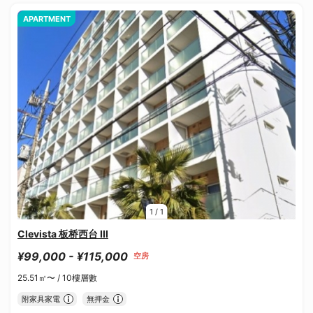
APARTMENT
1
/
1
Clevista 板桥西台 III
¥99,000 - ¥115,000
空房
25.51㎡〜 /
10樓層數
附家具家電
無押金