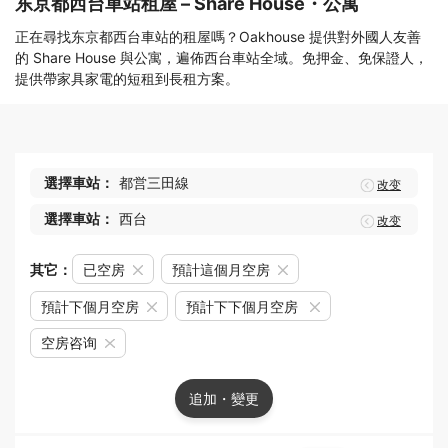
东京都西台車站租屋 – Share House・公寓
正在尋找东京都西台車站的租屋嗎？Oakhouse 提供對外國人友善
的 Share House 與公寓，遍佈西台車站全域。免押金、免保證人，
提供帶家具家電的短租到長租方案。
選擇車站：
都営三田線
改变
選擇車站：
西台
改变
其它：
已空房
預計這個月空房
預計下個月空房
預計下下個月空房
空房咨询
追加・變更