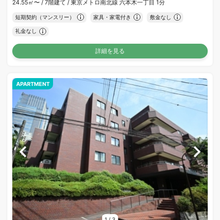
24.55㎡〜 /
7階建て /
東京メトロ南北線 六本木一丁目 1分
短期契約（マンスリー）
家具・家電付き
敷金なし
礼金なし
詳細を見る
APARTMENT
1
/
3