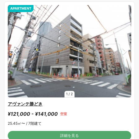
APARTMENT
1
/
2
アヴァンテ勝どき
¥121,000 - ¥141,000
空室
25.45㎡〜 /
7階建て
詳細を見る