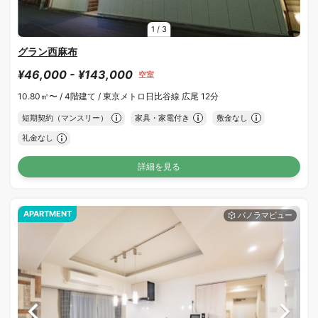
1
/
3
グラン西麻布
¥46,000 - ¥143,000
空室
10.80㎡〜 /
4階建て /
東京メトロ日比谷線 広尾 12分
短期契約（マンスリー）
家具・家電付き
敷金なし
礼金なし
詳細を見る
APARTMENT