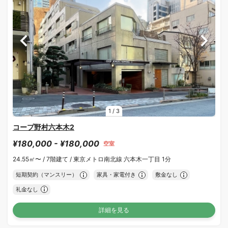
1
/
3
コープ野村六本木2
¥180,000 - ¥180,000
空室
24.55㎡〜 /
7階建て /
東京メトロ南北線 六本木一丁目 1分
短期契約（マンスリー）
家具・家電付き
敷金なし
礼金なし
詳細を見る