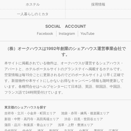
ホステル
採用情報
一人暮らしのミカタ
SOCIAL ACCOUNT
Facebook
Instagram
YouTube
（株）オークハウスは1992年創業のシェアハウス運営事業会社で
す。
本サイトに掲載されている物件は、オークハウスが運営するシェアハウス・
アパートと、ホテルポータルサイトのグランステイへ掲載するホテルです。
空室情報は毎15分ごとに更新されるのでどのポータルサイトより早く正確で
す。新規物件や本サイトにしかないお得なキャンペーン情報も随時更新して
います。各種問合せはヘルプセンターにて日本語、英語、韓国語、中国語、
フランス語で24時間受付けています。
東京都のシェアハウスを探す
吉祥寺・立川・小金井・町田エリア
池袋・赤羽・練馬・後楽園エリア
新宿・中野・高円寺・高田馬場エリア
渋谷・目黒・世田谷エリア
蒲田・品川・秋葉原・青山エリア
浅草・上野・豊洲エリア
千代田区
中央区
港区
新宿区
文京区
台東区
墨田区
江東区