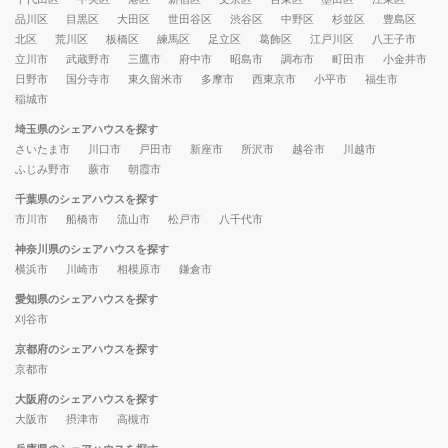
品川区
目黒区
大田区
世田谷区
渋谷区
中野区
杉並区
豊島区
北区
荒川区
板橋区
練馬区
足立区
葛飾区
江戸川区
八王子市
立川市
武蔵野市
三鷹市
府中市
昭島市
調布市
町田市
小金井市
日野市
国分寺市
東久留米市
多摩市
西東京市
小平市
福生市
稲城市
埼玉県のシェアハウスを探す
さいたま市
川口市
戸田市
新座市
所沢市
越谷市
川越市
ふじみ野市
蕨市
朝霞市
千葉県のシェアハウスを探す
市川市
船橋市
流山市
松戸市
八千代市
神奈川県のシェアハウスを探す
横浜市
川崎市
相模原市
鎌倉市
愛知県のシェアハウスを探す
刈谷市
京都府のシェアハウスを探す
京都市
大阪府のシェアハウスを探す
大阪市
摂津市
高槻市