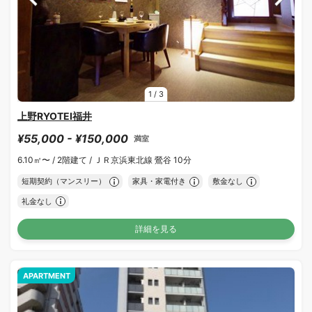
1
/
3
上野RYOTEI福井
¥55,000 - ¥150,000
満室
6.10㎡〜 /
2階建て /
ＪＲ京浜東北線 鶯谷 10分
短期契約（マンスリー）
家具・家電付き
敷金なし
礼金なし
詳細を見る
APARTMENT