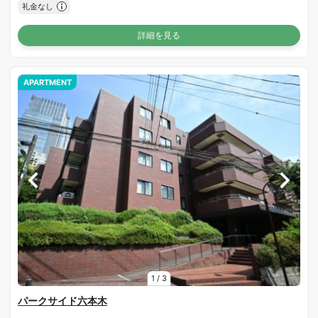
礼金なし
詳細を見る
APARTMENT
1
/
3
パークサイド六本木