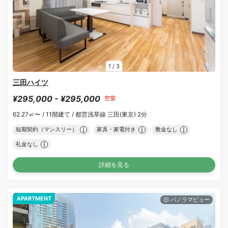
1
/
3
三田ハイツ
¥295,000 - ¥295,000
空室
62.27㎡〜 /
11階建て /
都営浅草線 三田(東京) 2分
短期契約（マンスリー）
家具・家電付き
敷金なし
礼金なし
詳細を見る
APARTMENT