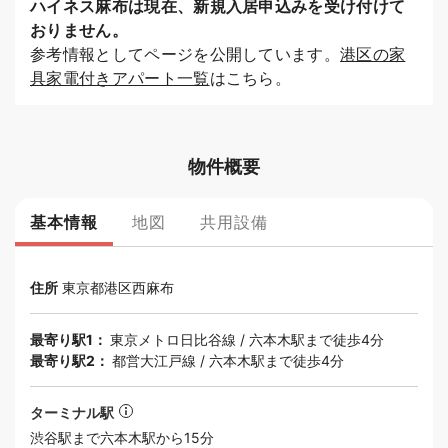
ハイネス麻布は現在、新規入居申込みを受け付けて
おりません。
参考情報としてページを公開しています。
港区の家
具家電付きアパート一覧
はこちら。
物件概要
基本情報
地図
共用設備
住所
東京都
港区
西麻布
最寄り駅1：
東京メトロ日比谷線
/
六本木駅
まで徒歩4分
最寄り駅2：
都営大江戸線
/
六本木駅
まで徒歩4分
ターミナル駅
渋谷
駅まで六本木駅から15分