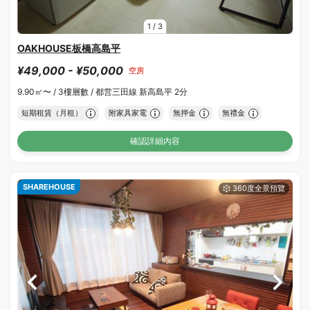
1
/
3
OAKHOUSE板橋高島平
¥49,000 - ¥50,000
空房
9.90㎡〜 /
3樓層數 /
都営三田線 新高島平 2分
短期租賃（月租）
附家具家電
無押金
無禮金
確認詳細內容
SHAREHOUSE