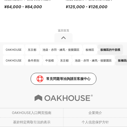
¥64,000 - ¥64,000
¥125,000 - ¥126,000
OAKHOUSE
东京都
池袋・赤羽・練馬・後樂園區
板橋區
板橋區的中規模
OAKHOUSE
条件类别
中規模
东京都
池袋・赤羽・練馬・後樂園區
板橋區
常見問題等洽詢請至客服中心
OAKHOUSE入口网页指南
企業簡介
基於特定商取引法的表示
个人信息保护方针