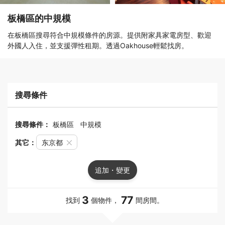
板橋區的中規模
在板橋區搜尋符合中規模條件的房源。提供附家具家電房型、歡迎
外國人入住，並支援彈性租期。透過Oakhouse輕鬆找房。
搜尋條件
搜尋條件：
板橋區
中規模
其它：
东京都
追加・變更
3
77
找到
個物件，
間房間。