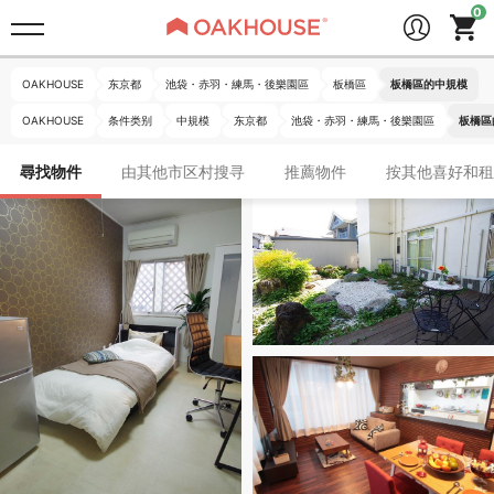
OAKHOUSE
东京都
池袋・赤羽・練馬・後樂園區
板橋區
板橋區的中規模
OAKHOUSE
条件类别
中規模
东京都
池袋・赤羽・練馬・後樂園區
板橋區
尋找物件
由其他市区村搜寻
推薦物件
按其他喜好和租