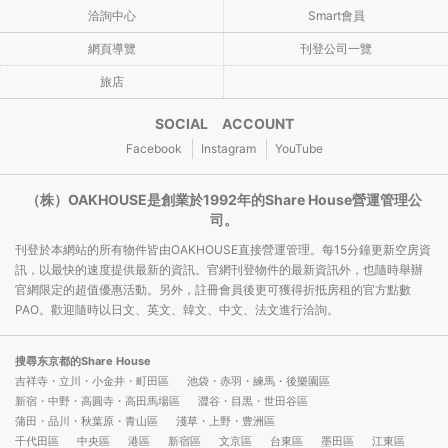
洽詢中心
Smart會員
網頁導覽
刊登公司一覽
旅店
SOCIAL ACCOUNT
Facebook
Instagram
YouTube
（株）OAKHOUSE是創業於1992年的Share House營運管理公
司。
刊登於本網站的所有物件皆由OAKHOUSE直接營運管理。每15分鐘更新空房資
訊，以最快的速度提供最新的資訊。官網刊登物件的最新資訊外，也隨時舉辦
官網限定的超值優惠活動。另外，註冊會員後更可獲得折抵房租的官方點數
PAO。歡迎隨時以日文、英文、韓文、中文、法文進行洽詢。
搜尋东京都的Share House
吉祥寺・立川・小金井・町田區
池袋・赤羽・練馬・後樂園區
新宿・中野・高圓寺・高田馬場區
澀谷・目黒・世田谷區
蒲田・品川・秋葉原・青山區
淺草・上野・豊洲區
千代田區
中央區
港區
新宿區
文京區
台東區
墨田區
江東區