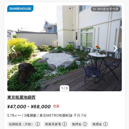
SHAREHOUSE
1
/
3
東京租屋池袋西
¥47,000 - ¥68,000
空房
5.78㎡〜 /
3樓層數 /
東京METRO有樂町線 千川 7分
短期租賃（月租）
附家具家電
無押金
無禮金