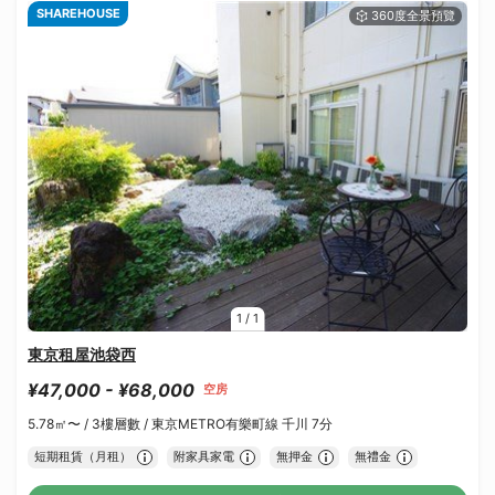
SHAREHOUSE
1
/
1
東京租屋池袋西
¥47,000 - ¥68,000
空房
5.78㎡〜 /
3樓層數 /
東京METRO有樂町線 千川 7分
短期租賃（月租）
附家具家電
無押金
無禮金