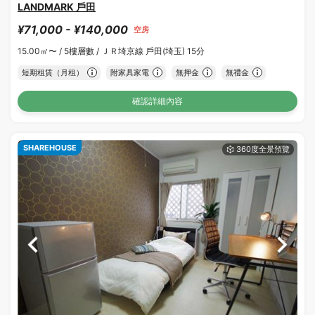
LANDMARK 戶田
¥71,000 - ¥140,000
空房
15.00㎡〜 /
5樓層數 /
ＪＲ埼京線 戶田(埼玉) 15分
短期租賃（月租）
附家具家電
無押金
無禮金
確認詳細內容
SHAREHOUSE