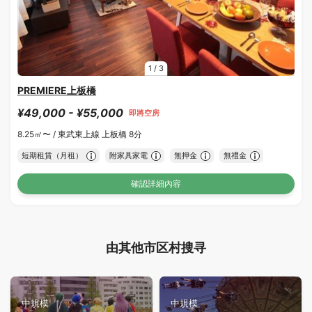
1
/
3
PREMIERE上板橋
¥49,000 - ¥55,000
即將空房
8.25㎡〜 /
東武東上線 上板橋 8分
短期租賃（月租）
附家具家電
無押金
無禮金
確認詳細內容
由其他市区村搜寻
中規模
中規模