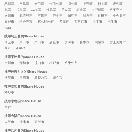
品川區
目黒區
大田區
世田谷區
澀谷區
中野區
杉並區
豐島區
北區
荒川區
板橋區
練馬區
足立區
葛飾區
江戶川區
八王子市
立川市
武蔵野市
三鷹市
府中市
昭島市
調布市
町田市
小金井市
日野市
國分寺市
東久留米市
多摩市
西東京市
小平市
福生市
Inagi
搜尋埼玉县的Share House
埼玉市
川口市
戶田市
新座市
所澤市
越谷市
川越市
富士見野市
蕨市
Asaka
搜尋千叶县的Share House
市川市
船橋市
流山市
松戶市
八千代市
搜尋神奈川县的Share House
橫濱市
川崎市
相模原市
镰仓市
搜尋爱知县的Share House
刈谷市
搜尋京都的Share House
京都
搜尋大阪的Share House
大阪市
攝津市
高槻市
搜尋兵库县的Share House