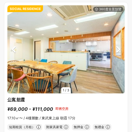
SOCIAL RESIDENCE
1
/
3
公寓 朝霞
¥69,000 - ¥111,000
即將空房
17.10㎡〜 /
4樓層數 /
東武東上線 朝霞 17分
短期租賃（月租）
附家具家電
無押金
無禮金