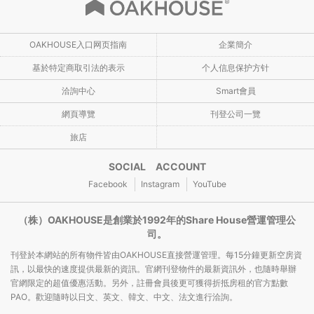
OAKHOUSE入口网页指南
企業簡介
基於特定商取引法的表示
个人信息保护方针
洽詢中心
Smart會員
網頁導覽
刊登公司一覽
旅店
SOCIAL ACCOUNT
Facebook
Instagram
YouTube
（株）OAKHOUSE是創業於1992年的Share House營運管理公
司。
刊登於本網站的所有物件皆由OAKHOUSE直接營運管理。每15分鐘更新空房資
訊，以最快的速度提供最新的資訊。官網刊登物件的最新資訊外，也隨時舉辦
官網限定的超值優惠活動。另外，註冊會員後更可獲得折抵房租的官方點數
PAO。歡迎隨時以日文、英文、韓文、中文、法文進行洽詢。