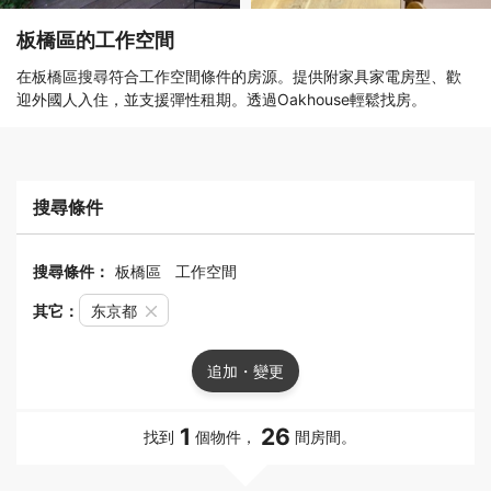
板橋區的工作空間
在板橋區搜尋符合工作空間條件的房源。提供附家具家電房型、歡
迎外國人入住，並支援彈性租期。透過Oakhouse輕鬆找房。
搜尋條件
搜尋條件：
板橋區
工作空間
其它：
东京都
追加・變更
1
26
找到
個物件，
間房間。