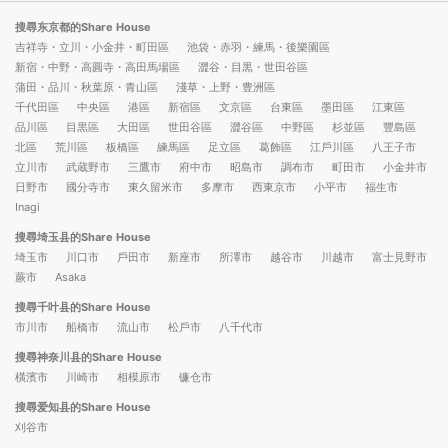
搜尋东京都的Share House
吉祥寺・立川・小金井・町田區
池袋・赤羽・練馬・後樂園區
新宿・中野・高圓寺・高田馬場區
澀谷・目黒・世田谷區
蒲田・品川・秋葉原・青山區
淺草・上野・豊洲區
千代田區
中央區
港區
新宿區
文京區
台東區
墨田區
江東區
品川區
目黒區
大田區
世田谷區
澀谷區
中野區
杉並區
豐島區
北區
荒川區
板橋區
練馬區
足立區
葛飾區
江戶川區
八王子市
立川市
武蔵野市
三鷹市
府中市
昭島市
調布市
町田市
小金井市
日野市
國分寺市
東久留米市
多摩市
西東京市
小平市
福生市
Inagi
搜尋埼玉县的Share House
埼玉市
川口市
戶田市
新座市
所澤市
越谷市
川越市
富士見野市
蕨市
Asaka
搜尋千叶县的Share House
市川市
船橋市
流山市
松戶市
八千代市
搜尋神奈川县的Share House
橫濱市
川崎市
相模原市
镰仓市
搜尋爱知县的Share House
刈谷市