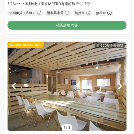
5.78㎡〜 /
3樓層數 /
東京METRO有樂町線 千川 7分
短期租賃（月租）
附家具家電
無押金
無禮金
確認詳細內容
SOCIAL RESIDENCE
1
/
3