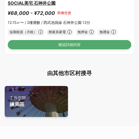
SOCIAL美宅 石神井公園
¥68,000 - ¥72,000
即將空房
12.15㎡〜 /
2樓層數 /
西武池袋線 石神井公園 12分
短期租賃（月租）
附家具家電
無押金
無禮金
確認詳細內容
由其他市区村搜寻
工作空間
練馬區