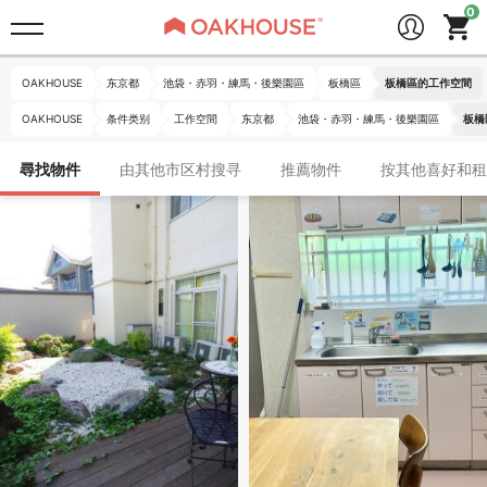
OAKHOUSE
东京都
池袋・赤羽・練馬・後樂園區
板橋區
板橋區的工作空間
OAKHOUSE
条件类别
工作空間
东京都
池袋・赤羽・練馬・後樂園區
板橋
尋找物件
由其他市区村搜寻
推薦物件
按其他喜好和租