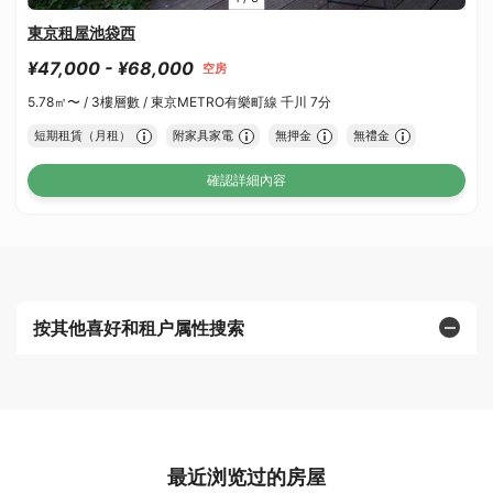
東京租屋池袋西
¥47,000 - ¥68,000
空房
5.78㎡〜 /
3樓層數 /
東京METRO有樂町線 千川 7分
短期租賃（月租）
附家具家電
無押金
無禮金
確認詳細內容
按其他喜好和租户属性搜索
最近浏览过的房屋