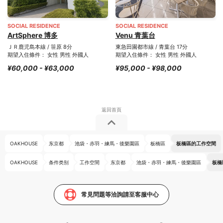
SOCIAL RESIDENCE
SOCIAL RESIDENCE
ArtSphere 博多
Venu 青葉台
ＪＲ鹿児島本線 / 笹原 8分
東急田園都市線 / 青葉台 17分
期望入住條件： 女性 男性 外國人
期望入住條件： 女性 男性 外國人
¥60,000 - ¥63,000
¥95,000 - ¥98,000
OAKHOUSE
东京都
池袋・赤羽・練馬・後樂園區
板橋區
板橋區的工作空間
OAKHOUSE
条件类别
工作空間
东京都
池袋・赤羽・練馬・後樂園區
板橋
常見問題等洽詢請至客服中心