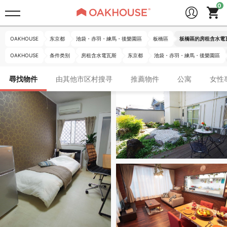
OAKHOUSE
东京都
池袋・赤羽・練馬・後樂園區
板橋區
板橋區的房租含水電
OAKHOUSE
条件类别
房租含水電瓦斯
东京都
池袋・赤羽・練馬・後樂園區
尋找物件
由其他市区村搜寻
推薦物件
公寓
女性