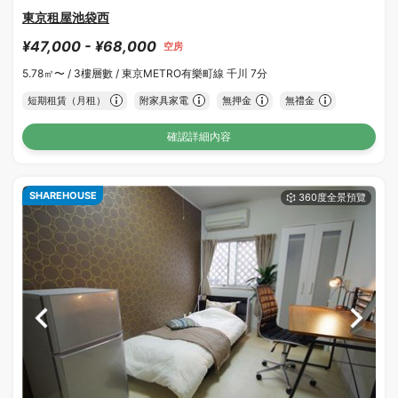
東京租屋池袋西
¥47,000 - ¥68,000
空房
5.78㎡〜 /
3樓層數 /
東京METRO有樂町線 千川 7分
短期租賃（月租）
附家具家電
無押金
無禮金
確認詳細內容
SHAREHOUSE