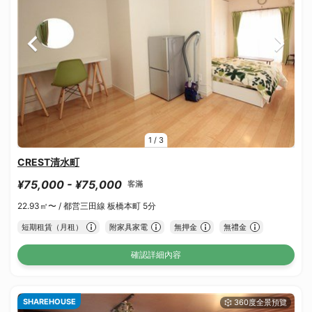
1
/
3
CREST清水町
¥75,000 - ¥75,000
客滿
22.93㎡〜 /
都営三田線 板橋本町 5分
短期租賃（月租）
附家具家電
無押金
無禮金
確認詳細內容
SHAREHOUSE