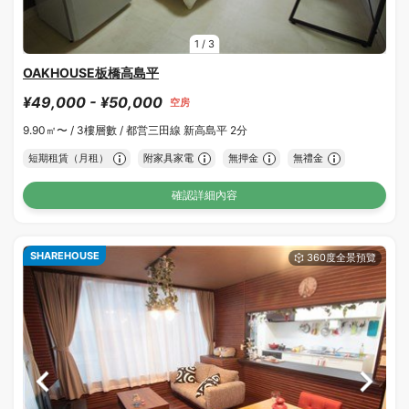
1
/
3
OAKHOUSE板橋高島平
¥49,000 - ¥50,000
空房
9.90㎡〜 /
3樓層數 /
都営三田線 新高島平 2分
短期租賃（月租）
附家具家電
無押金
無禮金
確認詳細內容
SHAREHOUSE