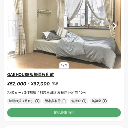
1
/
3
OAKHOUSE板橋區役所前
¥52,000 - ¥67,000
客滿
7.40㎡〜 /
3樓層數 /
都営三田線 板橋區公所前 10分
短期租賃（月租）
附家具家電
無押金
無禮金
確認詳細內容