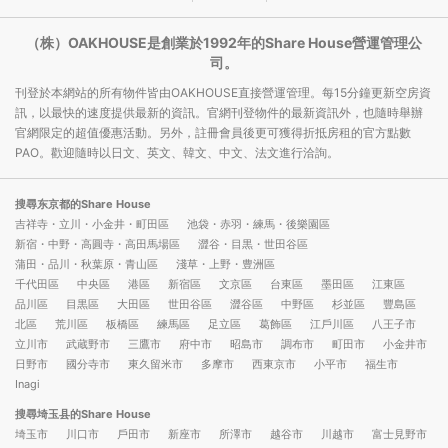
（株）OAKHOUSE是創業於1992年的Share House營運管理公
司。
刊登於本網站的所有物件皆由OAKHOUSE直接營運管理。每15分鐘更新空房資
訊，以最快的速度提供最新的資訊。官網刊登物件的最新資訊外，也隨時舉辦
官網限定的超值優惠活動。另外，註冊會員後更可獲得折抵房租的官方點數
PAO。歡迎隨時以日文、英文、韓文、中文、法文進行洽詢。
搜尋东京都的Share House
吉祥寺・立川・小金井・町田區
池袋・赤羽・練馬・後樂園區
新宿・中野・高圓寺・高田馬場區
澀谷・目黒・世田谷區
蒲田・品川・秋葉原・青山區
淺草・上野・豊洲區
千代田區
中央區
港區
新宿區
文京區
台東區
墨田區
江東區
品川區
目黒區
大田區
世田谷區
澀谷區
中野區
杉並區
豐島區
北區
荒川區
板橋區
練馬區
足立區
葛飾區
江戶川區
八王子市
立川市
武蔵野市
三鷹市
府中市
昭島市
調布市
町田市
小金井市
日野市
國分寺市
東久留米市
多摩市
西東京市
小平市
福生市
Inagi
搜尋埼玉县的Share House
埼玉市
川口市
戶田市
新座市
所澤市
越谷市
川越市
富士見野市