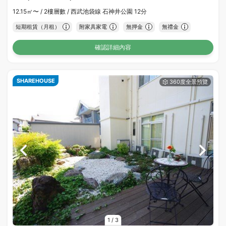
12.15㎡〜 /
2樓層數 /
西武池袋線 石神井公園 12分
短期租賃（月租）
附家具家電
無押金
無禮金
確認詳細內容
SHAREHOUSE
1
/
3