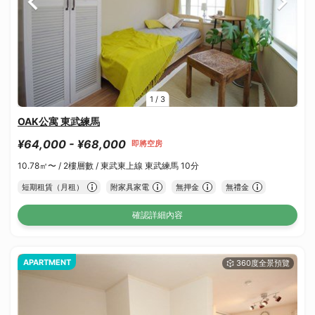
1
/
3
OAK公寓 東武練馬
¥64,000 - ¥68,000
即將空房
10.78㎡〜 /
2樓層數 /
東武東上線 東武練馬 10分
短期租賃（月租）
附家具家電
無押金
無禮金
確認詳細內容
APARTMENT