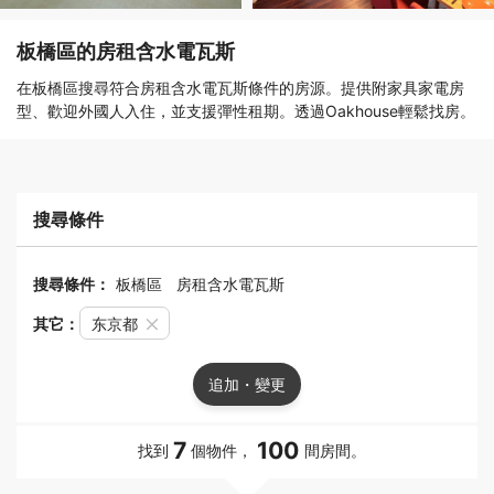
板橋區的房租含水電瓦斯
在板橋區搜尋符合房租含水電瓦斯條件的房源。提供附家具家電房
型、歡迎外國人入住，並支援彈性租期。透過Oakhouse輕鬆找房。
搜尋條件
搜尋條件：
板橋區
房租含水電瓦斯
其它：
东京都
追加・變更
7
100
找到
個物件，
間房間。