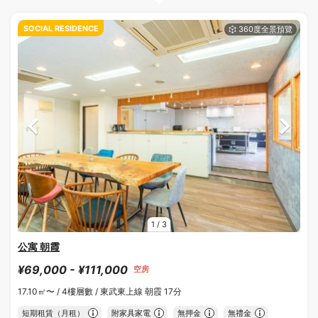
SOCIAL RESIDENCE
1
/
3
公寓 朝霞
¥69,000 - ¥111,000
空房
17.10㎡〜 /
4樓層數 /
東武東上線 朝霞 17分
短期租賃（月租）
附家具家電
無押金
無禮金