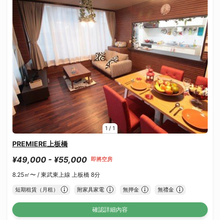
1
/
1
PREMIERE上板橋
¥49,000 - ¥55,000
即將空房
8.25㎡〜 /
東武東上線 上板橋 8分
短期租賃（月租）
附家具家電
無押金
無禮金
確認詳細內容