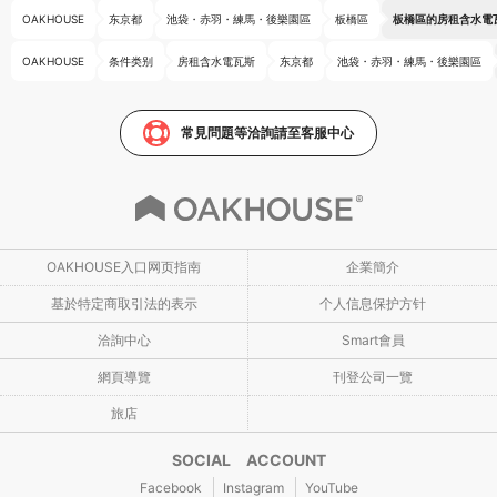
OAKHOUSE
东京都
池袋・赤羽・練馬・後樂園區
板橋區
板橋區的房租含水電
OAKHOUSE
条件类别
房租含水電瓦斯
东京都
池袋・赤羽・練馬・後樂園區
常見問題等洽詢請至客服中心
OAKHOUSE入口网页指南
企業簡介
基於特定商取引法的表示
个人信息保护方针
洽詢中心
Smart會員
網頁導覽
刊登公司一覽
旅店
SOCIAL ACCOUNT
Facebook
Instagram
YouTube