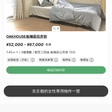
1
/
3
OAKHOUSE板橋區役所前
¥52,000 - ¥67,000
客滿
7.40㎡〜 /
3樓層數 /
都営三田線 板橋區公所前 10分
短期租賃（月租）
附家具家電
無押金
無禮金
確認詳細內容
东京都的女性專用物件一覽