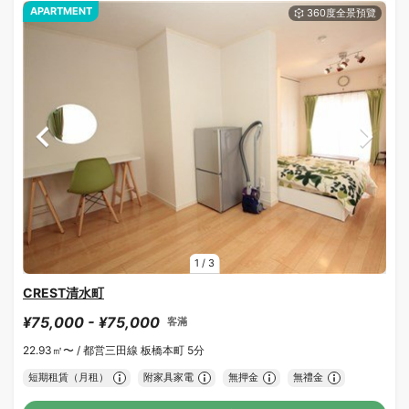
APARTMENT
1
/
3
CREST清水町
¥75,000 - ¥75,000
客滿
22.93㎡〜 /
都営三田線 板橋本町 5分
短期租賃（月租）
附家具家電
無押金
無禮金