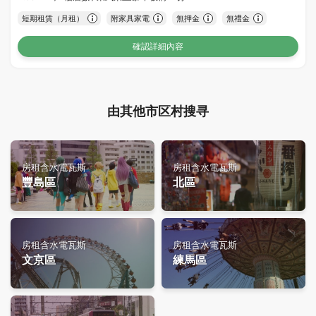
短期租賃（月租）
附家具家電
無押金
無禮金
確認詳細內容
由其他市区村搜寻
房租含水電瓦斯
房租含水電瓦斯
豐島區
北區
房租含水電瓦斯
房租含水電瓦斯
文京區
練馬區