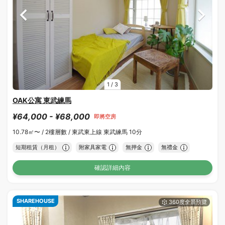
1
/
3
OAK公寓 東武練馬
¥64,000 - ¥68,000
即將空房
10.78㎡〜 /
2樓層數 /
東武東上線 東武練馬 10分
短期租賃（月租）
附家具家電
無押金
無禮金
確認詳細內容
SHAREHOUSE