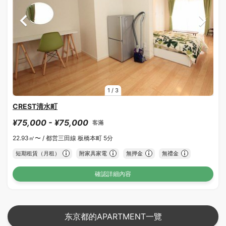
1
/
3
CREST清水町
¥75,000 - ¥75,000
客滿
22.93㎡〜 /
都営三田線 板橋本町 5分
短期租賃（月租）
附家具家電
無押金
無禮金
確認詳細內容
东京都的APARTMENT一覽