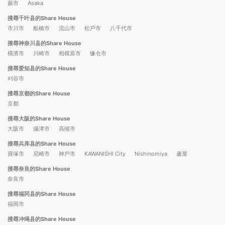
蕨市
Asaka
搜尋千叶县的Share House
市川市
船橋市
流山市
松戶市
八千代市
搜尋神奈川县的Share House
橫濱市
川崎市
相模原市
镰仓市
搜尋爱知县的Share House
刈谷市
搜尋京都的Share House
京都
搜尋大阪的Share House
大阪市
攝津市
高槻市
搜尋兵库县的Share House
寶塚市
尼崎市
神戶市
KAWANISHI City
Nishinomiya
蘆屋
搜尋奈良的Share House
奈良市
搜尋福冈县的Share House
福岡市
搜尋冲绳县的Share House