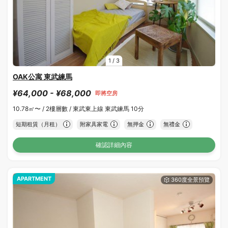
1
/
3
OAK公寓 東武練馬
¥64,000 - ¥68,000
即將空房
10.78㎡〜 /
2樓層數 /
東武東上線 東武練馬 10分
短期租賃（月租）
附家具家電
無押金
無禮金
確認詳細內容
APARTMENT