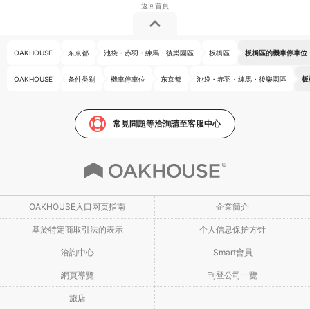
OAKHOUSE
东京都
池袋・赤羽・練馬・後樂園區
板橋區
板橋區的機車停車位
OAKHOUSE
条件类别
機車停車位
东京都
池袋・赤羽・練馬・後樂園區
板
常見問題等洽詢請至客服中心
OAKHOUSE入口网页指南
企業簡介
基於特定商取引法的表示
个人信息保护方针
洽詢中心
Smart會員
網頁導覽
刊登公司一覽
旅店