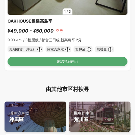
1
/
3
OAKHOUSE板橋高島平
¥49,000 - ¥50,000
空房
9.90㎡〜 /
3樓層數 /
都営三田線 新高島平 2分
短期租賃（月租）
附家具家電
無押金
無禮金
確認詳細內容
由其他市区村搜寻
機車停車位
機車停車位
練馬區
荒川區