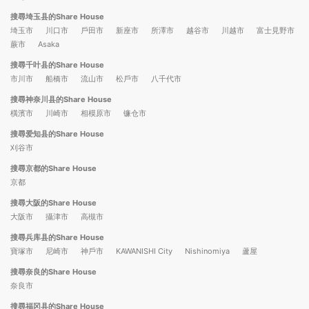
搜尋埼玉县的Share House
埼玉市
川口市
戶田市
新座市
所澤市
越谷市
川越市
富士見野市
蕨市
Asaka
搜尋千叶县的Share House
市川市
船橋市
流山市
松戶市
八千代市
搜尋神奈川县的Share House
橫濱市
川崎市
相模原市
镰仓市
搜尋爱知县的Share House
刈谷市
搜尋京都的Share House
京都
搜尋大阪的Share House
大阪市
攝津市
高槻市
搜尋兵库县的Share House
寶塚市
尼崎市
神戶市
KAWANISHI City
Nishinomiya
蘆屋
搜尋奈良的Share House
奈良市
搜尋福冈县的Share House