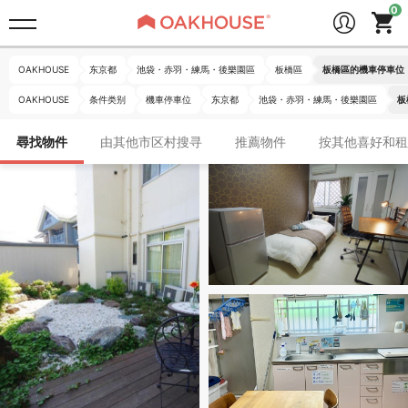
OAKHOUSE
东京都
池袋・赤羽・練馬・後樂園區
板橋區
板橋區的機車停車位
OAKHOUSE
条件类别
機車停車位
东京都
池袋・赤羽・練馬・後樂園區
板
尋找物件
由其他市区村搜寻
推薦物件
按其他喜好和租