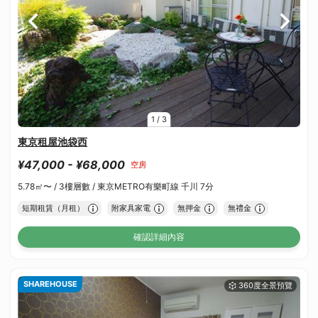
1
/
3
東京租屋池袋西
¥47,000 - ¥68,000
空房
5.78㎡〜 /
3樓層數 /
東京METRO有樂町線 千川 7分
短期租賃（月租）
附家具家電
無押金
無禮金
確認詳細內容
SHAREHOUSE