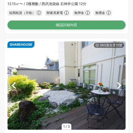
12.15㎡〜 /
2樓層數 /
西武池袋線 石神井公園 12分
短期租賃（月租）
附家具家電
無押金
無禮金
確認詳細內容
SHAREHOUSE
1
/
3