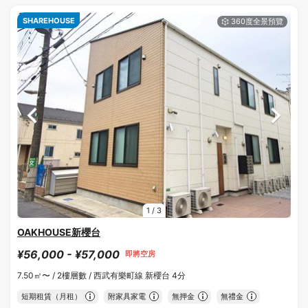
SHAREHOUSE
1
/
3
OAKHOUSE新櫻台
¥56,000 - ¥57,000
即將空房
7.50㎡〜 /
2樓層數 /
西武有樂町線 新櫻台 4分
短期租賃（月租）
附家具家電
無押金
無禮金