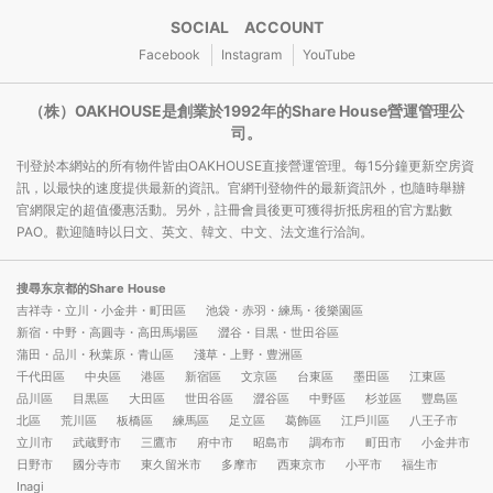
SOCIAL ACCOUNT
Facebook
Instagram
YouTube
（株）OAKHOUSE是創業於1992年的Share House營運管理公
司。
刊登於本網站的所有物件皆由OAKHOUSE直接營運管理。每15分鐘更新空房資
訊，以最快的速度提供最新的資訊。官網刊登物件的最新資訊外，也隨時舉辦
官網限定的超值優惠活動。另外，註冊會員後更可獲得折抵房租的官方點數
PAO。歡迎隨時以日文、英文、韓文、中文、法文進行洽詢。
搜尋东京都的Share House
吉祥寺・立川・小金井・町田區
池袋・赤羽・練馬・後樂園區
新宿・中野・高圓寺・高田馬場區
澀谷・目黒・世田谷區
蒲田・品川・秋葉原・青山區
淺草・上野・豊洲區
千代田區
中央區
港區
新宿區
文京區
台東區
墨田區
江東區
品川區
目黒區
大田區
世田谷區
澀谷區
中野區
杉並區
豐島區
北區
荒川區
板橋區
練馬區
足立區
葛飾區
江戶川區
八王子市
立川市
武蔵野市
三鷹市
府中市
昭島市
調布市
町田市
小金井市
日野市
國分寺市
東久留米市
多摩市
西東京市
小平市
福生市
Inagi