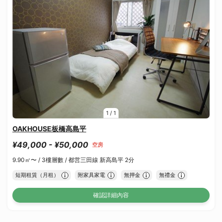
1
/
1
OAKHOUSE板橋高島平
¥49,000 - ¥50,000
空房
9.90㎡〜 /
3樓層數 /
都営三田線 新高島平 2分
短期租賃（月租）
附家具家電
無押金
無禮金
確認詳細內容