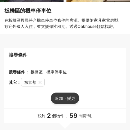
板橋區的機車停車位
在板橋區搜尋符合機車停車位條件的房源。提供附家具家電房型、
歡迎外國人入住，並支援彈性租期。透過Oakhouse輕鬆找房。
搜尋條件
搜尋條件：
板橋區
機車停車位
其它：
东京都
追加・變更
2
59
找到
個物件，
間房間。