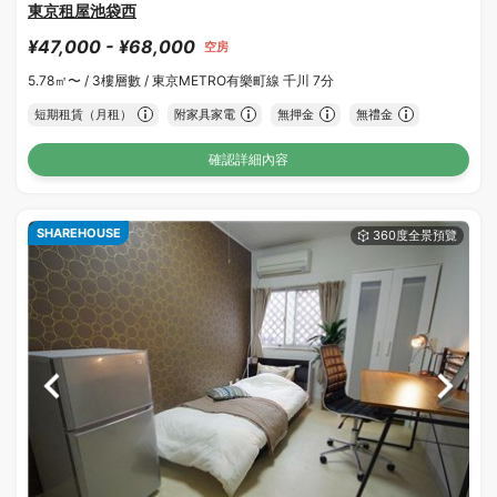
東京租屋池袋西
¥47,000 - ¥68,000
空房
5.78㎡〜 /
3樓層數 /
東京METRO有樂町線 千川 7分
短期租賃（月租）
附家具家電
無押金
無禮金
確認詳細內容
SHAREHOUSE