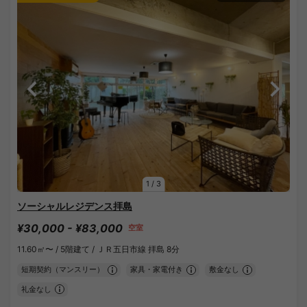
1
/
3
ソーシャルレジデンス拝島
¥30,000 - ¥83,000
空室
11.60㎡〜 /
5階建て /
ＪＲ五日市線 拝島 8分
短期契約（マンスリー）
家具・家電付き
敷金なし
礼金なし