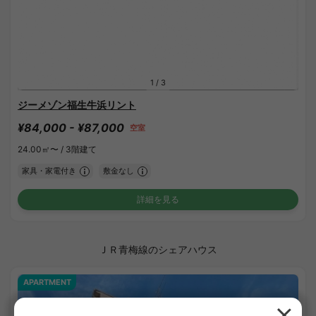
1
/
3
ジーメゾン福生牛浜リント
¥84,000 - ¥87,000
空室
24.00㎡〜 /
3階建て
家具・家電付き
敷金なし
詳細を見る
ＪＲ青梅線のシェアハウス
APARTMENT