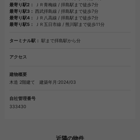
最寄り駅2：
ＪＲ青梅線
/
拝島駅
まで徒歩7分
最寄り駅3：
西武拝島線
/
拝島駅
まで徒歩7分
最寄り駅4：
ＪＲ八高線
/
拝島駅
まで徒歩7分
最寄り駅5：
ＪＲ五日市線
/
熊川駅
まで徒歩11分
ターミナル駅：
駅まで拝島駅から分
アクセス
建物概要
木造 2階建て
建築年月:2024/03
自社管理番号
333430
近隣の物件