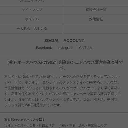
お役立ちコラム
サイトマップ
掲載会社一覧
ホステル
採用情報
一人暮らしのミカタ
SOCIAL ACCOUNT
Facebook
Instagram
YouTube
（株）オークハウスは1992年創業のシェアハウス運営事業会社で
す。
本サイトに掲載されている物件は、オークハウスが運営するシェアハウス・
アパートと、ホテルポータルサイトのグランステイへ掲載するホテルです。
空室情報は毎15分ごとに更新されるのでどのポータルサイトより早く正確で
す。新規物件や本サイトにしかないお得なキャンペーン情報も随時更新して
います。各種問合せはヘルプセンターにて日本語、英語、韓国語、中国語、
フランス語で24時間受付けています。
東京都のシェアハウスを探す
吉祥寺・立川・小金井・町田エリア
池袋・赤羽・練馬・後楽園エリア