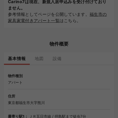
Carino7は現在、新規入居申込みを受け付けており
ません。
参考情報としてページを公開しています。
福生市の
家具家電付きアパート一覧
はこちら。
物件概要
基本情報
地図
設備
物件種別
アパート
住所
東京都
福生市
大字熊川
最寄り駅1：
ＪＲ五日市線
/
拝島駅
まで徒歩7分