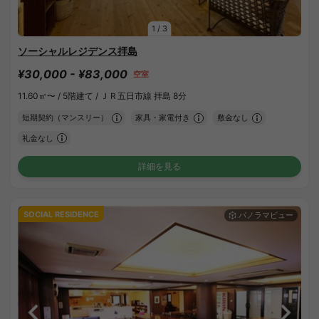
1
/
3
ソーシャルレジデンス拝島
¥30,000 - ¥83,000
空室
11.60㎡〜 /
5階建て /
ＪＲ五日市線 拝島 8分
短期契約（マンスリー）
家具・家電付き
敷金なし
礼金なし
詳細を見る
SOCIAL RESIDENCE