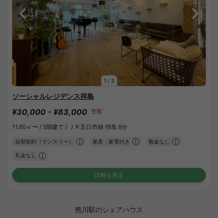
1
/
3
ソーシャルレジデンス拝島
¥30,000 - ¥83,000
空室
11.60㎡〜 /
5階建て /
ＪＲ五日市線 拝島 8分
短期契約（マンスリー）
家具・家電付き
敷金なし
礼金なし
詳細を見る
熊川駅のシェアハウス