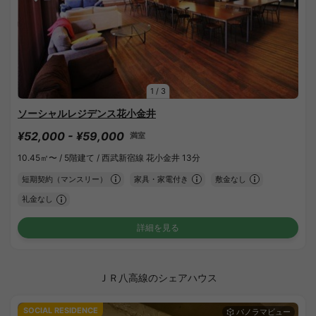
1
/
3
ソーシャルレジデンス花小金井
¥52,000 - ¥59,000
満室
10.45㎡〜 /
5階建て /
西武新宿線 花小金井 13分
短期契約（マンスリー）
家具・家電付き
敷金なし
礼金なし
詳細を見る
ＪＲ八高線のシェアハウス
SOCIAL RESIDENCE