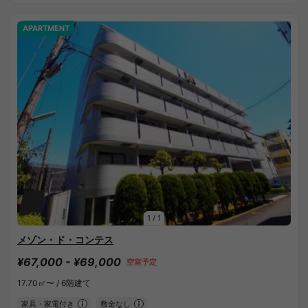
APARTMENT
1
/
1
メゾン・ド・コンテス
¥67,000 - ¥69,000
空室予定
17.70㎡〜 /
6階建て
家具・家電付き
敷金なし