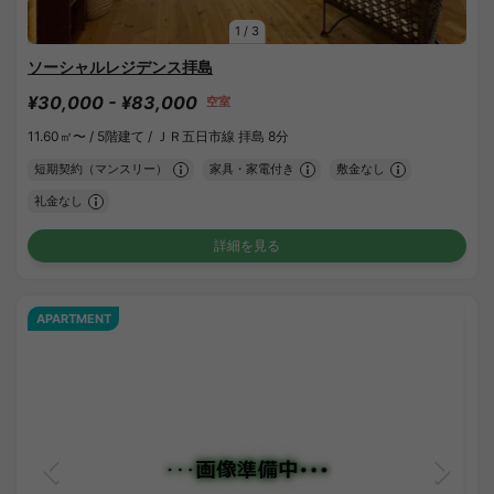
1
/
3
ソーシャルレジデンス拝島
¥30,000 - ¥83,000
空室
11.60㎡〜 /
5階建て /
ＪＲ五日市線 拝島 8分
短期契約（マンスリー）
家具・家電付き
敷金なし
礼金なし
詳細を見る
APARTMENT