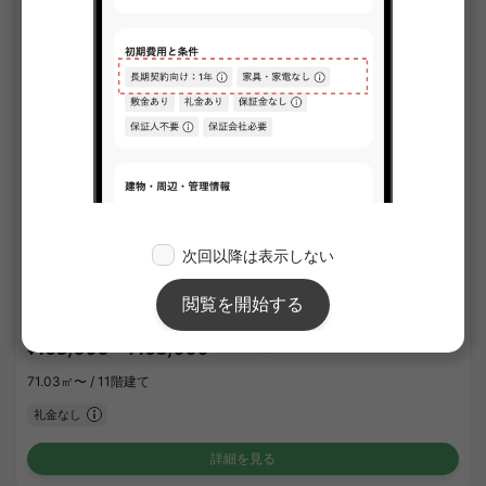
1
/
1
ザ・バーデン昭島
¥158,000 - ¥158,000
入居日相談
71.03㎡〜 /
11階建て
礼金なし
詳細を見る