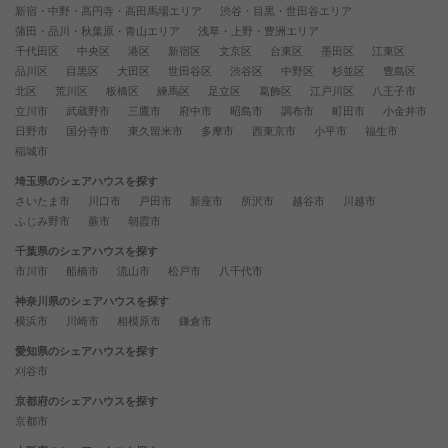
新宿・中野・高円寺・高田馬場エリア
渋谷・目黒・世田谷エリア
蒲田・品川・秋葉原・青山エリア
浅草・上野・豊洲エリア
千代田区
中央区
港区
新宿区
文京区
台東区
墨田区
江東区
品川区
目黒区
大田区
世田谷区
渋谷区
中野区
杉並区
豊島区
北区
荒川区
板橋区
練馬区
足立区
葛飾区
江戸川区
八王子市
立川市
武蔵野市
三鷹市
府中市
昭島市
調布市
町田市
小金井市
日野市
国分寺市
東久留米市
多摩市
西東京市
小平市
福生市
稲城市
埼玉県のシェアハウスを探す
さいたま市
川口市
戸田市
新座市
所沢市
越谷市
川越市
ふじみ野市
蕨市
朝霞市
千葉県のシェアハウスを探す
市川市
船橋市
流山市
松戸市
八千代市
神奈川県のシェアハウスを探す
横浜市
川崎市
相模原市
鎌倉市
愛知県のシェアハウスを探す
刈谷市
京都府のシェアハウスを探す
京都市