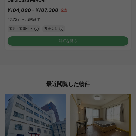
Dura Casa MIHORI
¥104,000 - ¥107,000
空室
47.75㎡〜 /
2階建て
家具・家電付き
敷金なし
詳細を見る
最近閲覧した物件