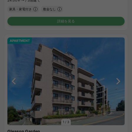
24.00㎡〜 /
3階建て
家具・家電付き
敷金なし
詳細を見る
APARTMENT
1
/
3
Gleason Garden