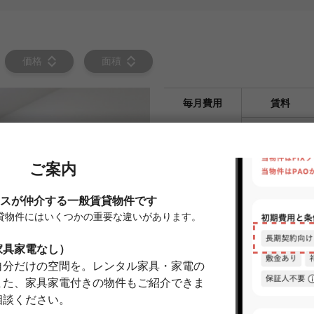
価格
面積
毎月費用
賃料
共益費・管
理費
入居者サポ
22,000円
ート料
仲介手数料
賃料の1.1ヶ
保証会社
加入要
当社指定の保
ります。