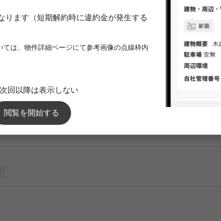
フリーレン
2ヶ月
ト
初期費用概
¥583,650
算
※）契約日が
※）保証会社
契約期間
2年0月
備考
：
アパート
広さ：
31.29m²
入居条件：
男性/女性
引き渡し・入居：
可