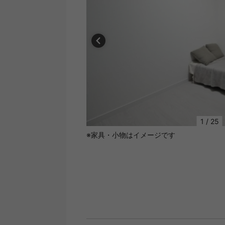
1
/
25
※家具・小物はイメージです