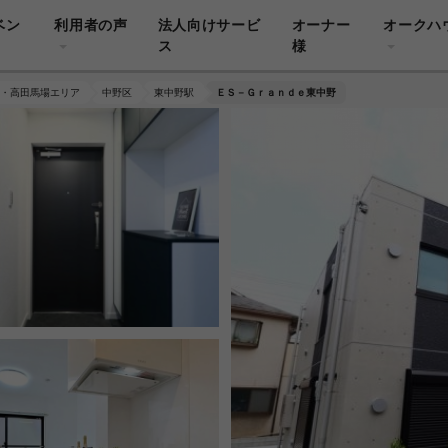
ベン
利用者の声
法人向けサービ
オーナー
オークハ
ス
様
・高田馬場エリア
中野区
東中野駅
ＥＳ－Ｇｒａｎｄｅ東中野