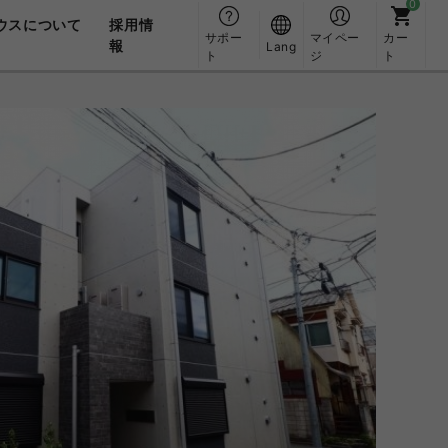
ウスについて
採用情
サポー
マイペー
カー
報
Lang
ト
ジ
ト