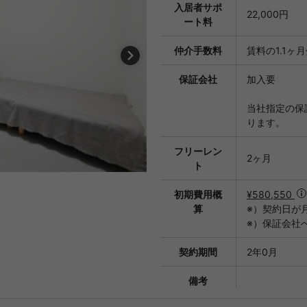
入居者サポ
22,000円
ート料
仲介手数料
賃料の1.1ヶ
保証会社
加入要
当社指定の保
ります。
フリーレン
2ヶ月
ト
初期費用概
¥580,550
算
※）契約日が
※）保証会社
契約期間
2年0月
備考