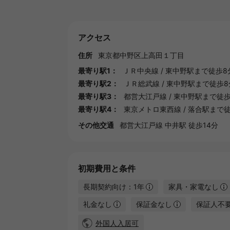
アクセス
住所
東京都
中野区
上高田１丁目
最寄り駅1：
ＪＲ中央線
/
東中野駅
まで徒歩8
最寄り駅2：
ＪＲ総武線
/
東中野駅
まで徒歩8
最寄り駅3：
都営大江戸線
/
東中野駅
まで徒歩
最寄り駅4：
東京メトロ東西線
/
落合駅
まで徒
その他交通
都営大江戸線 中井駅 徒歩14分
初期費用と条件
長期契約向け：1年
家具・家電なし
礼金なし
保証金なし
保証人不
外国人入居可