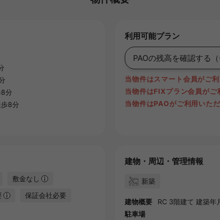
利用可能プラン
PAOの残高を確認する
（
分
当物件はスマート会員がご利
分
当物件はFIXプラン会員が
8分
当物件はPAOがご利用いた
歩8分
建物・周辺・管理情報
敷金なし
新築
要
保証会社必要
建物概要
RC 3階建て 建築年月:
駐車場