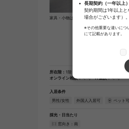
1
/
25
家具・小物はイメージです
所在階：
1階
間取り：
1LDK
部屋タイプ
オンライン相談：
不可
IT重説：
不可
入居条件
男性/女性
外国人入居可
ペット
採光・日当たり
窓向き：南