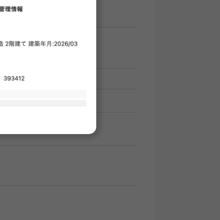
月初1日の場合の概算です。
への保証料は含まれていません
即時
オンライン内見：
不可